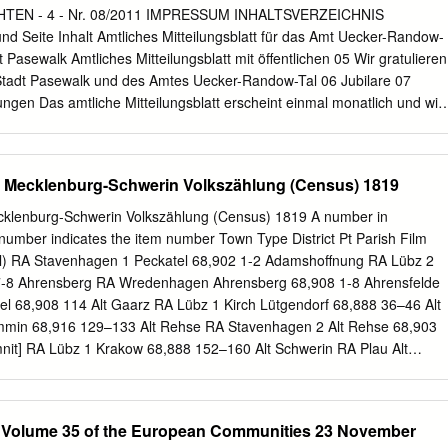
logie .................................................. 17 1.2.2 Topographie und
EN - 4 - Nr. 08/2011 IMPRESSUM INHALTSVERZEICHNIS
................................................. 17
nd Seite Inhalt Amtliches Mitteilungsblatt für das Amt Uecker-Randow-
Pasewalk Amtliches Mitteilungsblatt mit öffentlichen 05 Wir gratulieren
adt Pasewalk und des Amtes Uecker-Randow-Tal 06 Jubilare 07
ngen Das amtliche Mitteilungsblatt erscheint einmal monatlich und wir
ie erreichbaren Haushalte verteilt. 18 11. Erlebnistag im Lindenbad
000 Exemplare 19 Kultur & Museum Herausgeber: 1. Stadt Pasewalk,
9 Pasewalk, 21 Lesen Internet: www.pasewalk.de 21 Wirtschaft 2. Am
he Mecklenburg-Schwerin Volkszählung (Census) 1819
straße 32, 17309 Pasewalk 27 „Niko“ öffnet sich für ein dreitägiges
ibri-Verlag, Am Markt 22, 17335 Strasburg, 29 Alte Herren
ecklenburg-Schwerin Volkszählung (Census) 1819 A number in
rgermeisterpokal Tel.: 039753/22757, Fax: 039753/22583,
m number indicates the item number Town Type District Pt Parish Film
„Kokowääh“, Thüringer Sängerknaben und der E-Mail:
info@schibri.de
l) RA Stavenhagen 1 Peckatel 68,902 1-2 Adamshoffnung RA Lübz 2
tlich für den amtlichen Teil der Stadt Pasewalk: 31 Infos Der
7-8 Ahrensberg RA Wredenhagen Ahrensberg 68,908 1-8 Ahrensfelde
und Sporttermine Verantwortlich für den redaktionellen Teil der Stadt
68,908 114 Alt Gaarz RA Lübz 1 Kirch Lütgendorf 68,888 36–46 Alt
 Kitas Schibri-Verlag, Am Markt 22, 17335 Strasburg,
info@schibri.de
min 68,916 129–133 Alt Rehse RA Stavenhagen 2 Alt Rehse 68,903
r Uecker-Randow-Region Verantwortlich für den amtlichen
mnit] RA Lübz 1 Krakow 68,888 152–160 Alt Schwerin RA Plau Alt
ltbauhof DA Stavenhagen Stavenhagen 68,902 7-12 Altenhagen KA
9 101-105 Amalienhof RA Güstrow 3 Warnkenhagen 68,916 2-3
1 Rechlin 68,893 44 Amt und Bauhof [Goldberg] DA Goldberg Goldberg
38 Volume 35 of the European Communities 23 November
Amt [Stavenhagen] DA Stavenhagen Stavenhagen 68,902 1-6