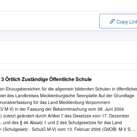
Copy Lin
3 Örtlich Zuständige Öffentliche Schule
n Einzugsbereichen für die allgemein bildenden Schulen in öffentliche
iet des Landkreises Mecklenburgische Seenplatte Auf der Grundlage
mmunalverfassung für das Land Mecklenburg-Vorpommern
V M-V) in der Fassung der Bekanntmachung vom 08. Juni 2004
) zuletzt geändert durch Artikel 7 des Gesetzes vom 17. Dezember
, und des § 46 Absatz 1 und 2 des Schulgesetzes für das Land
(Schulgesetz - SchulG M-V) vom 13. Februar 2006 (GVOBl. M-V S.
urch das Gesetz vom 16. Februar 2009 (GVOBl M-V S. 241), wird nach