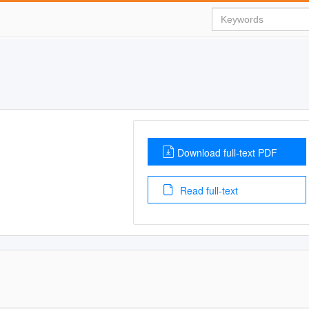
Download full-text PDF
Read full-text