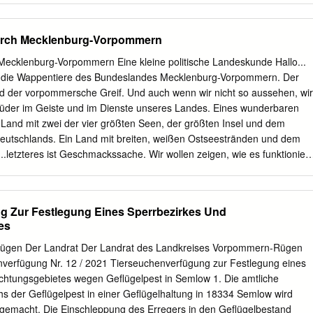
istages des Landkreises Mecklenburgische Seenplatte vom 03. Juni
r Schulaufsichtsbehörde folgende Satzung über die Festlegung von
 Durch Mecklenburg-Vorpommern
 allgemein bildende Schulen in öffentlicher Trägerschaft im Landkreis
atte erlassen: Präambel Der Landkreis Mecklenburgische Seenplatte
h Mecklenburg-Vorpommern Eine kleine politische Landeskunde Hallo...
klungsplanung unter Berücksichtigung der Erreichbarkeit der Schulen in
eif, die Wappentiere des Bundeslandes Mecklenburg-Vorpommern. Der
lächenkreis den Erhalt wohnortnaher Standorte in den Vordergrund
d der vorpommersche Greif. Und auch wenn wir nicht so aussehen, wir
t der Sicherung von Schule im ländlichen Raum folgt diese Satzung. § 1
 Brüder im Geiste und im Dienste unseres Landes. Eines wunderbaren
urch die Satzung werden für die allgemein bildenden Schulen in
Land mit zwei der vier größten Seen, der größten Insel und dem
 die Einzugsbereiche durch Zuordnung der Gemeinde des Wohnsitzes
eutschlands. Ein Land mit breiten, weißen Ostseestränden und dem
ein solcher nicht besteht, des gewöhnlichen Aufenthalts festgelegt. § 2
...letzteres ist Geschmackssache. Wir wollen zeigen, wie es funktioniert
 diese Satzung ein Einzugsbereich einer Schule geändert und haben
Wir reisen in die Land- kreise, besuchen die Landeshauptstadt und
der Satzung der Landkreise in ihrer ursprünglichen Fassung gewählt,
ählen, sprechen über Geld und blicken auf die Wirtschaft. Wir schaue
standsschutz längstens bis zur Beendigung des angewählten
en Ämter und Gemeinden und finden mitten im Land eine Grenze, die
g Zur Festlegung Eines Sperrbezirkes Und
g geredet. Los geht’s! 1 Ein Bundesland, zwei Geschichten WIEKER
es
IBBEN Die Geschichte Mecklenburg-Vorpommerns Europa
ermanen BREEGER BODDEN ist eigentlich kurz und schnell erzählt. Im
ügen Der Landrat Der Landrat des Landkreises Vorpommern-Rügen
die damals Suebi- Jahre 1990, als die DDR in den Geschichts- sches
inverfügung Nr. 12 / 2021 Tierseuchenverfügung zur Festlegung eines
ogen nach M büchern verschwand, wurde es neugegrün- Süden und
htungsgebietes wegen Geflügelpest in Semlow 1. Die amtliche
d. Im RO ST det. Es gab freie Wahlen, Schwerin wurde Jahr 995 tauch
hs der Geflügelpest in einer Geflügelhaltung in 18334 Semlow wird
Mal ER BREETZER OW BODDEN Landeshauptstadt und der Landtag
t gemacht. Die Einschleppung des Erregers in den Geflügelbestand