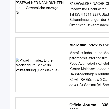
Lage, Einzugsgebiet und Hydro
PASEWALKER NACHRICHT
Morphometrie.......................
Pasewalker Nachrichten u
Tal ISSN 1611-227X Stadt 
Bekanntmachungen der St
Öffentliche Bekanntmachu
kostenlos an 12 Rathaus d
Verbreitete Auflage: 10.
Haußmannstraße 85, 1730
Microfilm Index to t
Uecker-Randow-Tal, Linden
Lernfest Herstellung: Sch
Microfilm Index to the M
Fußballturnier um den Bü
parenthesis after the fil
www.schibri.de, 30 Von 
Page Adamsdorf (Kuhstal
Seeräuber-Jenny Verantwor
Kloster Malchow 68,888 
Bürgermeister 34 Kultur- 
RA Wredenhagen Krümmel 
Pasewalk: 37 Schulen und
Kätwin RA Güstrow 2 Cam
39 20. Leistungsschau de
33-41 Alt Sammit [Alt Sa
Schwerin 68,894 23-28 A
Dobbertin Lohmen 68,91
Amalienhof RA Neustadt 
Official Journal L 3
68,883 2-8 Amtsbrinck, 