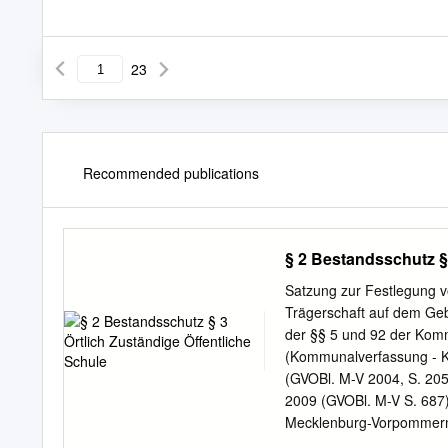
23
Recommended publications
§ 2 Bestandsschutz § 
Satzung zur Festlegung vo
Trägerschaft auf dem Geb
der §§ 5 und 92 der Ko
(Kommunalverfassung - K
(GVOBl. M-V 2004, S. 205
2009 (GVOBl. M-V S. 687)
Mecklenburg-Vorpommern 
539), zuletzt geändert d