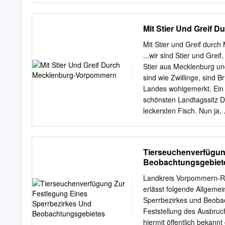
Beschlussfassung des Kre
2013 und Genehmigung de
Mit Stier Und Greif
Schuleinzugsbereichen für
Mecklenburgische Seenpl
Mit Stier und Greif durc
hat in seiner Schulentwic
...wir sind Stier und Gr
einem dünn besiedelten F
Stier aus Mecklenburg un
gestellt. Dieser Prioritä
sind wie Zwillinge, sind
Gegenstand der Satzung D
Landes wohlgemerkt. Ein 
staatlicher Trägerschaft
schönsten Landtagssitz D
der Schüler oder, soweit 
leckersten Fisch. Nun ja, 
Bestandsschutz Ist durch
unser wunderbares Land. 
Eltern bzw. Schüler nach 
den Landtag. Wir gehen w
so genießt diese Wahl Be
auf die Geschichte, zähl
Tierseuchenverfügun
Bildungsganges.
gar keine ist. Ach, genu
Beobachtungsgebiet
TROMPER BODDEN WIEK L
beherrschte, siedelten G
Landkreis Vorpommern-R
(Sueben) an der Ostsee, 
erlässt folgende Allgeme
Meer hieß. Die Sueben z
Sperrbezirkes und Beobac
die Slawen kamen ins Lan
Feststellung des Ausbruc
Mecklenburg das erste 
hiermit öffentlich bekann