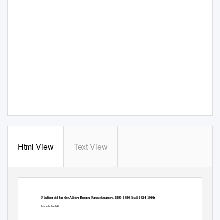
Html View
Text View
http://oac.cdlib.org/findaid/ark:/13030/tf4r29n707
No online items
Finding aid for the Albert Renger-Patzsch papers, 1890-1980 (bulk 1924-1966)
Isabella Zuralski.