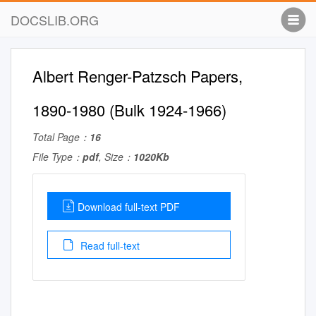
DOCSLIB.ORG
Albert Renger-Patzsch Papers,
1890-1980 (Bulk 1924-1966)
Total Page：
16
File Type：
pdf
, Size：
1020Kb
Download full-text PDF
Read full-text