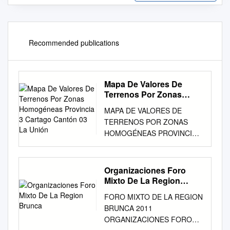
Recommended publications
Mapa De Valores De
Terrenos Por Zonas
Homogéneas Provincia 3
MAPA DE VALORES DE
Cartago Cantón 03 La
TERRENOS POR ZONAS
Unión
HOMOGÉNEAS PROVINCIA 3
CARTAGO CANTÓN 03 LA
UNIÓN 496200 501200 Mapa
de Valores de Terrenos
Organizaciones Foro
Goicoechea por Zonas
Mixto De La Region
Homogéneas Provincia 3
Brunca
FORO MIXTO DE LA REGION
Cartago Goicoechea Cantón
BRUNCA 2011
03 La Unión Ministerio de
ORGANIZACIONES FORO
Hacienda Órgano de