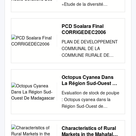
«Etude de la diversité
biologique et de la santé des
récifs coralliens des sites
pilotes du projet Gestion des
PCD Soalara Final
Ressources Naturelles
CORRIGEDEC2006
Marines du Sud de Toliara»
PLAN DE DEVELOPPEMENT
(Projet MG0910.01)
COMMUNAL DE LA
Biodiversity and health of
COMMUNE RURALE DE
coral reefs at pilot sites south
SOALARA SUD DISTRICT DE
of Toliara WWF Southern
TOLIARA II PROVINCE
Toliara Marine Natural
AUTONOME DE TOLIARA
Octopus Cyanea Dans
Resource Management
REGION DU SUD OUEST
La Région Sud-Ouest De
project MG 0910.01 2D
Novembre 2006 2
Madagascar
Aberdeen Studios, 22-24
Evaluation de stock de poulpe
SOMMAIRE 1
Highbury Grove, London N5
: Octopus cyanea dans la
.INTRODUCTION....................
2EA, UK.
Région Sud-Ouest de
................................................
research@blueventures.org
Madagascar. Item Type
....................................... 5 2
Tel: +44 (0)20 3176 0548 Fax:
Thesis/Dissertation Authors
METHODOLOGIE
+44 (0)800 066 4032 Blue
Raberinary, Daniel Publisher
Characteristics of Rural
D’ELABORATION DU PCD
Ventures Conservation Report
Université de Toliara
Markets in the Mahafaly
................................................