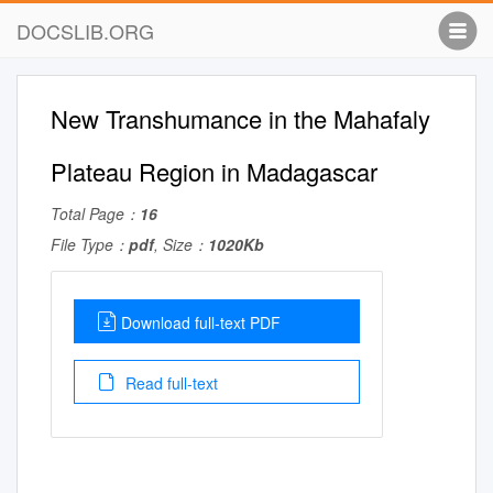
DOCSLIB.ORG
New Transhumance in the Mahafaly
Plateau Region in Madagascar
Total Page：
16
File Type：
pdf
, Size：
1020Kb
Download full-text PDF
Read full-text