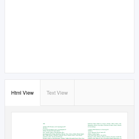
Html View
Text View
ficha técnica
jogo a jogo, 1992 - 2011
1992
Palmeiras: Velloso (Marcos), Gustavo, Cláudio, Cléber e Júnior; Galeano, Amaral (Ósio),
Marquinhos (Flávio Conceição) e Elivélton; Rivaldo (Chris) e Reinaldo. Técnico: Vander-
16/Maio/1992 Palmeiras 4x0 Guaratinguetá-SP
lei Luxemburgo.
Amistoso
Local: Dario Rodrigues Leite, Guaratinguetá-SP
11/Junho/1996 Palmeiras 1x1 Botafogo-RJ
Árbitro: Osvaldo dos Santos Ramos
Amistoso
Gols: Toninho, Márcio, Edu Marangon, Biro
Local: Maracanã, Rio de Janeiro-RJ
Guaratinguetá-SP: Rubens (Maurílio), Mineiro, Veras, César e Ademir (Paulo Vargas);
Árbitro: Cláudio Garcia
Brás, Sérgio Moráles
(Betinho) e Maizena; Marco Antônio (Tom), Carlos Alberto
Gols: Mauricinho (BOT); Chris (PAL)
(Américo) e Tiziu. Técnico: Benê Ramos.
Botafogo: Carlão, Jeﬀerson, Wilson Gottardo, Gonçalves e André Silva; Souza, Moisés
Palmeiras: Marcos, Odair (Marques), Toninho, Tonhão (Alexandre Rosa) e Biro; César
(Julinho), Dauri (Marcelo Alves) e Bentinho (Hugo); Mauricinho e Donizete. Técnico: