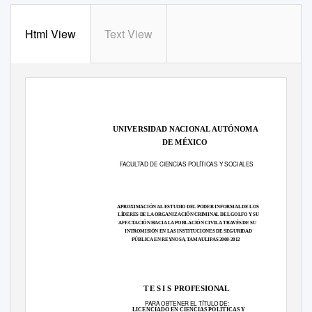
Html View
Text View
UNIVERSIDAD NACIONAL AUTÓNOMA
DE MÉXICO
FACULTAD DE CIENCIAS POLÍTICAS Y SOCIALES
APROXIMACIÓN AL ESTUDIO DEL PODER INFORMAL DE LOS
LÍDERES DE LA ORGANIZACIÓN CRIMINAL DEL GOLFO Y SU
AFECTACIÓN HACIA LA POBLACIÓN CIVIL A TRAVÉS DE SU
INTROMISIÓN EN LAS INSTITUCIONES DE SEGURIDAD
PÚBLICA EN REYNOSA, TAMAULIPAS 2008-2012
T E S I S
PROFESIONAL
PARA OBTENER EL TÍTULO DE:
LICENCIADO EN CIENCIAS POLÍTICAS Y