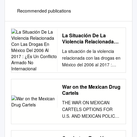
Recommended publications
La Situación De La
Violencia Relacionada
Con Las Drogas En
La situación de la violencia
México Del 2006 Al 2017 :
relacionada con las drogas en
¿Es Un Conflicto
México del 2006 al 2017 :
Armado No Internacional
Titulo ¿es un conflicto armado
no internacional? Arriaga
Valenzuela, Luis - Prologuista;
War on the Mexican Drug
Guevara Bermúdez, José
Cartels
Antonio - Otra; Autor(es)
THE WAR ON MEXICAN
Campo Esteta, Laura Martín
CARTELS OPTIONS FOR
del - Traductor/a; Universiteit
U.S. AND MEXICAN POLICY-
Leiden, Grotius Centre for
MAKERS POLICY PROGRAM
International Legal Studies -
CHAIRS Ken Liu Chris Taylor
Autor/a; Guadalajara Lugar
GROUP CHAIR Jean-Philippe