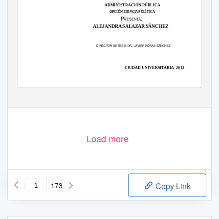
ADMINISTRACIÓN PÚBLICA
OPCIÓN CIENCIA POLÍTICA
P
:
RESENTA
ALEJANDRA SALAZAR SÁNCHEZ
..
DIRECTOR DE TESIS:
JAVIER ROSAS SÁNCHEZ
DR
CIUDAD UNIVERSITARIA
2012
Load more
173
Copy Link