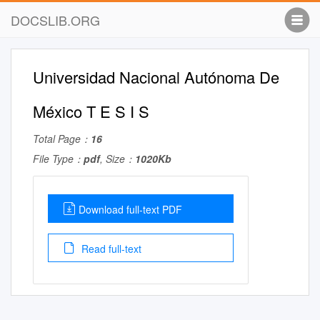
DOCSLIB.ORG
Universidad Nacional Autónoma De
México T E S I S
Total Page：
16
File Type：
pdf
, Size：
1020Kb
Download full-text PDF
Read full-text