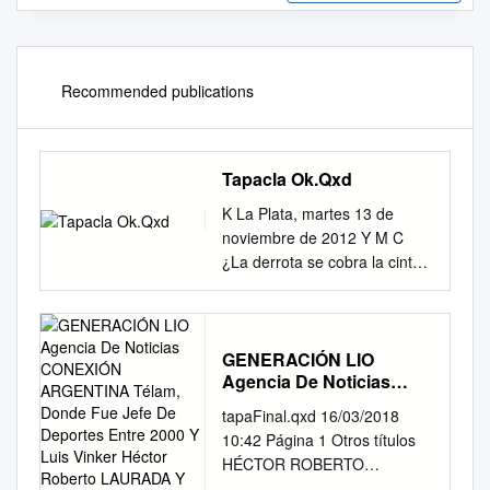
Recommended publications
Tapacla Ok.Qxd
K La Plata, martes 13 de
noviembre de 2012 Y M C
¿La derrota se cobra la cinta?
Pedro Troglio evalúa la
posibilidad de sacar del
equipo a Nicolás Cabrera por
bajo rendimiento, luego de la
GENERACIÓN LIO
Agencia De Noticias
segunda derrota que sumó
CONEXIÓN ARGENTINA
Gimnasia en Jujuy.
tapaFinal.qxd 16/03/2018
Télam, Donde Fue Jefe
Replanteos y autocríticas para
10:42 Página 1 Otros títulos
De Deportes Entre 2000
no perder el rumbo en un
HÉCTOR ROBERTO
Y Luis Vinker Héctor
torneo que había arrancado
LAURADA Nació el 5 de julio