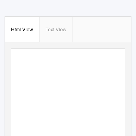
Html View
Text View
Fútbol Argentino:
Crónicas y Estadística
Asociación del Fútbol Argentino - 1ª División 1988-89