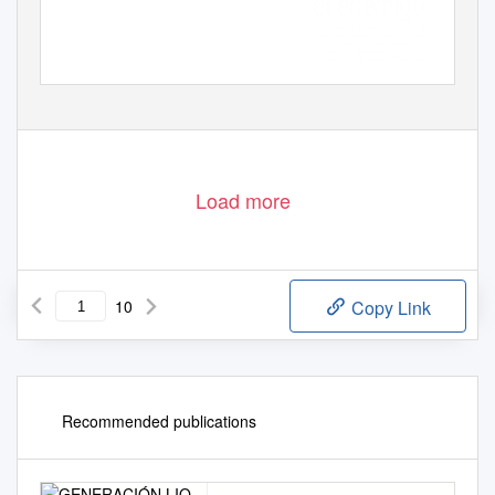
el enemigo
El Matador de Victoria le ganó 2-1 a Boca,
sigue a tres puntos del líder y le prende
velas al Xeneize. Si los de Russo vencen
a Lanús en la Bombonera, llegarán a un
desempate si le ganan a Argentinos
Juniors. Y si no lo consiguen,
lo suyo igual es una hazaña
Load more
10
Copy Link
Recommended publications