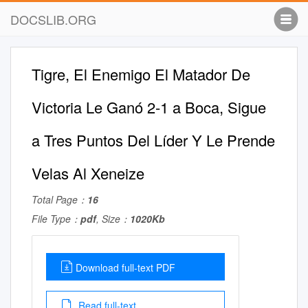
DOCSLIB.ORG
Tigre, El Enemigo El Matador De
Victoria Le Ganó 2-1 a Boca, Sigue
a Tres Puntos Del Líder Y Le Prende
Velas Al Xeneize
Total Page：
16
File Type：
pdf
, Size：
1020Kb
Download full-text PDF
Read full-text