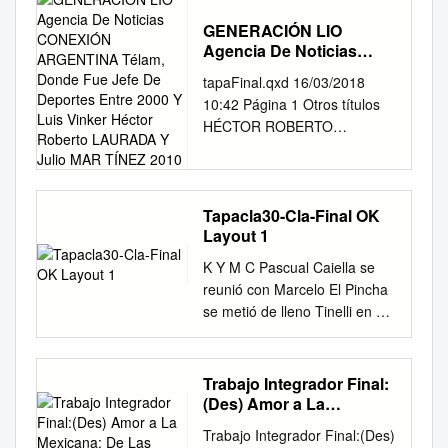
GENERACIÓN LIO
Agencia De Noticias
CONEXIÓN ARGENTINA
tapaFinal.qxd 16/03/2018
Télam, Donde Fue Jefe
10:42 Página 1 Otros títulos
De Deportes Entre 2000
HÉCTOR ROBERTO
Y Luis Vinker Héctor
LAURADA Nació el 5 de julio
Roberto LAURADA Y
Julio MAR TÍNEZ 2010
de TÍNEZ 1958 en Burzaco,
pro- MIGUEL ÁNGEL
BRINDISI. vincia de Buenos
Tapacla30-Cla-Final OK
Layout 1
Aires. POR EL ANDARIVEL
DEL 8 Es periodista desde
K Y M C Pascual Caiella se
Rodolfo Chisleanschi 1984,
reunió con Marcelo El Pincha
después de cur- sar estudios
se metió de lleno Tinelli en un
en el Cír- PERIODISMO Y
rascacielos de Puerto Madero
DEPORTE y Julio MAR culo
luego en la sucesión de AFA
de la Prensa, de A Buenos
de las declaraciones de
Trabajo Integrador Final:
Aires. Desde Osvaldo Alberto
Mauricio Macri, quien dijo que
(Des) Amor a La
Jara ese año y hasta el pre-
Segura “es más del
Mexicana: De Las
sente trabaja en la JESSE
Trabajo Integrador Final:(Des)
Críticas a La Gloria
grondonismo”. Se aceleran