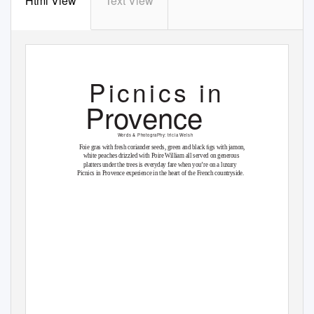
Html View
Text View
Picnics in
Provence
Words & PhotograPhy:
tricia Welsh
Foie gras with fresh coriander seeds, green and black ﬁgs with jamon,
white peaches drizzled with Poir
e
W
illiam all served on generous
platters under the trees is everyday fare when you’re on a luxury
Picnics in Provence experience in the heart of the French countryside.