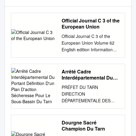
Official Journal C 3 of the
European Union
Official Journal C 3 of the
European Union Volume 62
English edition Information
and Notices 7 January 2019
Contents IV Notices NOTICES
FROM EUROPEAN UNION
Arrêté Cadre
INSTITUTIONS, BODIES,
Interdépartemental Du
OFFICES AND AGENCIES
Portant Définition D'un
PRÉFET DU TARN
Plan D'action
European Commission
DIRECTION
Sécheresse Pour Le
2019/C 3/01 Euro exchange
DÉPARTEMENTALE DES
Sous-Bassin Du Tarn
rates
TERRITOIRES Service eau,
................................................
environnement et urbanisme
................................................
Pôle eau et biodiversité
Dourgne Sacré
.............. 1 NOTICES FROM
Bureau ressources en eau
Champion Du Tarn
MEMBER STATES 2019/C
Arrêté cadre