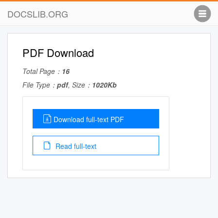
DOCSLIB.ORG
PDF Download
Total Page：
16
File Type：
pdf
, Size：
1020Kb
Download full-text PDF
Read full-text