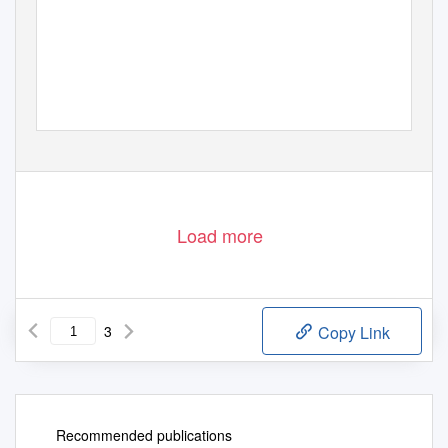
holidaysforcouples.com.au
29
Load more
3
Copy Link
Recommended publications