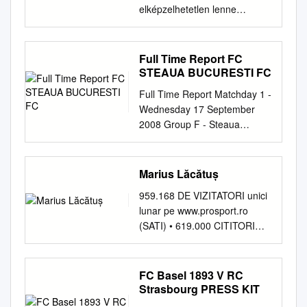
elképzelhetetlen lenne
Tizennégy éve volt román
párharc az UEFA Kupa
negyeddöntőjében A Steaua
Full Time Report FC
menetelése a 2005–2006-os
STEAUA BUCURESTI FC
szezonban Bajnokok Ligája: a
Full Time Report Matchday 1 -
második selejtezőkörben
Wednesday 17 September
Steaua–Shel- bourne 4–1 és
2008 Group F - Steaua
0–0, a harmadik
Stadium - Bucharest FC
selejtezőkörben Steaua–
STEAUA BUCURESTI FC
Rosen- borg 1–1 és 2–3.
BAYERN MÜNCHEN 020:45 1
Marius Lăcătuș
UEFA Kupa: a C csoportban
(0) (1) half time half time 15' 5
Steaua–Lens 4–0,
959.168 DE VIZITATORI unici
Daniel Van Buyten 1 Robinson
Sampdoria–Steaua 0–0,
lunar pe www.prosport.ro
Zapata 1 Michael Rensing 2
Steaua–Halmstad 3–0, Her-
(SATI) • 619.000 CITITORI
George Ogăraru 3 Lucio 3
tha–Steaua 0–0; a tizenhatod-
zilnic (SNA octombrie 2007 -
Dorin Goian 5 Daniel Van
döntőben Steaua–
octombrie 2008) Numărul
Buyten 7 János Székely 6
Heerenveen 0–1 és 3–1; a
3600 Marți, 21 aprilie 2009 24
FC Basel 1893 V RC
Martín Demichelis 9 António
nyolcaddöntőben Steaua–
pagini Tiraj: 110.000 AZI AI
Strasbourg PRESS KIT
Semedo 9 Luca Toni 10 Dayro
Betis 0–0 és 3–0; a
BANI, MAȘINI ȘI CUPOANE
Moreno 15 Zé Roberto 11