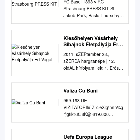
negyeddöntőben Steaua–
FC Basel 1893 v RC
DE PARIURI ÎN ZIAR »17
Arthur Bernhardt 17 Mark van
Rapid 0–0 és 1–1; az
Strasbourg PRESS KIT St.
ATENȚIE!!! VALIZA CU BANI
Bommel 14 Juan Toja 18
elődöntőben Steaua–
Jakob-Park, Basle Thursday,
Cotidian național de sport
Miroslav Klose 18 Petre Marin
Middlesbrough 1–0 és 2–4. A
20 October 2005 - 19:30 local
editat de Publimedia
21 Philipp Lahm 20 Florin
Rapid menetelése a 2005–
time Group E - Matchday 1
Internațional - Companie
Lovin 30 Christian Lell 24
2006-os szezonban UEFA
Only 140 kilometres separate
Kiesőhelyen Vásárhely
MediaPro EDIȚIE NAȚIONALĂ
Sorin Ghionea 31 Bastian
Kupa: az első selejtező-
them, but for the first time in
Síbajnok Életpályája Ért
de AZI AI TALON!
Schweinsteiger 3 Dorin Goian
körben Rapid–Saint Julia 5–0
UEFA club competitions, RC
Véget
GHEORGHIU Unii conducători
42' 12 Cornel Cernea 22 Hans
2011. sZEPtember 28.,
és 5–0, a második
Strasbourg will travel from
de club GHEORGHIU află prin
Jörg Butt 4 Paweł Golański 11
sZERDA hargitanépe | 12.
selejtezőkörben Rapid–Vardar
France to face Swiss side FC
intermediul LIGA LUI MITICĂ,
Lukas Podolski 8 Ovidiu Petre
oldAL hírfolyam liek: 1. Erőss
Szkopje 3–0 és 1–1, a
Basel 1893 on the opening
INTERMEDIAR LPF cine îi
16 Andreas Ottl 17 Eugen
Béla (Csíkszereda), 2. Vrabie
harmadik selejtezőkör- ben
matchday of the 2004/05
arbitrează BOZOVIC, TURIST
Baciu 45' 20 José Ernesto
fejlődést látunk” – fogalmazott
Rapid–Feyenoord 1–0 és 1–1;
UEFA Cup group stage. For
cu mult înaintea ÎNTRE
Sosa 28 Bogdan Stancu 1'59"
Lembergben > Vb – 2014. A
Valiza Cu Bani
a G csoportban Rapid–Ren-
Strasbourg, the match will be
CLUBURI ŞI ARBITRI!
23 Massimo Oddo 30 Tiago
FIFA különleges bizton-
nes 2–0, Sahtar–Rapid 0–1,
their first against Swiss
anunului oficial »14 LA RAPID
959.168 DE
Gomes 24 Tim Borowski 35
Gheorghe (Csíkszereda),
Rapid–PAOK Szaloniki 1–0,
opposition in UEFA club
Muntenegreanul evacuat din
VIZITATORIle`Z`cleXig\nnn%g
Pantelis Kapetanos 33 Breno
Simon László a francia
Stuttgart–Rapid 2–1; a tizen-
competitions while Basel will
casă speră să devină liber
ifjgfik%ifJ8K@ 619.000
in 11 Lukas Podolski 46'
sportdiplomata. A városban,
hatoddöntőben Rapid–Hertha
look for a more positive
România pentru că nu avea
CITITORI zilnic (SNA
Coach: out 18 Miroslav Klose
amely sági szakértőt jelölt ki
2–0 és 1–0; a
outcome in what will be their
viză de DIALOG DE TAINĂ
octombrie 2007 - octombrie
Coach: Marius Lăcătuş
az október 11-i Irán– > Tenisz.
nyolcaddöntőben A Steauánál
second match against a
ÎNTRE PATRON, ANTRENOR
2008) Numărul 3601 Miercuri,
Uefa Europa League
Jürgen Klinsmann Full Full
A hétvégén került megrende-
játszó Mirel Rădoi Rapid–
French team after LOSC Lille