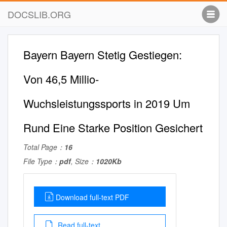
DOCSLIB.ORG
Bayern Bayern Stetig Gestiegen:
Von 46,5 Millio-
Wuchsleistungssports in 2019 Um
Rund Eine Starke Position­ Gesichert
Total Page：
16
File Type：
pdf
, Size：
1020Kb
Download full-text PDF
Read full-text