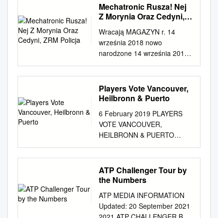
Mechatronic Rusza! Nej
Z Morynia Oraz Cedyni,
ZRM Policja
Wracają MAGAZYN r. 14
września 2018 nowo
narodzone 14 września 2018
r. Nakład 3000 / ISSN 1730-
734 Nr 71 (1304) POLSKI
WYDAWCA dzieci Cena 2,00
Players Vote Vancouver,
zł (tym 5% VAT) Piątek s. 13
Heilbronn & Puerto
Strażacy Mechatronic Pogrom
6 February 2019 PLAYERS
z czterech państw Polaków.
VOTE VANCOUVER,
rusza! PKO Open w Chojnie
HEILBRONN & PUERTO
czytaj s. 11 czytaj s. 3 s. 6
VALLARTA AS BEST 2018
Wygraj bilety i książki s. 6 i 15
ATP CHALLENGER TOUR
Sztukowanie Robią Miasta s.
TOURNAMENTS LONDON —
ATP Challenger Tour by
7 nam Wspólnota Polska na
ATP has announced the 2018
the Numbers
Proszę o tymczasową zmianę
ATP Challenger Tour
reklamy DAR- JAN na
ATP MEDIA INFORMATION
Tournaments of the Year, with
pierwszej stronie. Treść nowej
Updated: 20 September 2021
players voting for Vancouver
reklamy OSiR Wynajmę
2021 ATP CHALLENGER BY