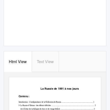
Html View
Text View
La Russie de 1991 à nos jours
Contenu :
Introduction
: L’indépendance de la Fédération de Russie
..................................................................... 1
I-
La Russie d’Eltsine : des débuts difficiles
............................................................................................. 2
A) L’échec de la thérapie de choc et du virage libéral
........................................................................ 2