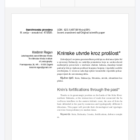
UDK: 623.1(497.581Knin)(091)
Starohrvatska prosvjeta
III. serija – svezak/vol. 47/2020.
Izvorni znanstveni rad
/Original scientiﬁc paper
Kninske utvrde kroz prošlost*
Krešimir Regan
Leksikografski zavod Miroslav Krleža
The Miroslav Krleža Institute
Zahvaljujući svojemu geostrateškom položaju na obalama rijeke Krke
of Lexicography
u sjevernoj Dalmaciji, na raskrižju prometnica koje su savsko-dravsko
Frankopanska 26, HR – 10 000 Zagreb
međuriječje povezivale s istočnom obalom Jadrana, današnje kninsko
kresimir.regan@gmail.com
područje bilo je tijekom prošlosti branjeno brojnim i tipološki različitim
utvrđenjima. U ovom se radu daje njihov kronološki i tipološki prikaz od
prapovijesti do suvremenog doba.
653
Ključne riječi:
Knin, Dalmacija, Hrvatska, utvrde, obrambeni kom-
pleksi.
Knin’s fortiﬁcations through the past*
Thanks to its geostrategic position on the banks of the Krka River in
northern Dalmatia, at the intersection of roads that connected the Sa-
va-Drava interﬂuve to the eastern Adriatic coast, the area of Knin has
been defended in the past by numerous and typologically different for-
tiﬁcations. This paper will provide their chronological and typological
overview from prehistory to modern times.
Keywords
: Knin, Dalmatia, Croatia, fortiﬁcations, defence complex-
es.