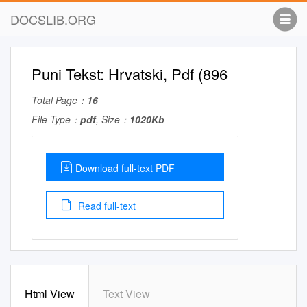
DOCSLIB.ORG
Puni Tekst: Hrvatski, Pdf (896
Total Page：
16
File Type：
pdf
, Size：
1020Kb
Download full-text PDF
Read full-text
Html View
Text View