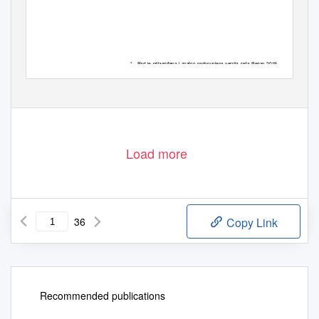
*
Rad je prilagođena i znatno nadopunjena verzija rada Regan 2019, str. 187-
200.
*
The paper is an adapted and signiﬁcantly supplemented version of the work by
Regan 2019, pp. 187–200.
Load more
36
Copy Link
Recommended publications