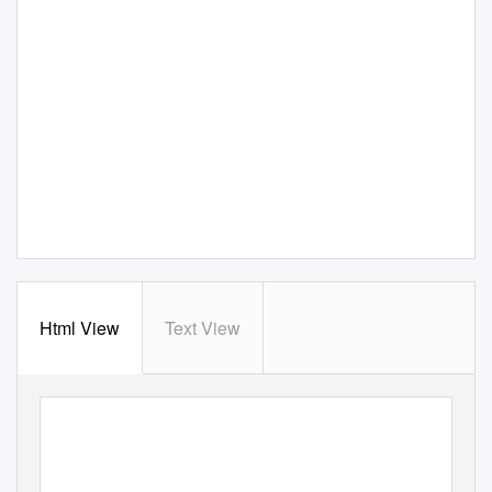
Html View
Text View
Lilienkurier
Nr. 4
Saison 2020
/
2
1
Fr, 27.11.2020
Stadionzeitung des SV Darmstadt 1898 e.V.