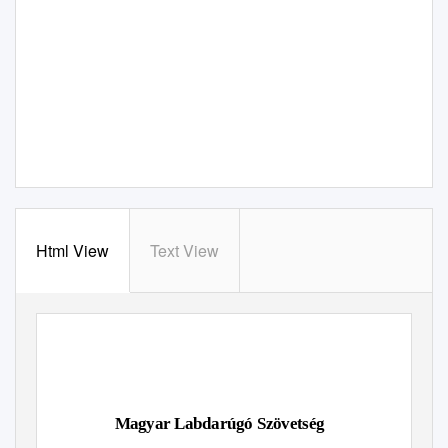
Html View
Text View
Magyar Labdarúgó Szövetség