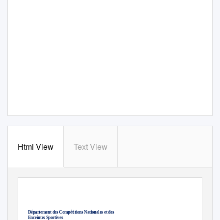
Html View
Text View
Département des Compétitions Nationales et des
Enceintes Sportives