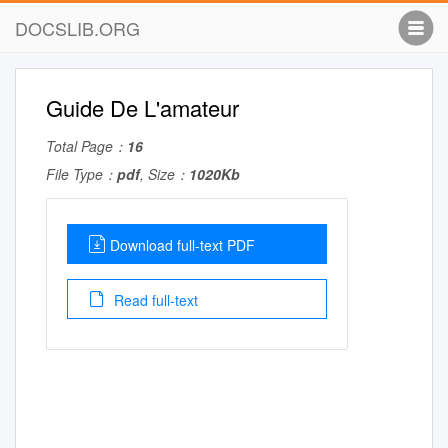
DOCSLIB.ORG
Guide De L'amateur
Total Page：
16
File Type：
pdf
, Size：
1020Kb
Download full-text PDF
Read full-text