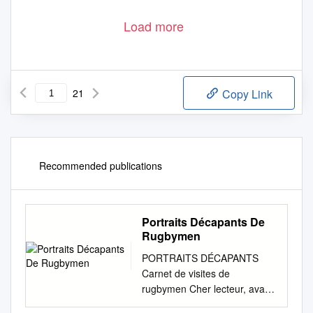
Load more
www.petitfute.com
21
Copy Link
Recommended publications
Portraits Décapants De
Rugbymen
PORTRAITS DÉCAPANTS
Carnet de visites de
rugbymen Cher lecteur, avant
d’ouvrir ce carnet d’adresse, il