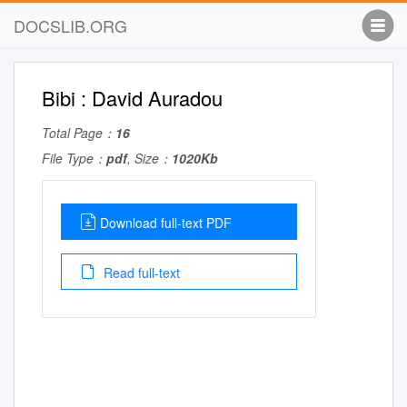
DOCSLIB.ORG
Bibi : David Auradou
Total Page：
16
File Type：
pdf
, Size：
1020Kb
Download full-text PDF
Read full-text