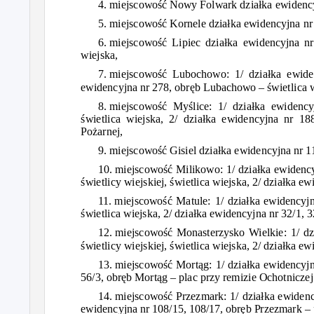
4.
miejscowość
Nowy Folwark
działka
ewidency
5.
miejscowość
Kornele
działka
ewidencyjna nr
6.
miejscowość
Lipiec
działka
ewidencyjna n
wiejska,
7.
miejscowość
Lubochowo: 1/
działka
ewide
ewidencyjna nr 278,
obręb
Lubachowo –
świetlica
8.
miejscowość Myślice:
1/
działka
ewidenc
świetlica
wiejska, 2/
działka
ewidencyjna nr 18
Pożarnej,
9.
miejscowość
Gisiel
działka
ewidencyjna nr 1
10.
miejscowość
Milikowo: 1/
działka
ewidency
świetlicy
wiejskiej,
świetlica
wiejska, 2/
działka
ewi
11.
miejscowość
Matule: 1/
działka
ewidencyjn
świetlica
wiejska, 2/
działka
ewidencyjna nr 32/1, 3
12.
miejscowość
Monasterzysko Wielkie: 1/
dz
świetlicy
wiejskiej,
świetlica
wiejska, 2/
działka
ewi
13.
miejscowość Mortąg:
1/
działka
ewidencyjn
56/3,
obręb Mortąg
– plac przy remizie Ochotnicze
14.
miejscowość
Przezmark: 1/
działka
ewidenc
ewidencyjna nr 108/15, 108/17,
obręb
Przezmark – 