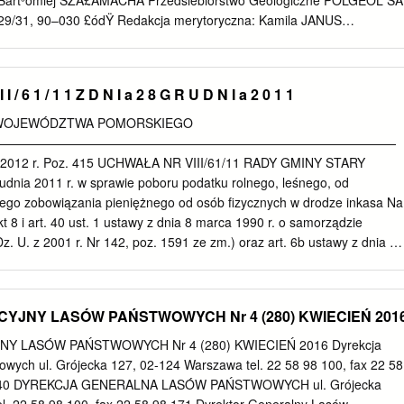
art³omiej SZA£AMACHA Przedsiêbiorstwo Geologiczne POLGEOL SA
a, zaopatrzenie w ciepło, energię i gaz 29 2.2.3. Pomorska Specjaln
 29/31, 90–030 £ódŸ Redakcja merytoryczna: Kamila JANUS
.4. Oferta inwestycyjna Miasta i Gminy Sztum 38 2.2.5. Instytucjonaln
nia Dyrektor Pañstwowego Instytutu Geologicznego doc. dr hab. Jerz
Miasta partnerskie 41 2.4. Edukacja dla rozwoju powiatu 41 3. Lokalny
538-606-6 © Copyright by Ministerstwo Œrodowiska, Warszawa 2009
ztumskim 46 3.1.
frowej: Stanis³aw OLCZAK, Jacek STR¥K 2 SPIS TREŒCI I. Wstêp
I / 6 1 / 1 1 Z D N I a 2 8 G R U D N I a 2 0 1 1
..........................5 II. Ukszta³towanie powierzchni terenu
.......7 III. Budowa geologiczna .................................................10 A.
 WOJEWÓDZTWA POMORSKIEGO
.............................10 1. Kreda ......................................................11 a.
————————————————————————————————
..........................11 Mastrycht .................................................11 2.
ia 2012 r. Poz. 415 UCHWAŁA NR VIII/61/11 RADY GMINY STARY
..............................11 a. Paleocen+eocen
nia 2011 r. w sprawie poboru podatku rolnego, leśnego, od
............12 b. Oligocen...................................................13 3. Czwartorzêd
ego zobowiązania pieniężnego od osób fizycznych w drodze inkasa Na
...........13
kt 8 i art. 40 ust. 1 ustawy z dnia 8 marca 1990 r. o samorządzie
Dz. U. z 2001 r. Nr 142, poz. 1591 ze zm.) oraz art. 6b ustawy z dnia 15
u rolnym (tekst jednolity Dz. U. z 2006 r. Nr 136, poz. 969 ze zm.), art.
 października 2002 r. o podatku leśnym (Dz. U. Nr 200, poz. 1682 ze
wy z dnia 12 stycznia 1991 r. o podatkach i opłatach lokalnych (tekst
CYJNY LASÓW PAŃSTWOWYCH Nr 4 (280) KWIECIEŃ 201
. Nr 95, poz. 613 ze zm.) Rada Gminy Stary Dzierzgoń uchwala, co
dza się pobór podatków: rolnego, leśnego i od nieruchomości należnych
Y LASÓW PAŃSTWOWYCH Nr 4 (280) KWIECIEŃ 2016 Dyrekcja
renie gminy Stary Dzierzgoń w drodze inkasa. 2. Do należności
ych ul. Grójecka 127, 02-124 Warszawa tel. 22 58 98 100, fax 22 58
znym zobowiązaniem pieniężnym określonym w art. 6c ust. 1 ustawy z
5940 DYREKCJA GENERALNA LASÓW PAŃSTWOWYCH ul. Grójecka
 o podatku rolnym, ust. 1 stosuje się odpowiednio. 3. Inkasentami