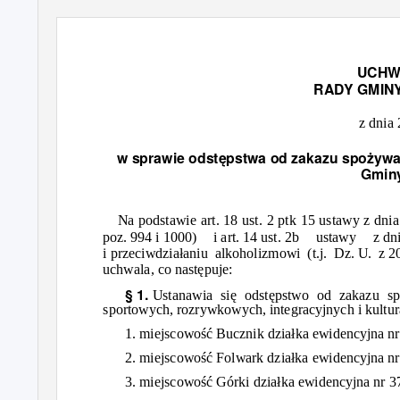
UCH
RADY GMIN
z dnia
w sprawie
odstępstwa
od zakazu
spożyw
Gmin
Na podstawie art. 18 ust. 2 ptk 15 ustawy z dni
poz. 994 i 1000)
i art. 14 ust. 2b
ustawy z
dn
i
przeciwdziałaniu
alkoholizmowi (t.j. Dz.
U. z
2
uchwala, co
następuje:
§ 1.
Ustanawia
się odstępstwo
od zakazu
s
sportowych, rozrywkowych, integracyjnych i kultu
1.
miejscowość
Bucznik
działka
ewidencyjna nr
2.
miejscowość
Folwark
działka
ewidencyjna nr
3.
miejscowość
Górki
działka
ewidencyjna nr 3