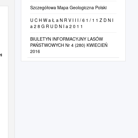
Szczegółowa Mapa Geologiczna Polski
U C H W a Ł a N R V I I I / 6 1 / 1 1 Z D N I
a 2 8 G R U D N I a 2 0 1 1
BIULETYN INFORMACYJNY LASÓW
PAŃSTWOWYCH Nr 4 (280) KWIECIEŃ
2016
enie