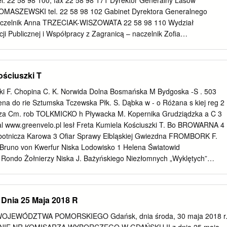
l. 22 58 98 100, fax 22 58 98 171 Dyrektor Generalny Lasów
 których mowa w ust. 1 i 2 ustala się osoby fizyczne według załącznik
OMASZEWSKI tel. 22 58 98 102 Gabinet Dyrektora Generalnego
dokonują czynności inkasa osobiście z wykorzystaniem kwitariusza K-
czelnik Anna TRZECIAK-WISZOWATA 22 58 98 110 Wydział
e są przez Urząd Gminy w Starym Dzierzgoniu i po wykorzystaniu
i Publicznej i Współpracy z Zagranicą – naczelnik Zofia
42 Inspekcja Lasów Państwowych – Główny Inspektor LP Edward
dział Zarządzania Zasobami Pracy – naczelnik Agnieszka
140 Zespół Radców Prawnych – koordynator Marek RATYŃSKI 22 5
ościuszki T
ów – Rzecznik Prasowy LP Anna MALINOWSKA 22 58 98 111 Zespół ds
formacji Niejawnych – Mariusz KWIECIŃSKI 22 58 98 260 Główny
ski F. Chopina C. K. Norwida Dolna Bosmańska M Bydgoska -S . 503
 – Tadeusz PASTERNAK 22 58 98 117 Stanowisko ds. BHP – główny
ena do rie Sztumska Tczewska Płk. S. Dąbka w - o Różana s kiej reg 2
TOWICKI 22 58 98 116 Zastępca Dyrektora Generalnego LP ds.
za Cm. rob TOLKMICKO h Pływacka M. Kopernika Grudziądzka a C 3
rzej BOROWSKI 22 58 98 108 Wydział Gospodarki Leśnej – naczelnik
tal www.greenvelo.pl lesł Freta Kumiela Kościuszki T. Bo BROWARNA 4
98 220 Wydział Ochrony Lasu – naczelnik Aldona PERLIŃSKA 22 58
 Robotnicza Karowa 3 Oﬁar Sprawy Elbląskiej Gwiezdna FROMBORK F.
Przyrody – naczelnik Jolanta BŁASIAK 22 58 98 290 Wydział
 Bruno von Kwerfur Niska Lodowisko 1 Helena Światowid
lnik Jacek PRZYPAŚNIAK 22 58 98 250 Zespół ds. Łowiectwa – główn
ndo Żołnierzy Niska J. Bażyńskiego Niezłomnych „Wyklętych”
ZCZYK 22 58 98 118 Wydział Użytkowania Lasu – naczelnik Robert
te www.greenvelo.pl und er- Władysława IV 6 T. Kościuszki
iuro Marketingu – Dyrektor Biura Andrzej BALLAUN 22 58 98 200
rykola Freta A. Seweruka pl. Kazimierza 7 Galeria El Jagiellończyka W.
ralnego LP ds.
che Möglichkeiten der Ostpolnische Rad- www.greenvelo.pl 2 CH Zielone
 Dnia 25 Maja 2018 R
ia 8 Markttor 4 Tarasy Europejskich „Światowid” W. Zajchowskiego
R. Traugutta weg bietet. Das Portal ist der größte Reiseführer für
JEWÓDZTWA POMORSKIEGO Gdańsk, dnia środa, 30 maja 2018 r
riechisch-Katholische Kirche Bożego ra Compiegne 3 t A. Struga