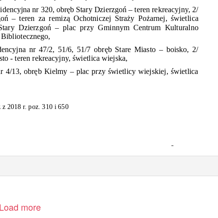
idencyjna nr 320,
obręb
Stary
Dzierzgoń
– teren rekreacyjny, 2/
goń
– teren za
remizą
Ochotniczej
Straży Pożarnej, świetlica
Stary
Dzierzgoń
– plac przy Gminnym Centrum Kulturalno
Bibliotecznego,
dencyjna nr 47/2, 51/6, 51/7
obręb
Stare Miasto – boisko, 2/
sto - teren rekreacyjny,
świetlica
wiejska,
r 4/13,
obręb
Kielmy – plac przy
świetlicy
wiejskiej,
świetlica
 z 2018 r. poz. 310 i 650
Strona 1
Load more