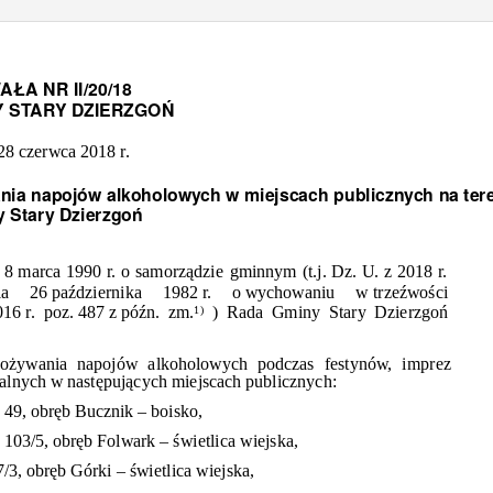
WAŁA
NR II/20/18
Y STARY
DZIERZGOŃ
 28 czerwca 2018 r.
ania
napojów alkoholowych w miejscach publicznych na ter
y Stary
Dzierzgoń
a 8 marca 1990 r. o
samorządzie
gminnym (t.j. Dz. U. z 2018 r.
ia 26
października
1982 r.
o wychowaniu
w
trzeźwości
016 r.
poz. 487 z
późn.
zm.
) Rada Gminy Stary
Dzierzgoń
1)
pożywania
napojów alkoholowych podczas festynów, imprez
ralnych w
następujących
miejscach publicznych:
 49,
obręb
Bucznik – boisko,
 103/5,
obręb
Folwark –
świetlica
wiejska,
7/3,
obręb
Górki –
świetlica
wiejska,