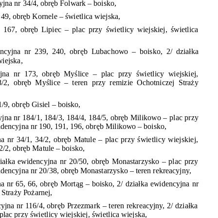
jna nr 34/4,
obręb
Folwark – boisko,
 49,
obręb
Kornele –
świetlica
wiejska,
r 167,
obręb
Lipiec – plac przy
świetlicy
wiejskiej,
świetlica
ncyjna nr 239, 240,
obręb
Lubachowo – boisko, 2/
działka
wiejska,
yjna nr 173,
obręb Myślice
– plac przy
świetlicy
wiejskiej,
8/2,
obręb Myślice
– teren przy remizie Ochotniczej
Straży
1/9,
obręb
Gisiel – boisko,
jna nr 184/1, 184/3, 184/4, 184/5,
obręb
Milikowo – plac przy
dencyjna nr 190, 191, 196,
obręb
Milikowo – boisko,
a nr 34/1, 34/2,
obręb
Matule – plac przy
świetlicy
wiejskiej,
2/2,
obręb
Matule – boisko,
iałka
ewidencyjna nr 20/50,
obręb
Monastarzysko – plac przy
dencyjna nr 20/38,
obręb
Monastarzysko – teren rekreacyjny,
a nr 65, 66,
obręb Mortąg
– boisko, 2/
działka
ewidencyjna nr
j
Straży Pożarnej,
yjna nr 116/4,
obręb
Przezmark – teren rekreacyjny, 2/
działka
plac przy
świetlicy
wiejskiej,
świetlica
wiejska,