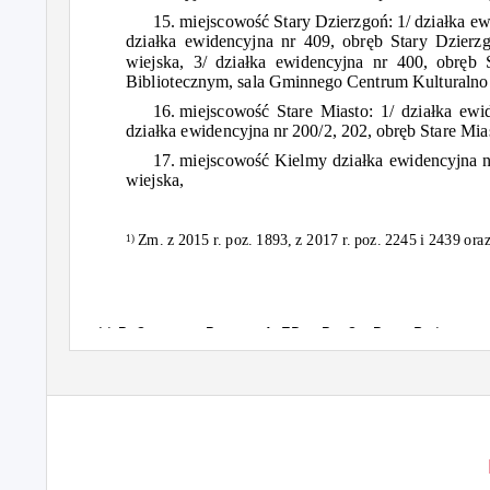
15.
miejscowość
Stary
Dzierzgoń:
1/
działka
ew
działka
ewidencyjna nr 409,
obręb
Stary
Dzierz
wiejska, 3/
działka
ewidencyjna nr 400,
obręb
Bibliotecznym, sala Gminnego Centrum Kulturalno 
16.
miejscowość
Stare Miasto: 1/
działka
ewi
działka
ewidencyjna nr 200/2, 202,
obręb
Stare Mia
17.
miejscowość
Kielmy
działka
ewidencyjna n
wiejska,
Zm. z 2015 r. poz. 1893, z 2017 r. poz. 2245 i 2439 oraz
1)
Id: B7C42235-22B2-4080-A9ED-00B81C10B142. Podpisany