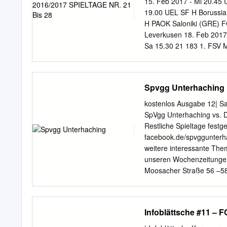
15. Feb 2017 - Mi 20.45
und 10. Spieltag Der 9 Sp
19.00 UEL SF H Borussia
– FC Ingolstadt II 1:2 sc
H PAOK Saloniki (GRE) F
SV Kirchanschöring TSV
Leverkusen 18. Feb 2017
Schwaben Augsburg SV Do
Sa 15.30 21 183 1. FSV 
TSV Schwaben Augsburg –
BSC FC Bayern München 
Regensburg II – TSV Sch
98 18. Feb 2017 - Sa 15.
Gundelfingen – SpVgg Ha
21 186 Hamburger SV Spo
Spvgg Unterhaching
Türkspor Augsburg 0:0 S
Mönchengladbach RB Leip
VfB Hallbergmoos-Goldac
Feb 2017 - Di 20.45 UCL 
kostenlos Ausgabe 12| Sa
19.00 UEL SF R FC Schal
SpVgg Unterhaching vs. 
Florenz (ITA) Borussia M
Restliche Spieltage fes
Werder Bremen 25. Feb 
facebook.de/spvggunterh
weitere interessante Them
unseren Wochenzeitunge
Moosacher Straße 56 –58 
· E-Mail:
info@wochenanz
Sponsoren und Partner d
Unterhaching, lich stärks
Infoblättsche #11 – F
Sachsen ist Tabellen- bis
eine sehr souveräne Sai-