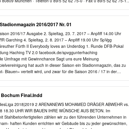
80809 München · Telefon 0 89/5 52 62 75-0 · Fax 0 89/5 52 62 75-11
eiger.de
www.wochenanzeiger.de Vorwort Peter Wagstyl Liebe Fans
r SpVgg Ab der nächsten Woche bieten wir hier am Sport-
ens einen besonderen Service an. Sie- ben Tage die Woche kann sich
Stadionmagazin 2016/2017 Nr. 01
vorletzten Heimspiel in dieser Saison kommt 19 testen lassen. Das ist
der SV Waldhof Mannheim zu uns in den Sport- tenlos. Zudem bekommt
ison 2016/17 Ausgabe 2. Spieltag, 23. 7. 2017 – Anpfiff 14.00 Uhr
rk. An das Hinspiel habe ich wirklich sehr gute Testergebnis. Wir
R Garching 4. Spieltag, 2. 8. 2017 – Anpfiff 19.00 Uhr SpVgg
freuen, Erinnerungen. Das 4:1 in Mannheim war sicherlich wenn viele
Greuther Fürth II Everybody loves an Underdog 1. Runde DFB-Pokal
r aus der eine der besten Leistungen in dieser Saison. Ich Umgebung
ndung Haching TV 2.0 facebook.de/spvggunterhaching
ehmen wür- würde mich sehr freuen, wenn wir an dieses Spiel den!
de Umfrage mit Gewinnchance Sagt uns eure Meinung
erden demnächst anknüpfen könnten – auch wenn es uns am Ende
ielvereinigung hat auch in dieser Saison ein Stadionmagazin, das zu
elfen wird. Wir wissen alle ganz genau, dass wir wohl die Klasse nicht
- Blauen« verteilt wird, und zwar für die Saison 2016 / 17 in der
ne – auf ein gutes Spiel! nen. Dazu ist unser Rückstand leider zu groß.
nlos! Ermöglicht wird dies durch die Zusammenarbeit des Ver- eins mit
-Kurier. Alle redaktio- Jede Woche nellen Inhalte kommen direkt von
 und sind somit ganz nah dran am Geschehen. lokaler Sport Wir
 Bochum Final.Indd
zin so gut wie möglich auf die Wünsche der Fans zuschneiden, dafür
 Eure Hilfe. Sagt uns, was Euch am neuen Stadionmagazin gefällt oder
bundesLiga 2018|2019 2 ARENANEWS MOHAMED DRÄGER ABWEHR vs.
alte Ihr vermisst oder interessante wenn Ihr sonstige Anregungen habt.
018 18.30 UHR WIR BAUEN IHRE WÜNSCHE AUS BETON. Im
ahme an der Umfrage monatlich mit einem Gutschein für Themen aus
it Stahlbetonfertigteilen zählen wir zu den führenden Unternehmen in
ue Aufmachung Ihrer Gemeinde, Super So lala nicht so
nam- haften Kunden errichten wir Gebäude bis zu jeder gewünschten,