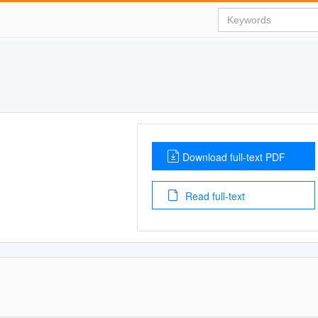
Download full-text PDF
Read full-text