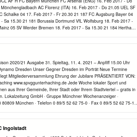
 UCL AF H FC Bayern München FC Arsenal (ENG) 16. Feb 2017 - Do
ieltag Der 10. Spieltag (Ergebnisse lagen bei Redaktions- FC Ismaning
 Mönchengladbach AC Florenz (ITA) 16. Feb 2017 - Do 21.05 UEL SF
hluss noch nicht vor) SV Pullach – TSV Dachau 3:0 Türkspor Augsburg –
C Schalke 04 17. Feb 2017 - Fr 20.30 21 187 FC Augsburg Bayer 04
 Landsberg – TSV Wasserburg 3:0 TSV Schwabmünchen – TSV
 - Sa 15.30 21 181 Borussia Dortmund VfL Wolfsburg 18. Feb 2017 -
naustauf – SV Kirchanschöring 1:1 FC Deisenhofen – FC Ismaning
Mainz 05 SV Werder Bremen 18. Feb 2017 - Sa 15.30 21 184 Hertha
 FC Deisenhofen 3:1 TSV Kottern – FC Gundelfingen SSV Jahn
18. Feb 2017 - Sa 15.30 21 188 TSG 1899 Hoffenheim SV Darmstadt
wabmünchen 2:1 SpVgg Hankofen-Hailing – SV Pullach FC
30 21 189 Eintracht Frankfurt FC Ingolstadt 04 18. Feb 2017 - Sa 18.3
nkofen-Hailing 0:2 TSV Dachau – TSV 1860 München II VfR Garching 
rt-Club Freiburg 19. Feb 2017 - So 15.30 21 182 Borussia
V Donaustauf – SSV Jahn Regensburg TSV Wasserburg – VfR Garchin
zig 19. Feb 2017 - So 17.30 21 185 1. FC Köln FC Schalke 04 21.
h – TSV Landsberg Die nächsten Spieltage Der 11.
AF H Bayer 04 Leverkusen Atlético Madrid (ESP) 23. Feb 2017 - Do
ison 2020/21 Ausgabe 31. Spieltag, 11. 4. 2021 – Anpfiff 15.00 Uhr
ke 04 PAOK Saloniki (GRE) 23. Feb 2017 - Do 21.05 UEL SF R AC
Dynamo Dresden Unser Gegner Dresden im Porträt Neue Termine
önchengladbach 24. Feb 2017 - Fr 20.30 22 194 VfL Wolfsburg SV
tgelegt Mitgliederversammlung Ehrung der Jubilare PRÄSENTIERT VON:
2017 - Sa 15.30 22 190 FC Bayern München Hamburger SV 25.
aching www.spvggunterhaching.de Jede Woche lokaler Sport und
en aus Ihrer Gemeinde, Ihrer Stadt oder Ihrem Stadtviertel – gratis in
n. Lokalzeitung GmbH · Gruppe Münchner Wochenanzeiger ·
80809 München · Telefon 0 89/5 52 62 75-0 · Fax 0 89/5 52 62 75-11
eiger.de
www.wochenanzeiger.de Vorwort Peter Wagstyl Liebe Fans
er SpVgg Nun kommt mit Dynamo Dresden die wahrschein-
te Mannschaft der Liga zu uns in den Sportpark. Der Absteiger aus
C Ingolstadt
 zur 86. Minute war es ein gelungener Oster- führer und spielt bislang
 montag. Doch dann versaute uns ein spätes Tor son. Dennoch glaube