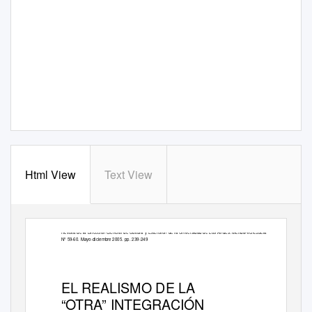
Html View
Text View
Revista de la Dirección General de Cultura y Extensión de la Universidad de Los Andes. Mérida-
V
e
nezuela
Nº 59-60. Mayo-diciembre 2005. pp. 239-249
EL REALISMO DE LA
“OTRA” INTEGRACIÓN