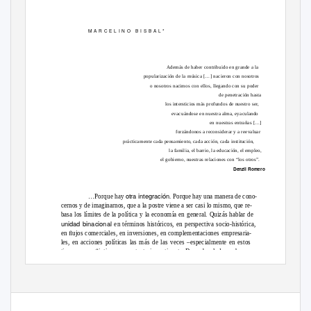
M A R C E L I N O
B I S B A L *
Además de haber contribuido en grande a la
popularización de la música […] nacieron con nosotros
o nosotros nacimos con ellos, llegando con su poder
de penetración hasta
los intersticios más profundos de nuestro ser,
evacuándose en nuestra alma, eyaculando
en nuestras entrañas […]
forzándonos a reconsiderar y a reevaluar
prácticamente cada pensamiento, cada acción, cada institución,
la familia, el barrio, la educación, el empleo,
el gobierno, nuestras relaciones con “los otros”.
Denzil Romero
otra integración
…Porque hay
. Porque hay una manera de cono-
cernos y de imaginarnos, que a la postre viene a ser casi lo mismo, que re-
basa los límites de la política y la economía en general. Quizás hablar de
unidad binacional
en términos históricos, en perspectiva socio-histórica,
en ﬂujos comerciales, en inversiones, en complementaciones empresaria-
les, en acciones políticas las más de las veces –especialmente en estos
tiempos– conﬂictivas sea un tanto impertinente. De ambos lados se hacen
* Profesor jubilado de la UC
V
.
C
oordinador de pregrado de Comunicación Social en la UCAB.
2 4 1
A C T U A L