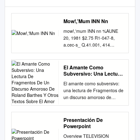
Mow!,'Mum INN Nn
mow!,'mum INN nn %AUNE
20, 1981 $2.75 R1-047-8,
a.cec-s_ Q.41.001, 414
i47,>0Z tet`44S;I:47q <r, 4..
SINGLES SLEEPERS
ALBUMS COMMODORES.. -
El Amante Como
LADY (YOU BRING TUBES, -
Subversivo: Una Lectura
DON'T WANT TO WAIT ANY-
De Fragmentos De Un
El amante como subversivo:
Discurso Amoroso De
POINTER SISTERS, "BLACK
una lectura de Fragmentos de
Roland Barthes Y Otros
& ME UP)" (prod. by
un discurso amoroso de
Textos Sobre El Amor
Carmichael - eMORE" (prod.
Roland Barthes y otros textos
by Foster) (writers: WHITE."
sobre el amor Pedro Carlos
Once again,thesisters group)
Lemus Urbina Trabajo de
Presentación De
(writers: King -Hudson - Tubes
grado para optar al título de
Powerpoint
-Foster) .Pseudo/ rving
literato Dirigido por Carolina
multiple lead vocals combine
Overview TELEVISION
Sanín Paz Universidad de los