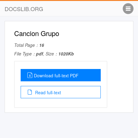
DOCSLIB.ORG
Cancion Grupo
Total Page：
16
File Type：
pdf
, Size：
1020Kb
Download full-text PDF
Read full-text