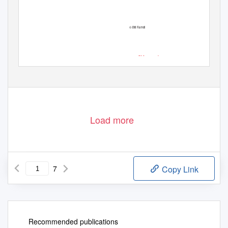
© Bill Farrell
Glacial Lagoon II
©
Herb Fixler
www.
PAI-newyork.org
www.PAI-newyork.org
Load more
7
Copy Link
Recommended publications