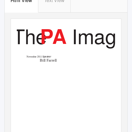
Html View
Text View
PHOTOGRAPHY AND IMAGING
The
Imagıs
P
A
Speaker
November 2011
Bill Farrell