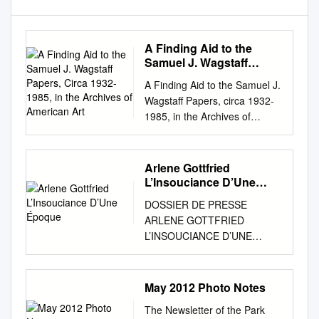
A Finding Aid to the
Samuel J. Wagstaff
Papers, Circa 1932-1985,
A Finding Aid to the Samuel J.
in the Archives of
Wagstaff Papers, circa 1932-
American Art
1985, in the Archives of
American Art Catherine S.
Gaines Funding for the
digitization of this collection
Arlene Gottfried
was provided by the Terra
L’Insouciance D’Une
Foundation for American Art
Époque
DOSSIER DE PRESSE
December 13, 2006 Archives
ARLENE GOTTFRIED
of American Art 750 9th
L’INSOUCIANCE D’UNE
Street, NW Victor Building,
ÉPOQUE 9 JANVIER – 5
Suite 2200 Washington, D.C.
MARS 2016 Du mercredi au
20001
samedi de 14h à 19h et sur
May 2012 Photo Notes
https://www.aaa.si.edu/service
rendez-vous Vernissage le 9
s/questions
The Newsletter of the Park
janvier de 14h à 19h ©Arlene