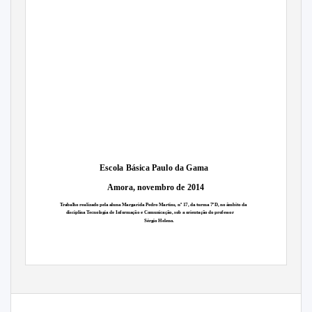
Escola Básica Paulo da Gama
Amora, novembro de 2014
Trabalho realizado pela aluna Margarida Pedro Martins, nº 17, da turma 7ºD, no âmbito da
disciplina Tecnologia de Informação e Comunicação, sob a orientação do professor
Sérgio Heleno.