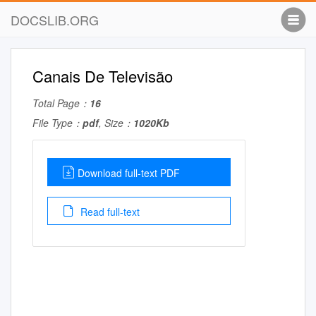
DOCSLIB.ORG
Canais De Televisão
Total Page：
16
File Type：
pdf
, Size：
1020Kb
Download full-text PDF
Read full-text