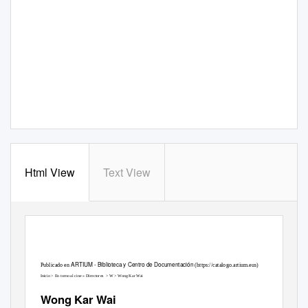
Html View
Text View
ARTIUM - Biblioteca y Centro de Documentación
Publicado en
(
https://catalogo.artium.eus
)
Inicio
>
En torno al cine » Directores
>
W
> Wong Kar Wai
Wong Kar Wai