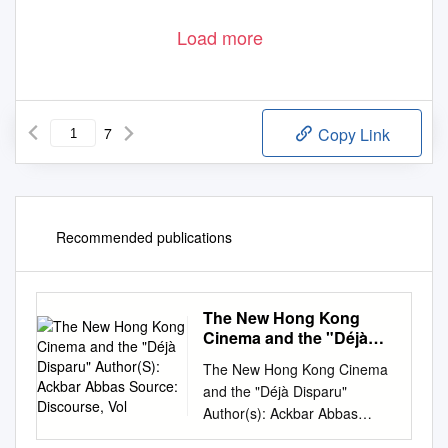
Load more
7
Copy Link
Recommended publications
The New Hong Kong
Cinema and the "Déjà
Disparu" Author(S):
The New Hong Kong Cinema
Ackbar Abbas Source:
and the "Déjà Disparu"
Discourse, Vol
Author(s): Ackbar Abbas
Source: Discourse, Vol. 16,