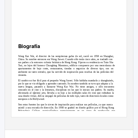
Biografía
Wong Kar Wai, el director de las sempiternas gafas de sol, nació en 1958 en Shanghai,
China. Su nombre entonces era Wang Jiawei. Cuando sólo tenía cinco años, se trasladó con
sus padres a la entonces colonia británica de Hong Kong. Fijaron su residencia en Tsim Sha
Tsui, no lejos del famoso Chungking Mansions, edificio compuesto por una mezcolanza de
apartamentos de bajo coste, restaurantes, tiendas o negocios de diverso tipo, con un
ambiente un tanto extraño, que ha servido de inspiración para muchas de las películas del
cineasta.
El cambio no fue fácil para el pequeño Wang Jiawei. Sólo hablaba mandarín y shanghainés,
por lo que se vio obligado a aprender cantonés. Su nombre también se tuvo que adaptar a la
nueva lengua, pasando a llamarse Wong Kar Wai. No tiene amigos, y sólo encuentra
consuelo en el cine y la literatura, disciplinas en las que le inician sus padres. Su madre,
aficionada al séptimo arte, llevaba a su hijo a las múltiples salas de cine que rodeaban la
casa donde vivían. Allí se empapó de películas de todo tipo, tanto de directores locales como
europeos o de Hollywood.
Son estas fuentes las que le sirven de inspiración para realizar sus películas, ya que nunca
asistió a una escuela de dirección. En 1980 se graduó en diseño gráfico por el Hong Kong
Polytechnic College, matriculándose posteriormente en un curso de producción que
organizaba la Television Broadcasts Limited (TVB) de Hong Kong.
En esta época se dedicó a escribir guiones para televisión, trabajó como asistente de