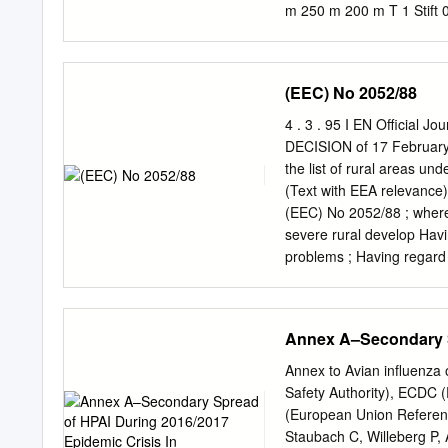
interessanten Pflanze. Be
m 250 m 200 m T 1 Stift
Nordosten meiner Heimatg
STRECKENBESCHREIBUNG 6
2).
Herrengarten Runde, wel
startet. Weiter geht es l
(EEC) No 2052/88
Reichersberg. 13 4 Stifts
EUR Ranseder Aulandscha
4 . 3 . 95 I EN Official
Reichersberg ( 347m) sem
DECISION of 17 February 1
über kleinere Holzbrücke
the list of rural areas u
E56 14 Klosterhof Hübi
(Text with EEA releva
Kläranlage Untere Gurte
(EEC) No 2052/88 ; wherea
Kaiserlinde Informatio
severe rural develop­ Hav
Bräustüberl - Stift Reic
problems ; Having regar
EUROPARESERVAT UNTERE
provided for in this Decis
accordance with the opinio
their activities cultural
Annex A–Secondary S
operations of the Euro­ 
THIS DECISION : instrume
Annex to Avian influenz
particular Article 11a (3)
Safety Authority), ECDC 
Regulation (EEC) No 2052
(European Union Reference
in Austria and Finland, t
Staubach C, Willeberg P,