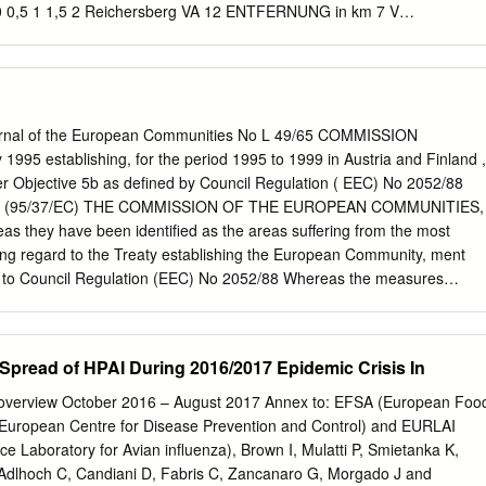
reits von Salzburg Steiermark weitem zu erkennen ist dann im
 0 0,5 1 1,5 2 Reichersberg VA 12 ENTFERNUNG in km 7 V
emeinde Obern- berg am Inn die Stiftskirche von Reichersberg (Abb.
 Münsteuer Der Chorherrenweg ist eine kürzere ( 352m)
che am Marktplatz in Rei- ARESER START 2,0 Biomasse chersberg
eicht OP 9 Fernwärme 11 Volksschule bergab vorbei am Stift
gärtnerei Wirtskapelle Über dem Holzsteg durchquert man die Innviertle
ft und erreicht den Inn. Die- Schützenhof "UNTERER INN"
 Journal of the European Communities No L 49/65 COMMISSION
 folgt man flussaufwärts. Anschlie- ßend geht es zurück durch die Au
995 establishing, for the period 1995 to 1999 in Austria and Finland ,
n und nach A8 einem kurzen Anstieg erreicht man den Ausgangspunkt.
nder Objective 5b as defined by Council Regulation ( EEC) No 2052/88
ng Bewegungs-Arena Bewegungs-Arena Saatbau Obernberg/I.
nce) (95/37/EC) THE COMMISSION OF THE EUROPEAN COMMUNITIES,
n Kraftwerk Hübing Beherbergungsbetriebe Gastronomiebetriebe
s they have been identified as the areas suffering from the most
n BEWEGUNGS-ARENA ÜBERBLICK 1 Augustiner Chorherrenstift 7
ing regard to the Treaty establishing the European Community, ment
hersberg Doblkapelle Marktgemeindeamt Reichersberg AM
d to Council Regulation (EEC) No 2052/88 Whereas the measures
R INN Reichersberg D Schickbauer Franz
ion are in of 24 June 1988 on the tasks of the Structural Funds and
n of the Committee on Agri­ their effectiveness and the coordination of
 Structures and Rural Development, between themselves and with the
pread of HPAI During 2016/2017 Epidemic Crisis In
pean Investment Bank and the other existing financial HAS ADOPTED
nts ('), as last amended by Regulation (EC) No 3193/94 (2), and in
a overview October 2016 – August 2017 Annex to: EFSA (European Foo
 thereof, Article 1 Whereas in accordance with Article 11a (3) of
(European Centre for Disease Prevention and Control) and EURLAI
/88 , the new Member States concerned For the period 1995 to 1999
 Laboratory for Avian influenza), Brown I, Mulatti P, Smietanka K,
he have proposed to the Commission the list of areas which rural areas
 Adlhoch C, Candiani D, Fabris C, Zancanaro G, Morgado J and