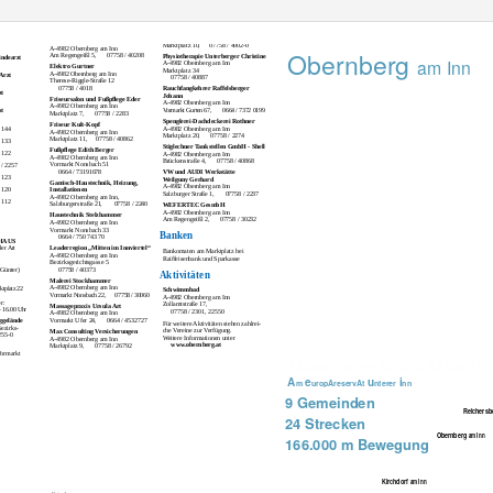
Dienstleistungen
BEWEGUNGS-ARENA
Notariat Dr. Manfred Wild
A-4982 Obernberg am Inn,
KG
AVIA Tankstelle TSB GmbH
Marktplatz 10,
07758 / 4002-0
A-4982 Obernberg am Inn
Obernberg
Am Regengeißl 5,
07758 / 40208
Physiotherapie Unterberger Christine
indearzt
am Inn
A-4982 Obernberg am Inn
Elektro Gurtner
Marktplatz 34
A-4982 Obernberg am Inn
 Arzt
07758 / 40887
Therese-Riggle-Straße 12
07758 / 4018
Rauchfangkehrer Raffelsberger
am Europareservat Unterer Inn
zt
Johann
Friseursalon und Fußpﬂege Eder
A-4982 Obernberg am Inn
A-4982 Obernberg am Inn
st
Vormarkt Gurten 67,
0664 / 7372 0199
Marktplatz 7,
07758 / 2283
Spenglerei-Dachdeckerei Rothner
Friseur Kult-Kopf
A-4982 Obernberg am Inn
144
A-4982 Obernberg am Inn
Marktplatz 20,
07758 / 2274
Marktplatz 11,
07758 / 40862
133
Stiglechner
T
a
nkstellen GmbH - Shell
Fußpﬂege Edith Berger
122
A-4982 Obernberg am Inn
A-4982 Obernberg am Inn
07758 / 40868
Brückenstraße 4,
Vormarkt Nonsbach 51
 / 2257
0664 / 73191678
VW und AUDI Werkstätte
123
Weilguny Gerhard
Gamisch-Haustechnik, Heizung,
A-4982 Obernberg am Inn
120
Installationen
07758 / 2237
Salzburger Straße 1,
A-4982 Obernberg am Inn,
112
Salzburgerstraße 21,
07758 / 2240
WEFERTEC GesmbH
A-4982 Obernberg am Inn
Haustechnik Stelzhammer
Am Regengeißl 2,
07758 / 30232
A-4982 Obernberg am Inn
Vormarkt Nonsbach 33
Banken
0664 / 750 743 70
HAUS
Leaderregion „Mitten im Innviertel“
der Art
Bankomaten am Marktplatz bei
A-4982 Obernberg am Inn
Raiffeisenbank und Sparkasse
Bezirksgerichtsgasse 5
07758 / 40373
 Günter)
Aktivitäten
Malerei Stockhammer
A-4982 Obernberg am Inn
tplatz 22
Schwimmbad
Vormarkt Nonsbach 22,
07758 / 30060
A-4982 Obernberg am Inn
VIELEN
r:
FÜR DIE
Zollamtstraße 17,
SEITE
N
Massagepraxis Ursula Art
IN
MIR.
 – 16.00 Uhr
07758 / 2301, 22550
A-4982 Obernberg am Inn
Vormarkt Ufer 24,
0664 / 4532727
ggelände
Für weitere Aktivitäten stehen zahlrei-
ezirks-
che Vereine zur Verfügung.
Max Consulting Versicherungen
255-0
Weitere Informationen unter
A-4982 Obernberg am Inn
www.obernberg.at
07758 / 26792
Marktplatz 9,
B
-A
Ü
Vormarkt
ewegungs
renA
BerBli
A
e
u
i
m
uropAreservAt
nterer
nn
9 Gemeinden
Reichersb
24 Strecken
Obernberg
am Inn
166.000 m Bewegung
Kirchdorf
am Inn