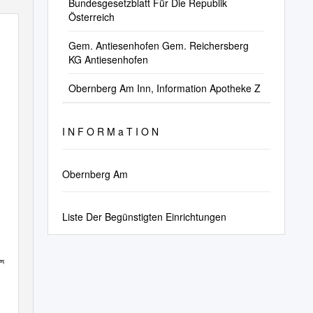
Bundesgesetzblatt Für Die Republik
Österreich
Gem. Antiesenhofen Gem. Reichersberg
KG Antiesenhofen
Obernberg Am Inn, Information Apotheke Z
I N F O R M a T I O N
Obernberg Am
Liste Der Begünstigten Einrichtungen
ck
erg