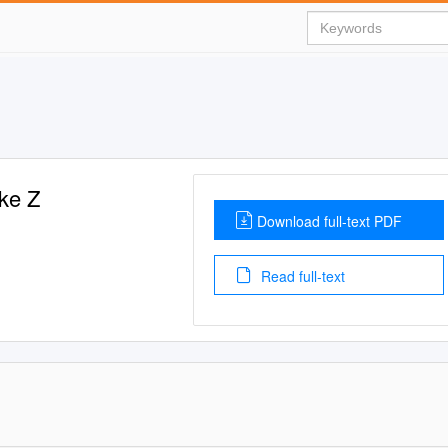
ke Z
Download full-text PDF
Read full-text