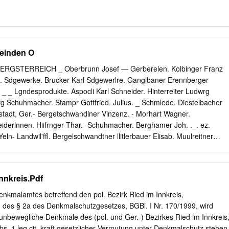
einden O
OBERGSTERREICH _ Oberbrunn Josef — Gerberelen. Kolbinger Franz
. Sdgewerke. Brucker Karl Sdgewerlre. Ganglbaner Erennberger
_ _ Lgndesprodukte. Aspocli Karl Schneider. Hinterreiter Ludwrg
Schuhmacher. Stampr Gottfried. Julius. _ Schmlede. Diestelbacher
eistadt, Ger.- Bergetschwandlner Vinzenz. - Morhart Wagner.
eiderlnnen. Hiifrnger Thar.- Schuhmacher. Berghamer Joh. ._. ez.
ln- Landwil'fﬂ. Bergelschwandtner llitlerbauer Elisab. Muulreitner
eubl Josef —- Has- garlsberger Maria Werger- linger Michael —
Grabner Johann storfcr Anna. _ I Landwlrfe. Mader Maria_._ sef ——
wandtner Peter - Hin- Schuhmacher. Strassmaier Heinr. Mader Josef.
nnkreis.Pdf
s. —- — Pleinfeldner Josef — Sl-rasa- Loindl Peter — lllilhlparzer Joh-
orian. OBERAICHBERG. Z11 -- ltadauer J. '— Slrobl Matth. —
kmalamtes betreffend den pol. Bezirk Ried im Innkreis,
BERG. KGm.. zu Ried Hohnhart eh.. pol. Bez. Brann- - \Vienerroither
 des § 2a des Denkmalschutzgesetzes, BGBl. I Nr. 170/1999, wird
Hubinger Ludwig. eh., pol. Bez. Perg, Ger.Bez. au a. 1-. genBez.
unbewegliche Denkmale des (pol. und Ger.-) Bezirkes Ried im Innkreis
 Stockl Gottfr. — Angcrbauer Joh. anthausen w‘ Ried-i. d. Ried- 'Qid)‘
s. 1 leg.cit. kraft gesetzlicher Vermutung unter Denkmalschutz stehen