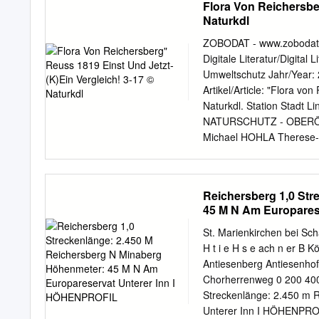
Flora Von Reichersber
2009 durchzuführen. www.
Abteilung Naturschutz Da
Naturkdl
Gem. Mörschwang Maßstab
2/ 3 zur Verordnung der O
ZOBODAT - www.zobodat.a
Quelllebensräume ausgew
Digitale Literatur/Digital 
Legende: 46014 5338 Kalk
Umweltschutz Jahr/Year: 
Gemeindegrenzen Oö. 442
Artikel/Article: "Flora vo
Naturschutz Datum: 11.0
Naturkdl. Station Stadt L
1 : 5.000 Gem. Ort im In
NATURSCHUTZ - OBERÖST
Landesregierung, mit der
Michael HOHLA Therese-R
werden Gem. Reichersber
(k)ein Vergleich! „Jede
Legende: 139 Kalktuffque
BRD Linie zu Liebe rasirt,
Gemeindegrenzen Oö.
gepflanzt, auch im Inner
Reichersberg 1,0 Str
die das Wild heraustreten
45 M N Am Europares
haben, in gewundenem La
Linz in Gräben geradeaus 
St. Marienkirchen bei S
Traun Perg Wels Enns Gr
H t i e H s e ach n er B 
Ried sche, die ehedem au
Antiesenberg Antiesenh
Steyr österreich Gmunden
Chorherrenweg 0 200 400 
Heimatschutzbewegung Mi
Streckenlänge: 2.450 m 
die umliegenden Auen, Ä
Unterer Inn I HÖHENPRO