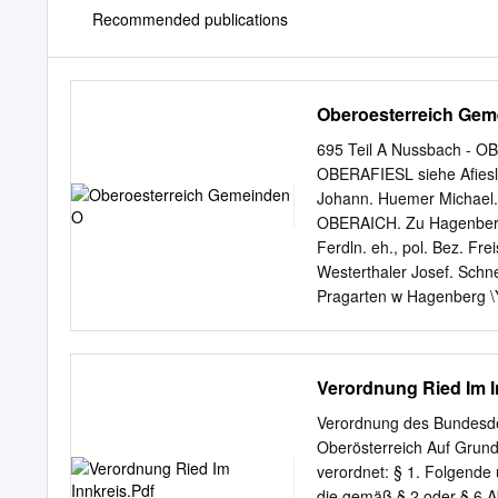
Recommended publications
Oberoesterreich Gem
695 Teil A Nussbach - 
OBERAFIESL siehe Afiesl
Johann. Huemer Michael. 
OBERAICH. Zu Hagenberg 
Ferdln. eh., pol. Bez. Fr
Westerthaler Josef. Schn
Pragarten w Hagenberg \Ye
Gottfried. - Landwlrfe. D
Lenganer _Jo- Johann — 
Lintner: Josef. Hasensch
Verordnung Ried Im I
terberger J. _- Hofauer Jo
mayr Joh. —- Peschek Fl
Verordnung des Bundesden
lfeindlhunier Franz. OBEN
Oberösterreich Auf Grund
Matth. - Mayr- Tlschler. 
verordnet: § 1. Folgende 
Mauerklrchen bofer Pet. -
die gemäß § 2 oder § 6 Ab