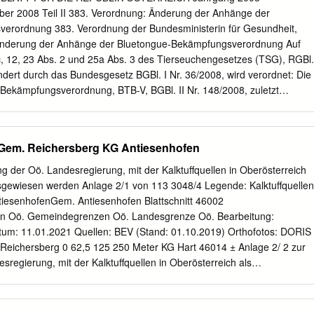
burgensis 18.08.2010 4 Mining, NW Elling, Hartwald, Waldrand 7744/2
er 2008 Teil II 383. Verordnung: Änderung der Anhänge der
23.02'' Nord, 362 m Rubus bertramii, salisburgensis, epipsilos, caesius,
erordnung 383. Verordnung der Bundesministerin für Gesundheit,
8.08.2010 5 Braunau am Inn, Ranshofen, Wald N AMAG, Waldschlag
Änderung der Anhänge der Bluetongue-Bekämpfungsverordnung Auf
 48°14'05.96'' Nord, 379 m Rubus sulcatus, epipsilos, nessensis,
c, 12, 23 Abs. 2 und 25a Abs. 3 des Tierseuchengesetzes (TSG), RGBl.
 18.08.2010 6 Braunau am Inn, Ranshofen, Lachforst W AMAG 7744/3
ndert durch das Bundesgesetz BGBl. I Nr. 36/2008, wird verordnet: Die
27.47'' Nord, 385 m Rubus coryllifolius agg.
ekämpfungsverordnung, BTB-V, BGBl. II Nr. 148/2008, zuletzt
dnung BGBl. II Nr. 267/2008, werden durch folgende Anhänge ersetzt:
zzonen Derzeit keine Zonen. Anhang B Kontrollzonen Ab 4. Novembe
Die Bezirke Rohrbach, Schärding, Grieskirchen, Eferding, Urfahr-
Gem. Reichersberg KG Antiesenhofen
owie im Bezirk Ried im Innkreis die Gemeinden Andrichsfurt,
ster, Eitzing, Geinberg, Gurten, Kirchdorf am Inn, Lambrechten,
g der Oö. Landesregierung, mit der Kalktuffquellen in Oberösterreich
Inn, Obernberg am Inn, Ort im Innkreis, Peterskirchen,
gewiesen werden Anlage 2/1 von 113 3048/4 Legende: Kalktuffquellen
n bei Obernberg am Inn, St. Martin im Innkreis, Senftenbach,
iesenhofenGem. Antiesenhofen Blattschnitt 46002
 Tumeltsham, Utzenaich, Weilbach und Wippenham; In Niederösterreich:
en Oö. Gemeindegrenzen Oö. Landesgrenze Oö. Bearbeitung:
usnahme der Gemeinden Großschönau, Hirschbach, Kirchberg am
tum: 11.01.2021 Quellen: BEV (Stand: 01.10.2019) Orthofotos: DORIS
nhang C Amtliche Impfungen 1. Gebiete in denen amtliche
Reichersberg 0 62,5 125 250 Meter KG Hart 46014 ± Anlage 2/ 2 zur
 7 durchgeführt werden (Sperrzone gemäß Verordnung (EG) Nr.
regierung, mit der Kalktuffquellen in Oberösterreich als
008: In Tirol: das gesamte Landesgebiet mit Ausnahme von Osttirol. In
iesen werden 407/2 Anlage 2/2 von 113 407/1 409/1 409/2 Gem.
Landesgebiet. 2. Impfzeitraum für die Durchführung der amtlichen
 Reichersberg Kalktuffquellen 46027 Grundstücke Blattschnitt
 7: Die Schutzimpfungen sind zwischen 30. Juli 2008 und 31. März
en Oö. Gemeindegrenzen Oö. Landesgrenze Oö. Bearbeitung: