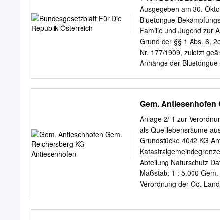
bifrons, nessensis, salis
Ausgegeben am 30. Oktob
13°08'44.42'' Ost, 48°15'
Bluetongue-Bekämpfungsv
idaeus, × pseudiaeus, 1
Familie und Jugend zur 
7744/3 13°02'06.73'' Ost,
Grund der §§ 1 Abs. 6, 2
plicatus, cf. caflischii
Nr. 177/1909, zuletzt geä
13°01'31.85'' Ost, 48°13'
Anhänge der Bluetongue-B
geändert durch die Veror
„Anhänge Anhang A Schut
2008: In Oberösterreich: 
Gem. Antiesenhofen 
Umgebung und Freistadt s
Antiesenhofen, Aurolzmün
Anlage 2/ 1 zur Verordnun
Mörschwang, Mühlheim am 
als Quelllebensräume aus
Reichersberg, St. George
Grundstücke 4042 KG Ant
Taiskirchen im Innkreis,
Katastralgemeindegrenz
Der Bezirk Gmünd mit A
Abteilung Naturschutz Da
Walde und Waldenstein. A
Maßstab: 1 : 5.000 Gem. 
Schutzimpfungen gemäß §
Verordnung der Oö. Landes
1266/2007): Ab 30. Juli 2
Quelllebensräume ausgew
Vorarlberg: das gesamte 
Reichersberg Legende: KG
Schutzimpfungen gemäß §
Katastralgemeindegrenz