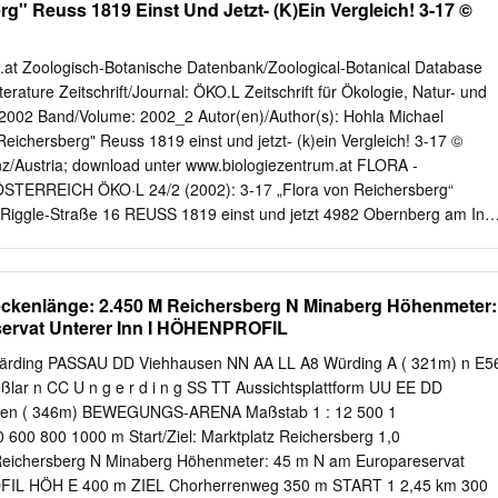
g" Reuss 1819 Einst Und Jetzt- (K)Ein Vergleich! 3-17 ©
ris.bka.gv.at BGBl.
tum: 11.01.2021 Quellen: BEV (Stand: 01.10.2019) Orthofotos: DORIS
: 1 : 5.000 Gem. Obernberg am Inn 0 62,5 125 250 Meter ± Anlage
ö. Landesregierung, mit der Kalktuffquellen in Oberösterreich als
t Zoologisch-Botanische Datenbank/Zoological-Botanical Database
iesen werden Anlage 2/3 von 113 KG Hart Gem. Reichersberg
Literature Zeitschrift/Journal: ÖKO.L Zeitschrift für Ökologie, Natur- und
tuffquellen Grundstücke Blattschnitt Katastralgemeindegrenzen Oö.
2002 Band/Volume: 2002_2 Autor(en)/Author(s): Hohla Michael
0/1 Landesgrenze Oö. 4420/2 4957/1 Bearbeitung: Abteilung
n Reichersberg" Reuss 1819 einst und jetzt- (k)ein Vergleich! 3-17 ©
1.2021 Quellen: BEV (Stand: 01.10.2019) Orthofotos: DORIS Maßstab:
inz/Austria; download unter www.biologiezentrum.at FLORA -
nkreis 0 62,5 125 250 Meter ± Anlage 2/ 4 zur Verordnung der Oö.
ERREICH ÖKO·L 24/2 (2002): 3-17 „Flora von Reichersberg“
 Kalktuffquellen in Oberösterreich als Quelllebensräume ausgewiesen
iggle-Straße 16 REUSS 1819 einst und jetzt 4982 Obernberg am Inn 
g KG Hart 46014 Gem. Ort im Innkreis Anlage 2/4 von 113 160
 vorspringende Waldspitze wird dem Gedanken der bequemen geraden
llen 142 Grundstücke Blattschnitt Katastralgemeindegrenzen Oö.
 jede Wiese, die sich in das Gehölz hineinzieht, voll- Bayern Tschechie
en der Forsten keine Lichtung, keine Waldwiese, auf Passau Rohrbach
eckenlänge: 2.450 M Reichersberg N Minaberg Höhenmeter:
 könnte, mehr geduldet. Die Bäche, die die Unart Schärding Freistadt
ervat Unterer Inn I HÖHENPROFIL
uf sich dahinzuschlängeln, müssen sich bequemen, Braunau Eferding
zu fließen … Bei der rechtwinkeligen Eintheilung der Grieskirchen
chärding PASSAU DD Viehhausen NN AA LL A8 Würding A ( 321m) n E5
undstücke fallen dann auch alle Hecken und einzelnen Bäume oder Bü
Kößlar n CC U n g e r d i n g SS TT Aussichtsplattform UU EE DD
f den Feldmarken standen, der Axt zum Opfer.“ Vöcklabruck Nieder-
ofen ( 346m) BEWEGUNGS-ARENA Maßstab 1 : 12 500 1
 Kirchdorf Ein Aufsatz von Ernst RUDORFF, einem Pionier der
600 800 1000 m Start/Ziel: Marktplatz Reichersberg 1,0
cheldorf aus dem Jahr 1880 (SIEFERLE 1991). Oft streife ich durch
Reichersberg N Minaberg Höhenmeter: 45 m N am Europareservat
cker und Wiesen, immer auf der Suche nach der einen oder anderen
FIL HÖH E 400 m ZIEL Chorherrenweg 350 m START 1 2,45 km 300