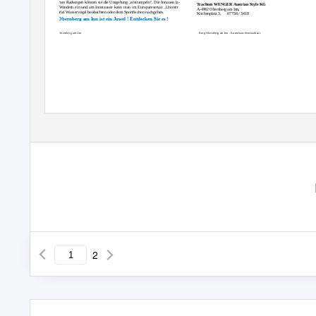
beschilderten Radwegen können sie die Umgebung „erstrampeln“. Die Innauen la-
T
r
achten WENGER Austrian Style KG
den zum Wandern ein und am Innstausee kann man im Europareservat „Unterer
A-4982 Obernberg am Inn,
Inn“ vielerlei Wasservögel beobachten oder dem Sportﬁschen nachgehen.
Kirchenplatz 3,
07758 / 3418
Obernberg am Inn ist ein Juwel ! Entdecken Sie es !
Blick auf Obernberg am Inn
Burg Obernberg am Inn - Kunsthaus-Seminarhaus
2