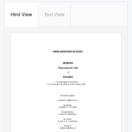
Html View
Text View
UNIÓN ARGENTINA DE RUGBY
MEMORIA
Temporada año 1969
Y
BALANCE
Correspondiente al período
1° de noviembre de 1968 al 31 de octubre 1969
BUENOS AIRES
CONSEJO DIRECTIVO
Presidente
EMILIO C. JUTARD
Vicepresidente
CARLOS SERVERA
Secretario
JUAN A. E. LAVENAS
Tesorero
JORGE MERELLE