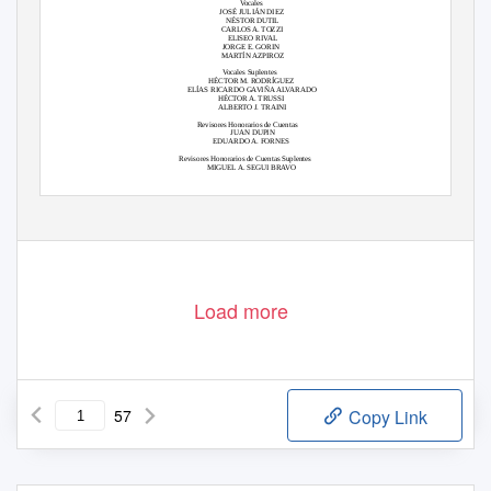
Vocales
JOSÉ JULIÁN DIEZ
NÉSTOR DUTIL
CARLOS A. TOZZI
ELISEO RIVAL
JORGE E. GORIN
MARTÍN AZPIROZ
Vocales Suplentes
HÉCTOR M. RODRÍGUEZ
ELÍAS RICARDO GAVIÑA ALVARADO
HÉCTOR A. TRUSSI
ALBERTO J. TRAINI
Revisores Honorarios de Cuentas
JUAN DUPIN
EDUARDO A. FORNES
Revisores Honorarios de Cuentas Suplentes
MIGUEL A. SEGUI BRAVO
FRANCISCO LAMASTRA
UNIÓN ARGENTINA DE RUGBY
Load more
57
Copy Link