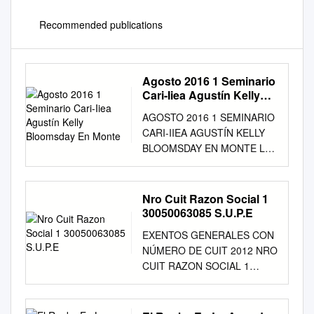
Recommended publications
Agosto 2016 1 Seminario
Cari-Iiea Agustín Kelly
Bloomsday En Monte
AGOSTO 2016 1 SEMINARIO
CARI-IIEA AGUSTÍN KELLY
BLOOMSDAY EN MONTE Las
dos prestigiosas entidades,
junto con la Embajada de
Interesante entrevista a un
Nro Cuit Razon Social 1
joven e inquieto funcionario
30050063085 S.U.P.E
de la La comunidad local
EXENTOS GENERALES CON
organizó distintas actividades,
NÚMERO DE CUIT 2012 NRO
con la Irlanda, llevaron a cabo
CUIT RAZON SOCIAL 1
un importantísimo foro
30050063085 S.U.P.E. 2
académico, ciudad, que nos
30500011528
explica su labor al frente de
INST.SERVICIOS SOCIALES