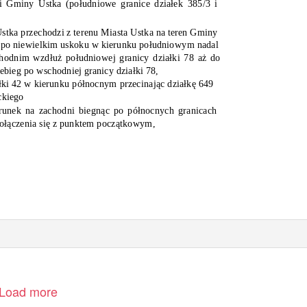
 i Gminy Ustka (południowe granice działek 385/3 i
stka przechodzi z terenu Miasta Ustka na teren Gminy
y, po niewielkim uskoku w kierunku południowym nadal
hodnim wzdłuż południowej granicy działki 78 aż do
bieg po wschodniej granicy działki 78,
łki 42 w kierunku północnym przecinając działkę 649
ckiego
erunek na zachodni biegnąc po północnych granicach
 połączenia się z punktem początkowym,
Load more