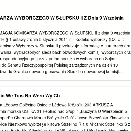
następuje: §1. Określa się przystanki komunikacyjne na terenie Gminy
lem lub zarządzającym jest Gmina Ustka, zgodnie z wykazem
1 do niniejszej uchwały. §2. Warunki i zasady korzystania z
RZA WYBORCZEGO W SŁUPSKU II Z Dnia 9 Września
owa w § 1 określa Załącznik Nr 2 do niniejszej uchwały. §3. Wykonanie
towi Gminy Ustka. §4. Uchwała wchodzi w życie po upływie 14 dni od
zienniku Urzędowym Województwa Pomorskiego. Przewodniczący Rady
RMACJA KOMISARZA WYBORCZEGO W SŁUPSKU II z dnia 9 września
C54FA3F-9C4E-43D7-9EB9-6A1178474550. Podpisany Strona 1
 16 § 1 ustawy z dnia 5 stycznia 2011 r. - Kodeks wyborczy (Dz. U. z
ły Nr XXXIV.422.2017 RADY GMINY USTKA z dnia 27 października
 Komisarz Wyborczy w Słupsku II przekazuje informację o numerach ora
YSTANKÓW NA TERENIE GMINY USTKA, KTÓRYCH WŁAŚCICIELEM
wania, wyznaczonych siedzibach obwodowych komisji wyborczych ora
 GMINA USTKA L.P. Nr drogi Nr przystanku Miejscowość Strona
orespondencyjnego i przez pełnomocnika w wyborach do Sejmu
1 Droga krajowa nr 21 01 Niestkowo L Charnowo, Niestkowo
 i do Senatu Rzeczypospolitej Polskiej zarządzonych na dzień 13
 obwodu Granice obwodu głosowania Siedziba obwodowej komisji
nna Biblioteka i Ośrodek Kultury w Borzytuchomiu, ul. Danuty
rzytuchom, Chotkowo, Jutrzenka, Kamieńc, 77-141 Borzytuchom 1
zewo Lokal dostosowany do potrzeb wyborców niepełnosprawnych Sal
cio We Tras Ro Wero Wy Ch
7-100 Bytów 2 Dąbrówka Lokal dostosowany do potrzeb wyborców
a Podstawowa, Niedarzyno 21b, 77-141 3 Niedarzyno, Osieki
a Lêdowo Golêcino Osiedle Lêdowo Krê¿o³ki 203 ARKUSZ A
respondencyjnie mogą wyborcy posiadający orzeczenie o znacznym
rnia morska USTKA 21 Pêplino nad S³upi¹” „Buczyna U Wierzbiêcin S
 niepełnosprawności, w rozumieniu ustawy z dnia 27 sierpnia 1997 r. 
Zapad³e Charnowo Morze Ba³tyckie Ga³êzinowo Przew³oka Zimowiska
 społecznej oraz zatrudnianiu osób niepełnosprawnych, w tym także
ie Niestkowo wybrze¿e klifowe Strzelino R 1 0 M¹cznik Strzelinko S z 
zenie organu rentowego o: 1) całkowitej niezdolności do pracy i
o n z e Podd¹bie W³ynkówko a t y W³ynkowo c k i Redwanki Machowino