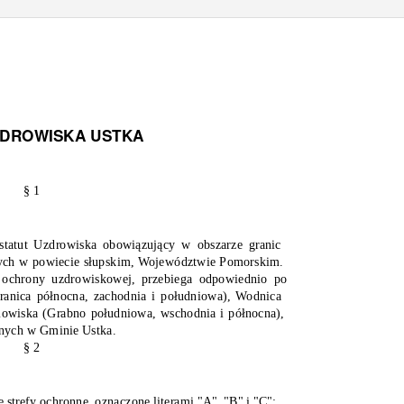
ZDROWISKA USTKA
§ 1
 statut Uzdrowiska obowiązujący w obszarze granic
cych w powiecie słupskim, Województwie Pomorskim.
” ochrony uzdrowiskowej, przebiega odpowiednio po
ranica północna, zachodnia i południowa), Wodnica
mowiska (Grabno południowa, wschodnia i północna),
onych w Gminie Ustka.
§ 2
e strefy ochronne, oznaczone literami "A", "B" i "C":