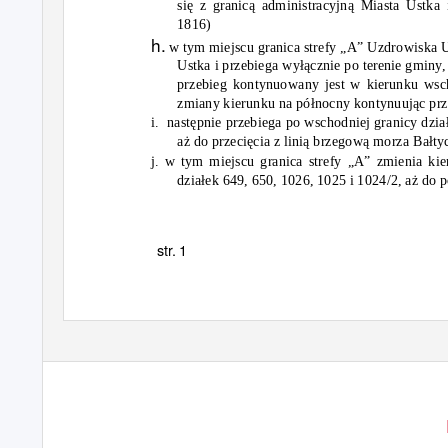
się z granicą administracyjną Miasta Ustka
1816)
h.
w tym miejscu granica strefy „A” Uzdrowiska U
Ustka i przebiega wyłącznie po terenie gmin
przebieg kontynuowany jest w kierunku wsc
zmiany kierunku na północny kontynuując prze
i. następnie
przebiega po wschodniej granicy dzia
aż do przecięcia z linią brzegową morza Bałty
j. w tym miejscu granica strefy „A” zmienia ki
działek 649, 650, 1026, 1025 i 1024/2, aż do
str.
1