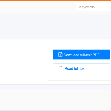
Download full-text PDF
Read full-text