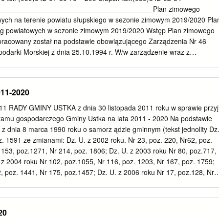
 31 sierpnia 2019 r. Adres siedziby L.p. Nazwa Szkoły Granice obwodu
_______________________________________ Plan zimowego
 ewentualnych innych lokalizacji prowadzenia zajęć dydaktycznych, Rok
wych na terenie powiatu słupskiego w sezonie zimowym 2019/2020 Pla
zkolny 2018/2019 wychowawczych i opiekuńczych 1. Publiczna Szkoła
óg powiatowych w sezonie zimowym 2019/2020 Wstęp Plan zimowego
wości w granicach Miejscowości w granicach Podstawowa im. Charnowo
pracowany został na podstawie obowiązującego Zarządzenia Nr 46
istracyjnych Gminy Ustka: administracyjnych
podarki Morskiej z dnia 25.10.1994 r. W/w zarządzenie wraz z
a dróg zamiejskich do celów standaryzacji oraz zasadami odśnieżania i
wi załącznik do planu. ZDP Słupsk przy opracowywaniu planu brał
ość posiadanych środków finansowych na zimowe utrzymanie dróg ora
011-2020
dział na standardy i technologia zimowego utrzymania Podobnie jak w
mowych w planie zimowego utrzymania dróg na rok 2019/2020 zostały
1 RADY GMINY USTKA z dnia 30 listopada 2011 roku w sprawie przyj
 których odbywa się regularna komunikacja autobusowa lub dowóz dziec
gramu gospodarczego Gminy Ustka na lata 2011 - 2020 Na podstawie
ości 605,20 km zostały zakwalifikowane do jednego z sześciu standardó
wy z dnia 8 marca 1990 roku o samorz ądzie gminnym (tekst jednolity Dz
tego Łączna długość STANDARD Długość Długość likwidacji [km]
. 1591 ze zmianami: Dz. U. z 2002 roku. Nr 23, poz. 220, Nr62, poz.
i [km] III 4,50 4,50 4,50 IV 91,40 91,40 56,60 V 240,50 240,50 102,10
 153, poz.1271, Nr 214, poz. 1806; Dz. U. z 2003 roku Nr 80, poz.717,
Razem: 605,20 605,20 238,00 Na pozostałych drogach prowadzona jes
 z 2004 roku Nr 102, poz.1055, Nr 116, poz. 1203, Nr 167, poz. 1759;
a dróg w razie konieczności. Na odcinkach dróg najbardziej
, poz. 1441, Nr 175, poz.1457; Dz. U. z 2006 roku Nr 17, poz.128, Nr
e gołoledzi ustawione zostały znaki ostrzegawcze. Standardy
2007 roku. Nr 48, poz. 327, Nr 138, poz. 974, Nr 173, poz. 1218; Dz.
g powiatowych w sezonie 2019/2020 Dopuszczalne odstępstwa od
. 1111 i Nr 223, poz. 1458; Dz. U. z 2009 roku Nr 52, poz. 420, Nr 157
tanu utrzymania drogi dard dla danego standardu Po ustaniu opadów
roku Nr 28, poz. 142 i 146, Nr 40 poz. 230, Nr 106, poz. 675; Dz. U. z
20
ystępowania zjawisk 1.
3, Nr 117, poz. 679, Nr 134, poz. 777, Nr 217, poz. 1281) Rada Gminy