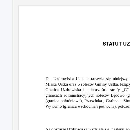
STATUT U
Dla Uzdrowiska Ustka ustanawia się niniejszy
Miasta Ustka oraz 5 sołectw Gminy Ustka, leżą
Granica Uzdrowiska i jednocześnie strefy „C
granicach administracyjnych sołectw Lędowo (g
(granica południowa), Przewłoka , Grabno – Zi
Wytowno (granica wschodnia i północna), położ
Na obszarze Uzdrowiska wydziela się
następując