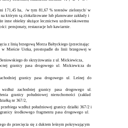
ni 171,45 ha,
/w tym 81,67 % terenów zielonych/ w
 na którym są zlokalizowane lub planowane zakłady i
kże inne obiekty służące lecznictwu uzdrowiskowemu
ści: pensjonaty, restauracje lub kawiarnie.
ęcia z linią brzegową Morza Bałtyckiego (przecinając
 w Mieście Ustka, prostopadle do linii brzegowej w
 Beniowskiego do skrzyżowania z ul. Mickiewicza,
cnej granicy pasa drogowego ul. Mickiewicza do
chodniej granicy pasa drogowego ul. Leśnej do
 wzdłuż zachodniej granicy pasa drogowego ul.
enia granicy południowej nieruchomości (zakład
ziałką nr 367/2,
przebiega wzdłuż południowej granicy działki 367/2 i
 granicy środkowego fragmentu pasa drogowego ul.
ego do przecięcia się z duktem leśnym pokrywającym