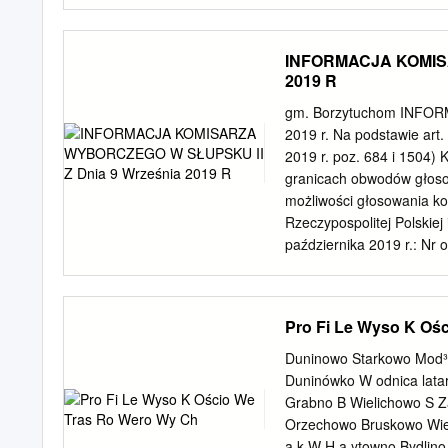
Gminy Ustka uchwala, co 
Ustka, których właścicie
stanowiącym Załącznik Nr 
INFORMACJA KOMISA
przystanków, o których m
2019 R
uchwały powierza się Wój
dnia jej ogłoszenia w D
gm. Borzytuchom INFO
Wacław Laskowski Id: C
2019 r. Na podstawie art.
Załącznik nr 1 do Uchwa
2019 r. poz. 684 i 1504)
2017 roku WYKAZ PRZ
granicach obwodów głoso
LUB ZARZĄDZAJĄCYM JEST
możliwości głosowania k
drogi Nazwa przystanku 
Rzeczypospolitej Polskiej
października 2019 r.: Nr
wyborczej głosowania Gmi
Siedzikówny "Inki" 2, Bo
Krosnowo, Ryczyn, Strus
Pro Fi Le Wyso K Oś
wiejska, Dąbrówka 22, 7
niepełnosprawnych Szkoł
Duninowo Starkowo Mod³
Borzytuchom Głosować ko
Duninówko W odnica lata
lub umiarkowanym stopniu
Grabno B Wielichowo S 
rehabilitacji zawodowej i
Orzechowo Bruskowo Wielk
wyborcy posiadający orzec
a k W H a ytowno Bydlin