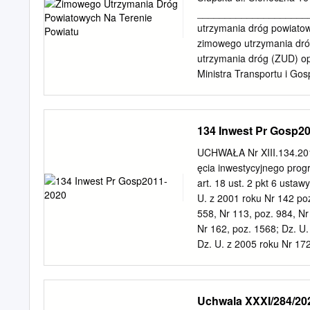
września 2017 r. do dnia
____________________
szkoły na: szkoły, adresy
utrzymania dróg powiato
szkolny 2017/2018 Rok s
zimowego utrzymania dr
76 – 270 Ustka, Miejsco
utrzymania dróg (ZUD) o
55 Ziemi Usteckiej admin
Ministra Transportu i Gos
wytycznymi klasyfikowani
usuwania gołoledzi stano
również pod uwagę wielk
134 Inwest Pr Gosp2
możliwości sprzętowe. Po
poprzednich sezonach zi
UCHWAŁA Nr XIII.134.201
ujęte wszystkie drogi po
ęcia inwestycyjnego pro
do szkół, o łącznej dług
art. 18 ust. 2 pkt 6 usta
zimowego utrzymania: Z 
U. z 2001 roku Nr 142 poz
odśnieżania [km] śliskośc
558, Nr 113, poz. 984, Nr
VI 268,80 268,80 74,80 
Nr 162, poz. 1568; Dz. U.
akcja zimowego utrzymani
Dz. U. z 2005 roku Nr 172
narażonych na powstawani
181, poz. 1337; Dz. U. z 
zimowego utrzymania dró
U.z 2008 roku Nr 180, poz
standardu – Stan- Opis s
poz. 1241; Dz. U. z 2010 
Uchwala XXXI/284/20
śniegu Od stwierdzenia w
2011 roku Nr 21, poz. 11