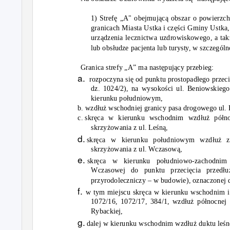
1) Strefę „A" obejmującą obszar o powierzch
granicach Miasta Ustka i części Gminy Ustka,
urządzenia lecznictwa uzdrowiskowego, a ta
lub obsłudze pacjenta lub turysty, w szczególno
Granica strefy „A” ma następujący przebieg:
a.
rozpoczyna się od punktu prostopadłego przeci
dz. 1024/2), na wysokości ul. Beniowskiego
kierunku południowym,
b. wzdłuż wschodniej granicy pasa drogowego ul.
c. skręca
w kierunku wschodnim wzdłuż półno
skrzyżowania z ul. Leśną,
d.
skręca w kierunku południowym wzdłuż za
skrzyżowania z ul. Wczasową,
e.
skręca w kierunku południowo-zachodnim
Wczasowej do punktu przecięcia przedłuż
przyrodoleczniczy – w budowie), oznaczonej d
f.
w tym miejscu skręca w kierunku wschodnim i 
1072/16, 1072/17, 384/1, wzdłuż północnej
Rybackiej,
g.
dalej w kierunku wschodnim wzdłuż duktu leśn