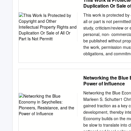
remain commercially viabl
Duplication Or Sale of
quickly shift our strategy
global pandemic, the beaut
This work is protected by 
destinations across the A
all or part is not permitt
together in addition to de
study, criticism/review or
challenging journey, requi
personal, non- commercial
who I must say embraced 
be published without pro
part of the Air Seychelles
the work, permission must 
the positive momentum. Des
obligations, and commitme
Seychelles team were reco
degree of Doctor of Philo
three prestigious accolad
small-scale qualitative stu
Airline – Business Class 
The Seychelles is conside
Networking the Blue 
year running.
this qualitative research, 
Power of Influence
obligations, and commitme
genders. Semi-structured 
Networking the Blue Econo
participants who consented
Marleen S. Schutter1 Chr
there are different types o
gained traction as a key c
certain common characteri
development, thereby int
gender characteristics co
Economy builds on the mo
The analysis revealed tha
be slow to translate into
colonial writers have wri