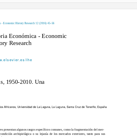
ca - Economic History Research 12 (2016) 45–56
toria Económica - Economic
ory Research
.elsevier.es/ihe
as, 1950-2010. Una
os Africanos, Universidad de La Laguna, La Laguna, Santa Cruz de Tenerife, Espa
na
res presentan algunos rasgos especíﬁcos comunes, como la fragmentación del mer-
condición archipielágica o su lejanía de los mercados exteriores, tanto para sus