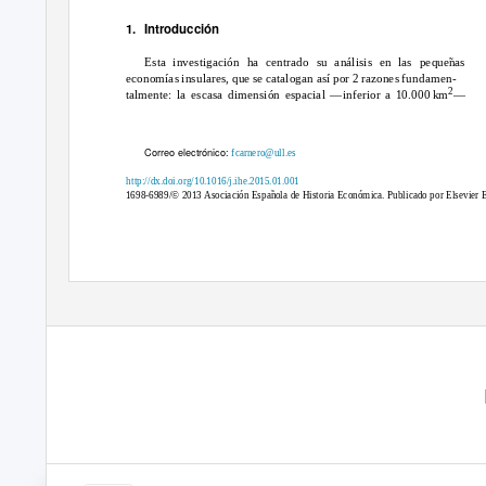
1. Introducción
Esta investigación ha centrado su análisis en las peque
˜
a
s
economías insulares, que se catalogan así por 2 razones fundamen-
2
talmente: la escasa dimensión espacial —inferior a 10.000
km
—
Correo electrónico:
fcarnero@ull.es
http://dx.doi.org/10.1016/j.ihe.2015.01.001
1698-6989/© 2013 Asociación Espa
˜
o
la de Historia Económica. Publicado por Elsevier 