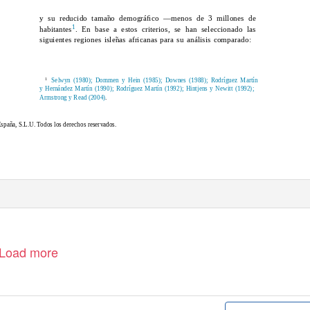
y su reducido tama
˜
o
d
emográﬁco —menos de 3 millones de
1
habitantes
. En base a estos criterios, se han seleccionado las
siguientes regiones isle
˜
a
s africanas para su análisis comparado:
Selwyn (1980); Dommen y Hein (1985); Downes (1988); Rodríguez Martín
1
y Hernández Martín (1990); Rodríguez Martín (1992); Hintjens y Newitt (1992);
Armstrong y Read (2004)
.
España, S.L.U. Todos los derechos reservados.
Load more