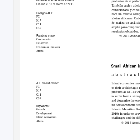
productos de exportac
On-line
el 18 de marzo de 2015
También suelen adole
condicionado y condic
Códigos JEL:
hace un estudio comp
F01
isle
˜
a
s africanas: Ca
N17
Se realiza un anális
O11
amplia para comprende
O57
resultados obtenidos.
Palabras clave:
© 2013 Asocia
Crecimiento
Desarrollo
Economías insulares
África
Small African 
a b s t r a c t
JEL classiﬁcation:
Island economies have
F01
to their archipelagic
N17
products as well as wh
O11
to suffer from a stro
O57
and determine the evo
the socioeconomic si
Keywords:
Islands, Mauritius, R
Growth
2010) in order to pro
Development
Island economies
challenges and the dif
Africa
© 2013 Asoci