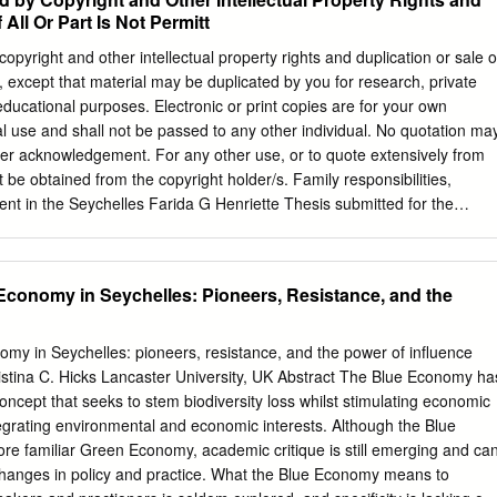
e, following the closure of borders across our network, we had to
 All Or Part Is Not Permitt
 to focus on operating cargo, repatriation and charter flights. Amidst the
iful colours of the Air Seychelles livery were spotted at more than 30
copyright and other intellectual property rights and duplication or sale o
sian, European and African continents connecting stranded families
ed, except that material may be duplicated by you for research, private
livering essential COVID-19 medical supplies. This incredible yet
 educational purposes. Electronic or print copies are for your own
ring intense planning, really tested the capacity of our assets and team
 use and shall not be passed to any other individual. No quotation ma
all obstacles with great determination. Today I am beyond proud to be
per acknowledgement. For any other use, or to quote extensively from
 family to which I salute and extend my gratitude for always keeping up
be obtained from the copyright holder/s. Family responsibilities,
pite the unprecedented event, the tireless efforts of the entire Air
nt in the Seychelles Farida G Henriette Thesis submitted for the
gnised at the 2020 World Travel Awards where the airline collected
sophy in Sociology June 2018 Keele University Abstract Drawing on a
es including ‘Indian Ocean’s Leading Airline’, ‘Indian Ocean’s Leading
dy, this thesis examines family relations in post- colonial Seychelles.
2020’ as well as ‘Indian Ocean’s Leading Cabin Crew 2020’ for the fifth
red a post-colonial society because it used to be a colony. The aim of
Economy in Seychelles: Pioneers, Resistance, and the
using an interpretive epistemology, is to explore family responsibilities,
nt in the Seychelles, and how this varies for different generations and
interviews and vignettes were used to gather data from forty
my in Seychelles: pioneers, resistance, and the power of influence
 to take part in the research. The analysis of the data revealed that
istina C. Hicks Lancaster University, UK Abstract The Blue Economy ha
f family structures and they are in flux. Post-colonial societies have
oncept that seeks to stem biodiversity loss whilst stimulating economic
stics and the analysis of the data revealed that the racial, power and
egrating environmental and economic interests. Although the Blue
mmon to such societies can be found in the Seychellois Creole family.
re familiar Green Economy, academic critique is still emerging and ca
t gender is more important than the other characteristics which post-
 changes in policy and practice. What the Blue Economy means to
tten about and that several family practices are considered as gendered