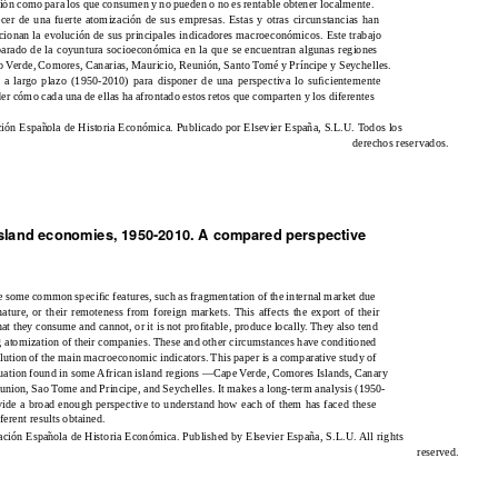
ión como para los que consumen y no pueden o no es rentable obtener localmente.
cer de una fuerte atomización de sus empresas. Estas y otras circunstancias han
ionan la evolución de sus principales indicadores macroeconómicos. Este trabajo
arado de la coyuntura socioeconómica en la que se encuentran algunas regiones
bo Verde, Comores, Canarias, Mauricio, Reunión, Santo Tomé y Príncipe y Seychelles.
is a largo plazo (1950-2010) para disponer de una perspectiva lo suﬁcientemente
r cómo cada una de ellas ha afrontado estos retos que comparten y los diferentes
ción Espa
˜
o
la de Historia Económica. Publicado por Elsevier España, S.L.U. Todos los
derechos reservados.
island economies, 1950-2010. A compared perspective
 some common speciﬁc features, such as fragmentation of the internal market due
 nature, or their remoteness from foreign markets. This affects the export of their
at they consume and cannot, or it is not proﬁtable, produce locally. They also tend
ng atomization of their companies. These and other circumstances have conditioned
lution of the main macroeconomic indicators. This paper is a comparative study of
tuation found in some African island regions —Cape Verde, Comores Islands, Canary
eunion, Sao Tome and Principe, and Seychelles. It makes a long-term analysis (1950-
vide a broad enough perspective to understand how each of them has faced these
ferent results obtained.
ación Espa
˜
o
la de Historia Económica. Published by Elsevier España, S.L.U. All rights
reserved.