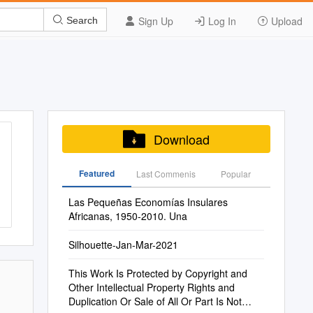
Sign Up
Log In
Upload
Search
Download
Featured
Last Commenis
Popular
Las Pequeñas Economías Insulares
Africanas, 1950-2010. Una
Silhouette-Jan-Mar-2021
This Work Is Protected by Copyright and
Other Intellectual Property Rights and
Duplication Or Sale of All Or Part Is Not