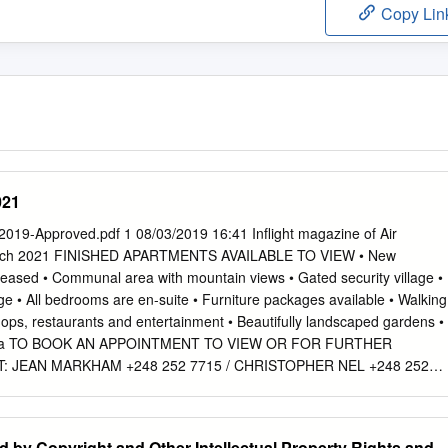
Copy Lin
021
019-Approved.pdf 1 08/03/2019 16:41 Inﬂight magazine of Air
March 2021 FINISHED APARTMENTS AVAILABLE TO VIEW • New
eased • Communal area with mountain views • Gated security village •
e • All bedrooms are en-suite • Furniture packages available • Walking
ops, restaurants and entertainment • Beautifully landscaped gardens •
rina TO BOOK AN APPOINTMENT TO VIEW OR FOR FURTHER
 JEAN MARKHAM +248 252 7715 / CHRISTOPHER NEL +248 252
 to Friday 08:30 to 17:00 and Saturdays 09:00 to 12:00 [ CEO’S
Welcome aboard! In 2020 following the sudden drop in travel deman
ic, flying for a time was at a standstill. For a regional carrier to
d by Copyright and Other Intellectual Property Rights and