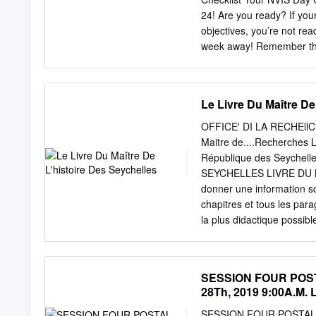
Regional and internationa
24! Are you ready? If your
.....................................
objectives, you’re not rea
week away! Remember the
period of time so there a
reports, all for the purp
return to the Section Em
Le Livre Du Maître De
Journal for the statement
try them out for performan
OFFICE' DI LA RECHEllC
achieve. In fact, unless y
Maitre de....Recherches Le
up high, that’s probably w
République des Seychelle
lower. Being an ARES eve
SEYCHELLES LIVRE DU MA
which means not only maki
donner une information sc
contacts. Working on beh
chapitres et tous les par
and nets.
la plus didactique possibl
les ouvrages, ou articles,
Bibliothèque Nationale s
que ce travail historique s
SESSION FOUR POS
date, les statistiques ne
28Th, 2019 9:00A.M. 
sporadique. Si le professe
l'actualité, il pourra lire 
SESSION FOUR POSTAL 