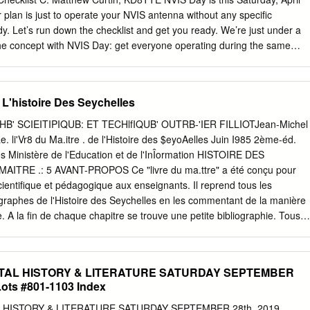
l context
 plan is just to operate your NVIS antenna without any specific
........................................................................... 10 3.1 Global and
dy. Let’s run down the checklist and get you ready. We’re just under a
 concept with NVIS Day: get everyone operating during the same
re other participating stations with whom you can exchange signal
ose of understanding how different antennas and configurations work. We
ergency Coordinator column from the March issue of the Ohio Section
 L'histoire Des Seychelles
 of goals. • Goal 1: Construct a working NVIS antenna (or several) and
ce. Near-Vertical Incidence Skywave (NVIS) propagation isn’t difficult t
HB' SCIEITIPIQUB: ET TECHlfIQUB' OUTRB-'IER FILLIOTJean-Michel
ou’ve specifically built your station for DX or otherwise have the antenna
. li'Vr8 du Ma.itre . de l'Histoire des $eyoAelles Juin I985 2ème-éd.
hat you’re using most of the time, at least at frequencies of 5 MHz and
s Ministère de l'Education et de l'InÎormation HISTOIRE DES
nt, NVIS Day is about operating for emergency and public service,
ITRE .: 5 AVANT-PROPOS Ce "livre du ma.ttre" a été conçu pour
ng random contacts, but establishing the ability to make specific
ientifique et pédagogique aux enseignants. Il reprend tous les
alf of an agency means you need to communicate with specific stations
agraphes de l'Histoire des Seychelles en les commentant de la manière
e. A la fin de chaque chapitre se trouve une petite bibliographie. Tous
 ou archives cités se trouvent à nos Archives Nationales ou à notre
ous leur forme originelle ou sous forme de photocopie. On remarquera
'arr~te en 1979. Il n'est pas possible d'aller au delà, car depuis cette
TAL HISTORY & LITERATURE SATURDAY SEPTEMBER
 sont pas ~arues et la documentation générale n'est encore que
Lots #801-1103 Index
ur veut cependant parler de cette histoire qui est à la lisière de
avec intér~t: - Seychelles - figures, 1980 edition, 1980. - National
HISTORY & LITERATURE SATURDAY SEPTEMBER 28th, 2019