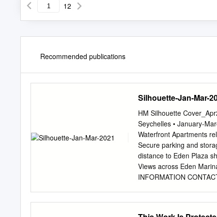
12
Recommended publications
Silhouette-Jan-Mar-2
HM Silhouette Cover_Apr2
Seychelles • January-
Waterfront Apartments rel
Secure parking and storag
distance to Eden Plaza sh
Views across Eden Ma
INFORMATION CONTACT:
7575 Office hours Monday
WELCOME ] Dear Guests, 
due to the COVID-19 pandem
This Work Is Protecte