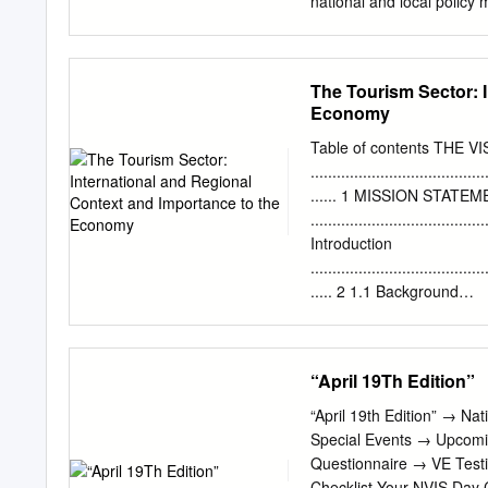
national and local policy 
practices.
how the triple bottom line
be attained. This article 
Blue Economy – the Republ
The Tourism Sector: 
in Seychelles perceive th
Economy
stands to gain or lose fro
its remote location in the 
Table of contents THE V
the Blue Economy: it prese
........................................
interviews and Q-methodol
...... 1 MISSION STATE
country. Policymakers and p
........................................
pragmatic and accepting; o
Introduction
those tasked with enactin
........................................
international discourse a
..... 2 1.1 Background
resistance.
.......................................
The Tourism Master Plan
......................................
“April 19Th Edition”
........................................
Part I - The tourism sect
“April 19th Edition” → 
Part I - The tourism sect
Special Events → Upcom
........................... 4 2
Questionnaire → VE Testi
........................................
Checklist Your NVIS Day C