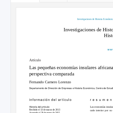
Investigaciones de Historia Económi
Investigaciones de His
Hist
www
Artículo
Las peque
˜
a
s economías insulares african
perspectiva comparada
Fernando Carnero Lorenzo
Departamento de Dirección de Empresas e Historia Económica, Centro de Estudi
r e s u m e n
información del artículo
Historia del artículo:
Las economías insula
Recibido el 13 de marzo de 2013
cado interior por su 
Aceptado el 29 de enero de 2015