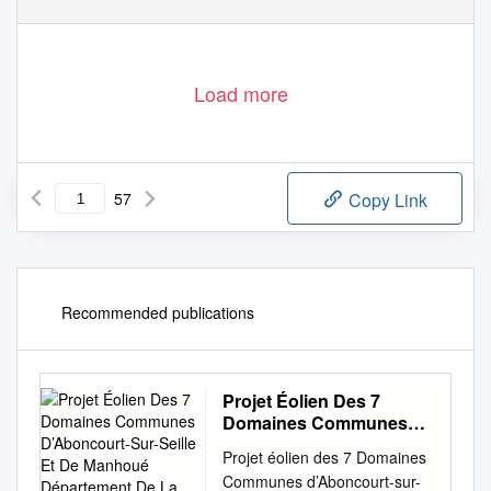
Load more
57
Copy Link
Recommended publications
Projet Éolien Des 7
Domaines Communes
D’Aboncourt-Sur-Seille
Projet éolien des 7 Domaines
Et De Manhoué
Communes d’Aboncourt-sur-
Département De La