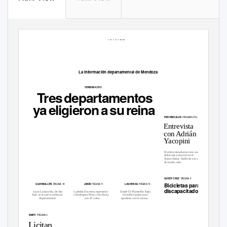
13 AÑOS
DE ENERO DE 2019
EDICIÓN NÚMERO
VIERNES 25
660
La información departamental de Mendoza
Mendovoz.com
VENDIMIA 2019
Tre
s
d
epartamentos
y
a
e
ligiero
n
a
s
u
r
eina
PÁGINAS 20 y 21
PROVINCIALES
Entrevista
con Adrián
Yacopini
El piloto mendocino tuvo una
destacada actuación en el
último Dakar. Habló de eso y
de mucho más.
PÁGINA 6
GODOY CRUZ
Bicicletas para
PÁGINA 10
PÁGINA 11
PÁGINA 13
GUAYMALLÉN
JUNÍN
LAS HERAS
discapacitados
Lucía Lamacchia, de San
Ludmila Dacrema representó
Desde El Plumerillo llegó
José, es la nueva soberana
a Rodríguez Peña y fue electa
Griselda Gualpa para
departamental.
con 47 votos.
quedarse con la corona.
PÁGINA 3
MAIPÚ
Licitan