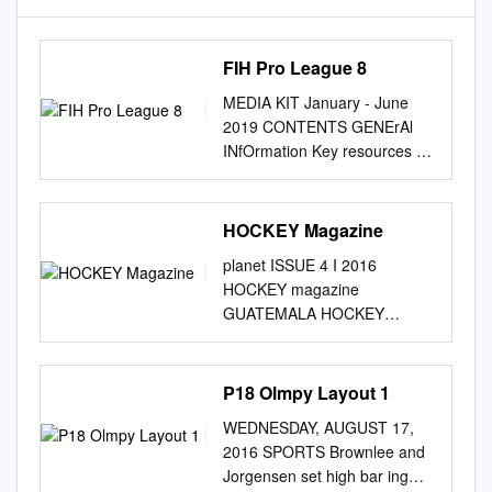
FIH Pro League 8
MEDIA KIT January - June
2019 CONTENTS GENErAl
INfOrmation Key resources &
contacts 3 PErSONAl
statements: FIH PresIdent dr
narInder dHruv Batra & FIH
HOCKEY Magazine
ceo tHIerry WeIl 5 all aBout
planet ISSUE 4 I 2016
tHe FIH Pro league 8 FIH Pro
HOCKEY magazine
league PrevIeW 18
GUATEMALA HOCKEY
COMPETITION comPetItIon
LONDON’S CHAMPIONS
Format 21 matcH scHedule,
TROPHIES BREAKING THE
venues & tIcKet sales 23
EAST/WEST DIVIDE ISSUE 4
P18 Olmpy Layout 1
TEAMS – WOMEN: argentIna,
2016 20 56 INTERVIEW:
australIa, BelgIum, cHIna,
WEDNESDAY, AUGUST 17,
TWENDE: 74 ABOUT
germany, great BrItaIn,
2016 SPORTS Brownlee and
PASSION CHANGING LIVES
netHerlands, neW Zealand,
Jorgensen set high bar ing
2016 AWARDS It has been
USA 24 TEAMS – MEN: