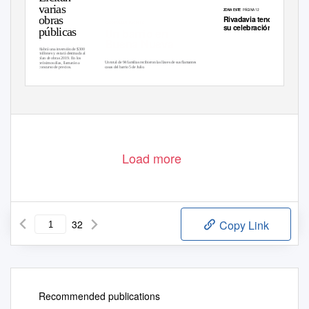
varias
PÁGINA 12
ZONA ESTE
obras
Rivadavia tendrá
GUAYMALLÉN
PÁGINA 9
su celebración
públicas
Un barrio en
Buena Nueva
Habrá una inversión de $300
millones y estará destinada al
plan de obras 2019. En los
próximos días, llamarán a
Un total de 94 familias recibieron las llaves de sus flamantes
concurso de precios.
casas del barrio 5 de Julio.
Load more
32
Copy Link
Recommended publications