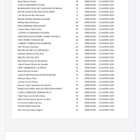
Rafael Moreira Prado
68
APROVADO
CLASSIFICADO
FLAVIA THEODORO CESAR
50
APROVADO
CLASSIFICADO
BERNNARDO DIAS DE CARVALHO DUNHAM
78
APROVADO
CLASSIFICADO
RENAN SANTOS DE JESUS OLIVIEIRA
72
APROVADO
CLASSIFICADO
Caio Pereira da Silva Kocourek
72
APROVADO
CLASSIFICADO
Rômulo Machado Manhães Fernandes
72
APROVADO
CLASSIFICADO
William Barja Bitencourt
68
APROVADO
CLASSIFICADO
INES MOREIRA FERNANDES
66
APROVADO
CLASSIFICADO
Gustavo Meyer Muniz Silva
66
APROVADO
CLASSIFICADO
GUSTAVO GUIMARAES DUARTE
64
APROVADO
CLASSIFICADO
JONATHAN ALEXANDRO GOMES DA SILVA
64
APROVADO
CLASSIFICADO
JOÃO PEDRO VIEIRA RUBI
64
APROVADO
CLASSIFICADO
GABRIEL TORRES DIAS BARBOSA
62
APROVADO
CLASSIFICADO
Enzo Ferreira Frontelmo
62
APROVADO
CLASSIFICADO
MICHEL DE MELO GUIMARAES
60
APROVADO
CLASSIFICADO
Jonathan Gabriel da Silva Reis
60
APROVADO
CLASSIFICADO
MIGUEL MACIEL PAZ
60
APROVADO
CLASSIFICADO
Ana Beatriz Soares do Nascimento
56
APROVADO
CLASSIFICADO
Gabriel Pontes Oliveira de Azeredo
50
APROVADO
CLASSIFICADO
JADE AMORIM DE LACERDA
50
APROVADO
CLASSIFICADO
Rafael Oliveira da Silva
50
APROVADO
CLASSIFICADO
GILSON BATISTA MACHADO MARTINS
76
APROVADO
CLASSIFICADO
Henrique Moura Porto
72
APROVADO
CLASSIFICADO
Giovana Lira de França
72
APROVADO
CLASSIFICADO
Antonio Carlos Nascimento de Oliveira
70
APROVADO
CLASSIFICADO
MARIA EDUARDA MAGALHÃES FERNANDES
60
APROVADO
CLASSIFICADO
LAYRA CHRISTINA PEREIRA DO O`
60
APROVADO
CLASSIFICADO
Felipe Kaue Lira da Silva Souza
58
APROVADO
CLASSIFICADO
Jhulia do Nascimento Tenorio da Silva
58
APROVADO
CLASSIFICADO
Ivy victoria cordeiro da cruz
54
APROVADO
CLASSIFICADO
ESTER FORTES MAYER
52
APROVADO
CLASSIFICADO
João Vitor dos Santos Pegorá
50
APROVADO
CLASSIFICADO
Marcos Antonio Pinheiro de Queiroz
50
APROVADO
CLASSIFICADO
Kaiky Batista de Andrade Pereira
88
APROVADO
CLASSIFICADO
Raquel Santos de Oliveira
88
APROVADO
CLASSIFICADO