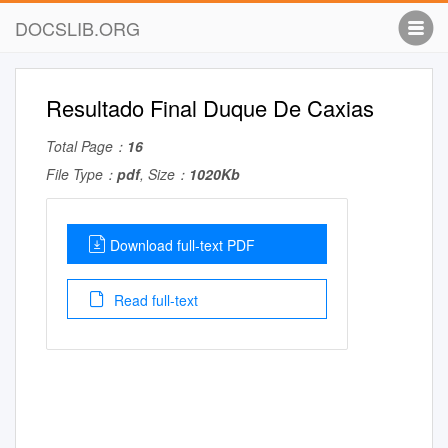
DOCSLIB.ORG
Resultado Final Duque De Caxias
Total Page：
16
File Type：
pdf
, Size：
1020Kb
Download full-text PDF
Read full-text