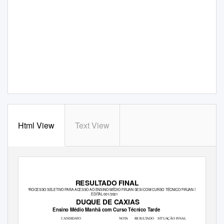
Html View
Text View
RESULTADO FINAL
PROCESSO SELETIVO PARA ACESSO AO ENSINO MÉDIO FIRJAN SESI COM CURSO TÉCNICO FIRJAN SENAI
EDITAL 001/2021
DUQUE DE CAXIAS
Ensino Médio Manhã com Curso Técnico Tarde
CANDIDATO
NOTA
RESULTADO SITUAÇÃO
FINAL