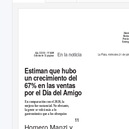
Distr
Beris
Precio
Entreg
En la noticia
Año XXVII • Nº 8889
La Plata, miércoles 21 de jul
Edición de 32 páginas
Estiman que hubo
un crecimiento del
67% en las ventas
por el
Día del Amigo
En comparación con el 2020, la
mejora fue sustancial. No obstante,
la gente se volcó más a lo
gastronómico que a los obsequios
11
-
P
.
ÁG
Homero Manzi y