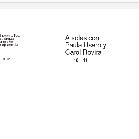
A solas con
ibución en La Plata,
so y Ensenada.
Paula Usero y
 de tapa: $50
a bajo puerta: $50
Carol Rovira
io de 2021
11
10
-
P
.
Y
ESPECT
ÁGS