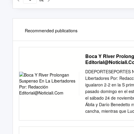
Recommended publications
Boca Y River Prolon
Editorial@Noticiali.
DDEPORTESEPORTES NOVI
Libertadores Por: Redac
igualaron 2-2 en la S prim
pasado domingo en el esta
el sábado 24 de noviemb
Ábila y Darío Benedetto m
cancha, mientras que Luca
“millonarios”. En el prime
para River fue muy efectiv
Gonzalo Mar- (Foto: EFE) 