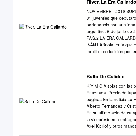
River, La Era Gallard
inicial de River Plate en
Buenos Aires. rada del po
NOVIEMBRE - 2019 SUPLEM
balón le quedó a Ramón Á
31 juveniles que debutaro
Tevez dejó solo a Be- el 
pertenencia con una idea
ventaja a Boca. nedetto f
argentino. 6 de junio de 
desvió el portero Franco 
PAG.2 LA ERA GALLARDO 
espectacular de Armani p
IVÁN LABriola tenía que 
Ábila pa- valor del juego co
familia. na decisión post
venció a Tigres (0 a 0 en
y México y 3 a 0 en casa)
que le llegaban. le ganó l
Salto De Calidad
proyecto que lo sedujo, p
que definieron el buen m
K Y M C A solas con las p
la presente del que hoy di
Ensenada. Precio de tapa
Detalles que, de haberse
páginas En la noticia L
manera, nunca hubieran 
Alberto Fernández y Cris
Gallardo con la entidad E
En su último acto de camp
la vicepresidenta entrega
Axel Kicillof y otros man
postergado estas obras El