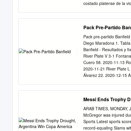
FEDERAL A de Gaby Menta
costado platense de la vic
Wembley para liquidar y e
ciudad -PÁGS. 2 A 4 EL C
2021 AYER, CUANDO ASOM
las Mujeres en la Ciencia
Pehuajó Al cierre de est
extenderá la doble 2021 
Pack Pre-Partido Ban
buscaba in- 19 horas de a
rayo quebró la festejó Ri
kilómetro 412 de una cami
nueva Olmos estuvo casi
Pack pre-partido Banfie
SPECTÁCULOS -PÁG. 8 
Diego Maradona 1. Tabla
15 DE NOVIEMBRE DE 2020
Banfield - Resultados y f
24 educativo de 4 años” B
River Plate V 3-1 Fontan
la Nación Despliegan fue
Cuero 58. 2020-11-13 Ros
denuncia de supuesta amen
2020-11-21 River Plate L
Ministerio de Seguridad in
Álvarez 22. 2020-12-15 
La Plata L 2-1 Fontana 2
Asenjo 87. 2021-01-05 Ta
Lorenzo L - 3. Último par
Messi Ends Trophy D
05 Talleres de Córdoba - 
Altamirano A. 4 R. Arciero
ARAB TIMES, MONDAY, JULY
Sosa F. 18 21 M. 22 J. Ál
McGregor was injured duri
Payero 24 L. Gómez 80' 6
Sports Latest sports score
0 (4.) F.
record-equaling Slams wi