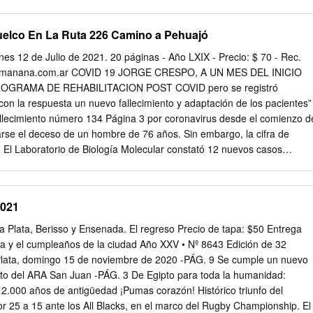
es necesarioa reducirla la carga clase tributaria que recae sobre media
sionales -PÁGS. 4 Y 5 independientes y los comercios, y aumentar en
uelco En La Ruta 226 Camino a Pehuajó
grandes empresas La Provincia invertirá -PÁG. 2 $5.300 millones en
 ciudad sin -PÁG. 4 semáforos y con Más de 2 millones de argentinos
nes 12 de Julio de 2021. 20 páginas - Año LXIX - Precio: $ 70 - Rec.
o Desde las primeras horas de por el turismo este martes hubo
olamanana.com.ar COVID 19 JORGE CRESPO, A UN MES DEL INICIO
 7 y 520, en boulevard 84 y diagonal 73, y en 1 y 72, por el mal
 PROGRAMA DE REHABILITACION POST COVID pero se registró
ncionamiento de los semáforos. amigo de San Martín Además, en 10 y
on la respuesta un nuevo fallecimiento y adaptación de los pacientes”
emados sueltos Tras conmemorarse el 171° aniversario de su
fallecimiento número 134 Página 3 por coronavirus desde el comienzo d
l general José de San Martín sigue dando que hablar y lo hará por
arse el deceso de un hombre de 76 años. Sin embargo, la cifra de
a. El Laboratorio de Biología Molecular constató 12 nuevos casos
5 muestras y el Centro de Testeo Rápido desechó el único hi- sopado
de positividad fue del 21%. En tanto, fueron 24 los pacientes que
 luego de superar la enfermedad y por ello el número de contagiados
2021
 214. HONORABLE CONCEJO DELIBERANTE HOY 12.30 HORAS La
 la última antes de que se sepa quiénes serán candidatos a las banca
a Plata, Berisso y Ensenada. El regreso Precio de tapa: $50 Entrega
NDO ASOMABA LA NOCHE Página 4 Violento choque y vuelco
ria y el cumpleaños de la ciudad Año XXV • Nº 8643 Edición de 32
USTRIAL Ofrecerán un nuevo en la ruta 226 camino a Pehuajó
 Plata, domingo 15 de noviembre de 2020 -PÁG. 9 Se cumple un nuevo
fue localizado recién dos horas después. Había permanecido a unos
nto del ARA San Juan -PÁG. 3 De Egipto para toda la humanidad:
digital accidente posiblemente en estado de shock. Fue llevado al
2.000 años de antigüedad ¡Pumas corazón! Histórico triunfo del
e gravedad. Página 2 FUTBOL – 12ª FECHA de la mano DEL TORNEO
r 25 a 15 ante los All Blacks, en el marco del Rugby Championship. El