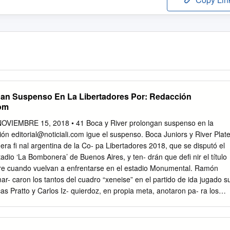
gan Suspenso En La Libertadores Por: Redacción
Com
EMBRE 15, 2018 • 41 Boca y River prolongan suspenso en la
ción
editorial@noticiali.com
igue el suspenso. Boca Juniors y River Plat
era fi nal argentina de la Co- pa Libertadores 2018, que se disputó el
dio ‘La Bombonera’ de Buenos Aires, y ten- drán que defi nir el título
re cuando vuelvan a enfrentarse en el estadio Monumental. Ramón
ar- caron los tantos del cuadro “xeneise” en el partido de ida jugado s
s Pratto y Carlos Iz- quierdoz, en propia meta, anotaron pa- ra los
r tiempo, el planteamien- to táctico de Marcelo Gallardo y Matías Bisca
o por- que por las bandas la visita conseguía vulnerar la defensa local
tínez con un tiro libre provocó una esti- Lucas Pratto marcó el tanto