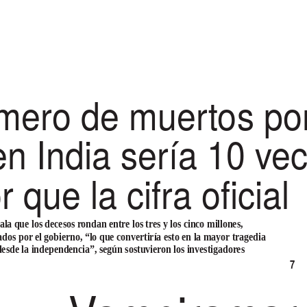
mero de muertos po
en India sería 10 ve
 que la cifra oficial
ala que los decesos rondan entre los tres y los cinco millones,
rados por el gobierno, “lo que convertiría esto en la mayor tragedia
esde la independencia”, según sostuvieron los investigadores
7
-
P
.
ÁG