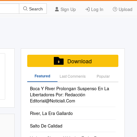
Sign Up
Log In
Upload
Search
Download
Featured
Last Commenis
Popular
Boca Y River Prolongan Suspenso En La
Libertadores Por: Redacción
Editorial@Noticiali.Com
River, La Era Gallardo
Salto De Calidad