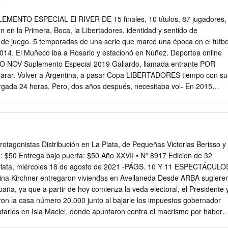
o
 la primera ﬁ nal entre equipos argentinos jugada en ‘La Bombonera’ de
rtero Agustín Rossi sobre su ángulo superior izquierdo para desviar
ENTO ESPECIAL El RIVER DE 15 finales, 10 títulos, 87 jugadores,
bila que sacó ángulo superior izquierdo de Armani triunfo cuando
n en la Primera, Boca, la Libertadores, identidad y sentido de
balón al tiro de esquina. un furibundo disparo de derecha que y dejar e
 de juego. 5 temporadas de una serie que marcó una época en el fútbo
rente a la portería, pero una Justamente de ese córner llegó un gol-
2014. El Muñeco iba a Rosario y estacionó en Núñez. Deportea online
Armani pero En el complemento, River apeló al intervención
NOV Suplemento Especial 2019 Gallardo, llamada entrante POR
e de cabeza de Lucas Martínez Quarta cuyo rebote capturó el propio
parar. Volver a Argentina, a pasar Copa LIBERTADORES tiempo con su
lectivo para llegar al selló el 2-2 fi nal.
ergada 24 horas, Pero, dos años después, necesitaba vol- En 2015
 54 kilómetros, poco más de 60 ver al ruedo. Sintió que tenía que elegir
. En 2018 U minutos de viaje en auto por aceptar alguna de las ofertas
a final a Boca (2 a 2 en la la Ruta Nacional 9 y un café con amigos. El
or su idea y ida y 3 a 1 en Madrid). En 2019, ante Esos son los detalles
etodología de trabajo basado en la im- Flamengo en Lima, se le escap
rotagonistas Distribución en La Plata, de Pequeñas Victorias Berisso y
sfruta todo River. portancia de las divisiones juveniles, fue tercera.
: $50 Entrega bajo puerta: $50 Año XXVII • Nº 8917 Edición de 32
 modificado de el de Newell’s Old Boys, que buscaba un alguna mínim
a Plata, miércoles 18 de agosto de 2021 -PÁGS. 10 Y 11 ESPECTÁCULO
reemplazante para Alfredo Berti. copa SudaMericaNA unido a Marcelo
tina Kirchner entregaron viviendas en Avellaneda Desde ARBA sugiere
l Muñeco aceptó reunirse el miérco- millonaria.
aña, ya que a partir de hoy comienza la veda electoral, el Presidente 
ron la casa número 20.000 junto al bajarle los impuestos gobernador
datarios en Isla Maciel, donde apuntaron contra el macrismo por haber
 director ejecutivo de la Agencia de Recaudación Buenos Aires,