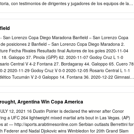
 Un tiempo Página 5 EUROCOPA le alcanzó a Olimpo Italia silenció
toria, con testimonios de dirigentes y jugadores de los equipos de la
s el Nuevo Rey el pleito Página 9 PAGINA 2 - Lunes 12 de Julio de
LÁSICO -PÁG. 7 Por su trabajo contra la Covid-19, ganó el premio “Po
ABA LA NOCHE Violento choque y vuelco en la ruta 226 camino a
” SinEl Gobierno despidos prorrogará su prohibición y también hasta
a edición aproximadamente a las y por motivos que hasta todavía se
indemnización -PÁG. 13 -PÁG. 6 Con lo justo LOS 90 y necesario, El
field
yer, a la al- ahora se desconocen, a tensamente al conduc- tura del
ver formalidad en la TV para Horror: una mujer de darle inicio a una
oneta Fiat Toro tor de uno de los vehí- la Ruta Nacional 226.
 dos forma de producir semanas secuestrada -PÁG. 12 E
ld - San Lorenzo Copa Diego Maradona Banfield – San Lorenzo Copa
E L CLÁSICO -PÁG. 13 TRAMA URBANA K Y 2 LA PLATA, DOMINGO
 de posiciones 2 Banfield – San Lorenzo Copa Diego Maradona 2.
 M C El Presupuesto 2021 pone fin al desfinanciamiento Hoy x Hoy
ixture Fecha Rivales Resultado final Autores de los goles 2020-11-04
reves con toda la información Nicolás Trotta, ministro de Educación d
a 18. Galoppo 37. Pinola (GPP) 62. 2020-11-07 Godoy Cruz L 1-0
rzas federales Provincia: se prevé para 2021 un aumento del por una
ario Central V 4-2 Fontana 27. Bordagaray 44. Galoppo 65. Cuero 78
aza terrorista 43% de las transferencias por coparticipación El
 0-2 2020-11-29 Godoy Cruz V 0-0 2020-12-05 Rosario Central L 1-1
ició
Atlético Tucumán V 2-0 Galoppo 14. Fontana 36. 2020-12-22 Gimnasia
. Dátolo (P) 90+8. 2020-12-29 Colón Santa Fe V 2-1 Galoppo 60.
lleres de Córdoba V 2-3 Galoppo 26. Álvarez (P) 88. 2021-01-11 San
tido - Banfield Liga Profesional Argentina Jornada 10 Fecha: 2021-01-
rought, Argentina Win Copa America
Banfield 3-2 (2-1) Formación Titular Banco de suplentes 9 27 F.
 Fontana 5 N. Linares 80' 10 J. Dátolo 11 A. Urzi 63' 86' 7 17 19 A.
 12, 2021 16 Dustin Poirier is declared the winner after Conor
varez 86' Bordagaray G. M. Cuero 23 J. Gutiérrez 80' 63' Galoppo
ng a UFC 264 lightweight mixed martial arts bout in Las Vegas. (AP)
8' 25 A. Cabrera 29 L. Pons 80' 30 31 M. Asenjo J. Rodríguez Goles 1
s at — http://sports.arabtimesonline.com Serbian outlasts Berrettini for
th Federer and Nadal Djokovic wins Wimbledon for 20th Grand Slam