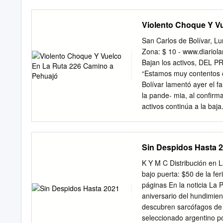
Cristian Girard, dijo que 
la clase media, los profe
Violento Choque Y V
cambio lo que pagan las 
obras para la ruta 6 Una
San Carlos de Bolívar, Lu
apostaron cables colgand
Zona: $ 10 - www.diari
complicaciones -PÁG. 9 en
Bajan los activos, DEL
Tomás Guido el mejor fu
“Estamos muy contentos c
39 aparecieron cables qu
Bolívar lamentó ayer el 
fallecimiento, -PÁG. 12 e
la pande- mia, al confirm
mucho tiempo más -PÁG.
activos continúa a la baj
positivos tras analizar 5
que se realizó. El índice 
recibieron el alta médica
Sin Despidos Hasta 
actuales descendió a
Séptima sesión puede ser
K Y M C Distribución en L
en las PASO AYER, CUA
bajo puerta: $50 de la fe
CÁMARA COMERCIAL E IND
páginas En la noticia La
Uno de los involucrados 
aniversario del hundimie
400 metros del Workshop 
descubren sarcófagos de 
hospital sin lesiones d
seleccionado argentino po