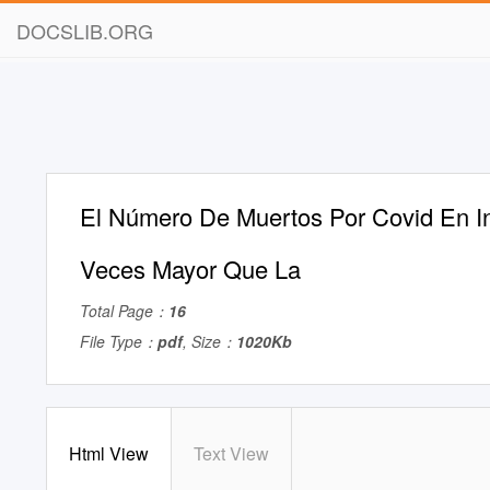
DOCSLIB.ORG
El Número De Muertos Por Covid En In
Veces Mayor Que La
Total Page：
16
File Type：
pdf
, Size：
1020Kb
Html View
Text View