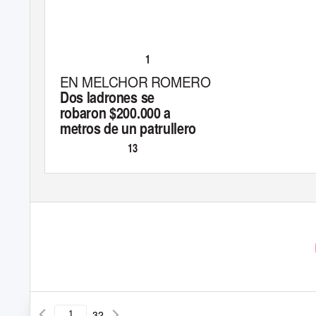
1
-
P
.
EL CLÁSICO
ÁG
EN MELCHOR ROMERO
Dos ladrones se
robaron $200.000 a
metros de un patrullero
13
-
P
TRAMA URBANA
ÁG
32