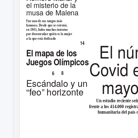
el misterio de la
musa de
Malena
Fue uno de sus tangos más
famosos. Desde que se estrenó,
en 1941, hubo muchos intentos
por desentrañar quién es la mujer
a la que está dedicado
El nú
14
-
P
.
ÁG
El mapa de los
Juegos Olímpicos
Covid 
8
6
-
P
.
A
EL CLÁSICO
ÁGS
mayor
Escándalo y un
“feo” horizonte
Un estudio reciente señ
frente a los 414.000 regist
humanitaria del país d