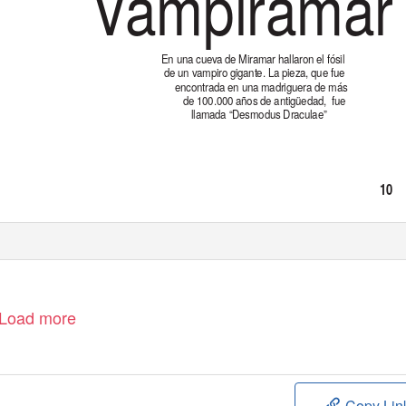
Vampiramar
En una cueva de Miramar hallaron el fósil
de un vampiro gigante. La pieza, que fue
encontrada en una madriguera de más
de 100.000 años de antigüedad,
fue
llamada “Desmodus Draculae”
10
-
P
.
ÁG
Load more
Copy Lin