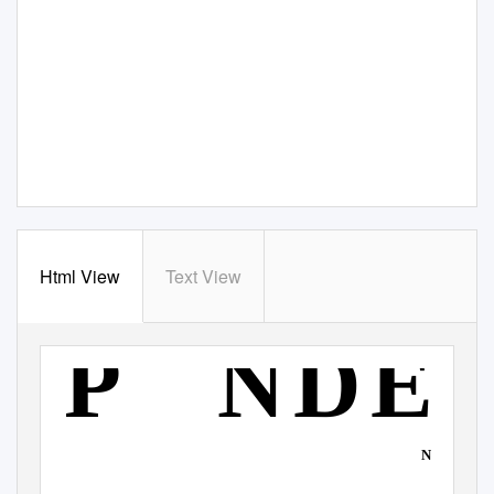
Html View
Text View
P
N
DE
Nr. 08