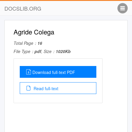
DOCSLIB.ORG
Agride Colega
Total Page：
16
File Type：
pdf
, Size：
1020Kb
Download full-text PDF
Read full-text