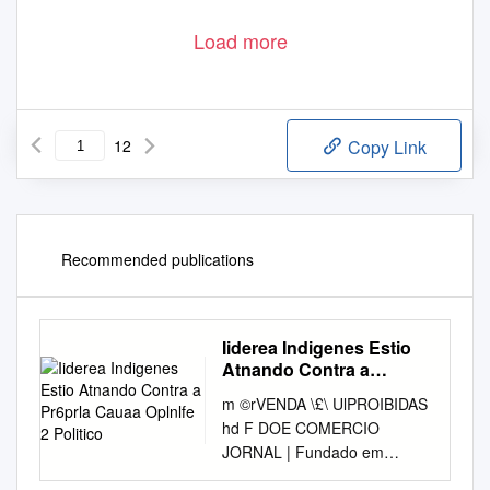
Load more
12
Copy Link
Recommended publications
Iiderea Indigenes Estio
Atnando Contra a
Pr6prla Cauaa Oplnlfe 2
m ©rVENDA \£\ UlPROIBIDAS
Politico
hd F DOE COMERCIO
JORNAL | Fundado em
02/01/1904 Ano LXXXIV