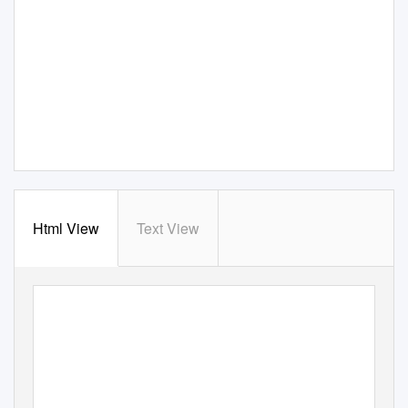
Html View
Text View