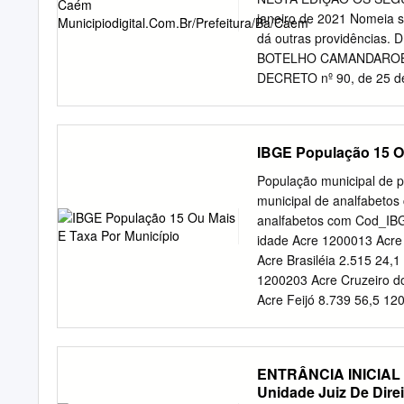
MUNICIPAL DE GUAJERU-BA,
janeiro de 2021 Nomeia 
13.284.658/0001-14 com 
dá outras providências. 
Bahia, CEP: 46.205-000, n
BOTELHO CAMANDAROBA GU
Cangussu, brasileiro,
DECRETO nº 90, de 25 d
NASCIMENTO para o cargo
janeiro de 2021 Nomeia 
e dá outras providências
IBGE População 15 O
TICIANA FREITAS GOMES p
94, de 25 de janeiro d
População municipal de p
cargo que específica e d
municipal de analfabeto
Nomeia servidor MARLET
analfabetos com Cod_IBG
providências. DECRETO n
idade Acre 1200013 Acre 
DOS SANTOS CARVALHO pa
Acre Brasiléia 2.515 24,
97, de 25 de janeiro de
1200203 Acre Cruzeiro do
de Educação – CME e dá 
Acre Feijó 8.739 56,5 1
Nomeia servidor GILDÁSI
1200344 Acre Manoel Urb
providências.
1200385 Acre Plácido de
Porto Walter 1.429 52,3 
ENTRÂNCIA INICIA
2.196 50,7 1200435 Acre
Unidade Juiz De Dire
32,2 1200450 Acre Senad