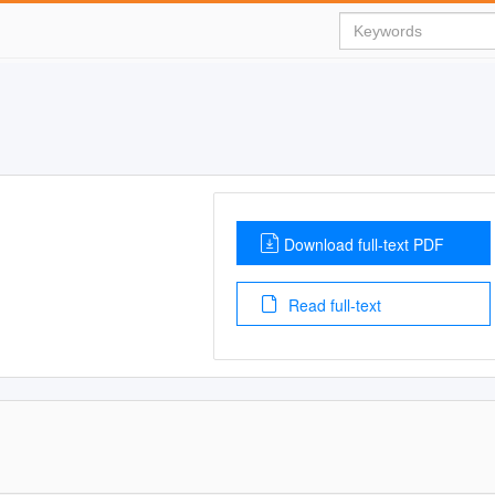
Download full-text PDF
Read full-text