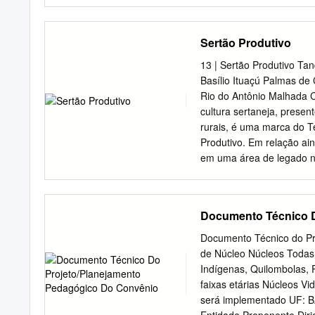
Confirmados laboratoria
imunológico 3073 0,14 Co
clínico epidemiológico 6
Sertão Produtivo
dos municípios* 2091 0,
193784 8,52 Total 227562
13 | Sertão Produtivo T
permanece sendo acompan
Basílio Ituaçú Palmas d
Ve/ Divep e GAL/Lacen, d
Rio do Antônio Malhada C
casos confirmados por Co
cultura sertaneja, prese
observa-se que da 14ª S
rurais, é uma marca do Te
aumento do número de ca
Produtivo. Em relação ai
262.043,75% de casos nes
em uma área de legado no 
coeficiente de incidência
correspondendo a aproxi
do território estadual. O
Minas Gerais e os Territó
Documento Técnico D
Rede de lho Chico, Bacia
estão em execução das M
Documento Técnico do Pr
financiamento do Programa
de Núcleo Núcleos Todas
o Centro Comunitário da 
Indígenas, Quilombolas, 
3,18% da po- Nossa Senho
faixas etárias Núcleos V
densidade demográfica d
será implementado UF: BA
relação ao estrato de mor