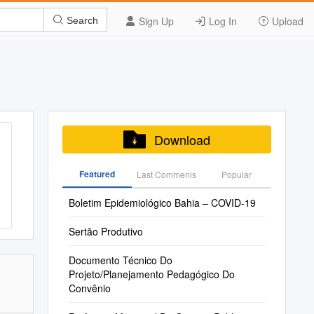
Sign Up
Log In
Upload
Search
Download
Featured
Last Commenis
Popular
Boletim Epidemiológico Bahia – COVID-19
Sertão Produtivo
Documento Técnico Do
Projeto/Planejamento Pedagógico Do
Convênio