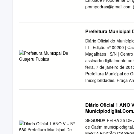
Entidade Proponente Dirig
habitantes do território 
pmmpedras@gmail.com
(
Cultura da no meio urbano
0528800019 Órgão Expedi
Alves Pereira da Silva U
50 Complemento: casa CE
Prefeitura Municipal 
Fax: 34492120 DDD (Cel)
apenas um) 5 - Entidade 
Diário Oficial do Municíp
Bahia Município: Malhad
III - Edição nº 00200 | C
andar CEP: 46110-000 DD
Magalhães | S/N | Centro
DDD(Cel): 77 Celular: 88
assinado digitalmente 
Dirigente/Representante:
feira, 7 de janeiro de 201
PELC será implantado pel
Prefeitura Municipal de 
Municipal de Educação, C
Inexigibilidades. Praça A
na implantação de projet
www.pmguajeru.ba.ipmbras
ao potencial de implantaç
Experian BCFE41251C97F2
Lazer, dando assim o dev
Edição nº 00200 | Caderno
Diário Oficial 1 ANO 
boa qualidade de vida o 
Contrato Estado da Bah
Municipiodigital.Com
Magalhães, 124, Centro 
pmguajeruba@gmail.com
SEGUNDA-FEIRA 25 DE JAN
DE ADITIVO AO CONTRA
de Caém municipiodigit
MUNICIPAL DE GUAJER
NESTA EDIÇÃO OS SEGU