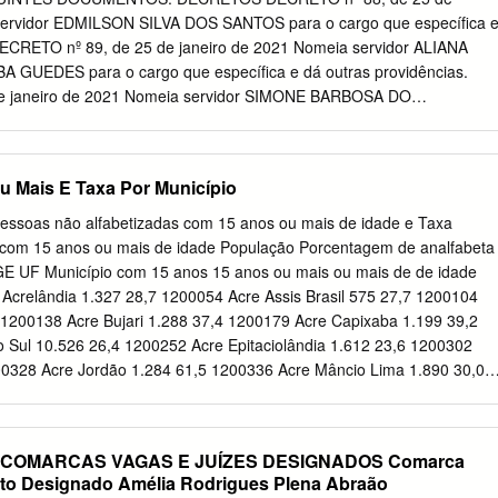
 pessoa jurídica de direito público, inscrita no CNPJ sob nº
servidor EDMILSON SILVA DOS SANTOS para o cargo que específica 
Sede na Praça Antônio Carlos Magalhães, nº 24, na cidade Guajeru,
DECRETO nº 89, de 25 de janeiro de 2021 Nomeia servidor ALIANA
este ato representada pelo Prefeito Municipal, o Sr. Gilmar Rocha
EDES para o cargo que específica e dá outras providências.
e janeiro de 2021 Nomeia servidor SIMONE BARBOSA DO
 que específica e dá outras providências. DECRETO nº 91, de 25 de
servidor MARIA HELENA DE JESUS NEVES para o cargo que específic
. DECRETO nº 92, de 25 de janeiro de 2021 Nomeia servidor ILKA
u Mais E Taxa Por Município
ara o cargo que específica e dá outras providências. DECRETO nº
e 2021 Nomeia servidor IRANEIDE ROSA LOURENÇO ALMEIDA para o
essoas não alfabetizadas com 15 anos ou mais de idade e Taxa
á outras providências. DECRETO nº 95, de 25 de janeiro de 2021
s com 15 anos ou mais de idade População Porcentagem de analfabeta
E ALVES DE LIMA SANTOS para o cargo que específica e dá outras
E UF Município com 15 anos 15 anos ou mais ou mais de de idade
º 96, de 25 de janeiro de 2021 Nomeia servidor ADRIANA PEREIRA
Acrelândia 1.327 28,7 1200054 Acre Assis Brasil 575 27,7 1200104
ra o cargo que específica e dá outras providências. DECRETO nº
1 1200138 Acre Bujari 1.288 37,4 1200179 Acre Capixaba 1.199 39,2
 2021 Dispõe sobre a nomeação de membros para o Conselho Municipal
 Sul 10.526 26,4 1200252 Acre Epitaciolândia 1.612 23,6 1200302
outras providências. DECRETO nº 98, de 25 de janeiro de 2021
200328 Acre Jordão 1.284 61,5 1200336 Acre Mâncio Lima 1.890 30,0
O SILVA SANTOS para o cargo que específica e dá outras
ano 1.508 43,8 1200351 Acre Marechal Thaumaturgo 2.092 51,9
 Castro 2.251 24,5 1200807 Acre Porto Acre 1.981 28,9 1200393 Acre
1200401 Acre Rio Branco 21.224 12,9 1200427 Acre Rodrigues Alves
L COMARCAS VAGAS E JUÍZES DESIGNADOS Comarca
 Santa Rosa do Purus 649 62,5 1200500 Acre Sena Madureira 5.498
ito Designado Amélia Rodrigues Plena Abraão
or Guiomard 3.050 25,0 1200609 Acre Tarauacá 6.142 42,8 1200708