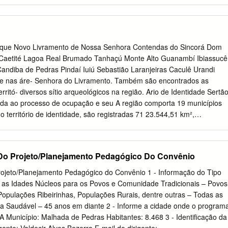
lmente RT-PCR 531458 23,35 Confirmados laboratorialmente
nfirmados laboratorialmente teste rápido 346137 15,21 Confirmados
052 0,27 Confirmados clínico imagem 1120 0,05 Aguardando validação
09 Total 889931 39,11 Descartados 1191910 52,38 Em investigação
5 100 *Casos confirmados de covid-19 cuja condição clinica
anque Novo Livramento de Nossa Senhora Contendas do Sincorá Dom
hada ou aguardando autorização pelos municipios. Fonte: e-SUS-
e Caetité Lagoa Real Brumado Tanhaçú Monte Alto Guanambí Ibiassucê
ados obtidos em 27/04/2021. Figura 1. Distribuição do acumulado de
andiba de Pedras Pindaí Iuiú Sebastião Laranjeiras Caculê Urandi
vid-19 por semana epidemiológica Bahia, 2020-2021.** Na Figura 1,
nte nas áre- Senhora do Livramento. Também são encontrados as
emana Epidemiológica (SE) de 2020 a 16º SE de 2021 houve um
rritó- diversos sítio arqueológicos na região. Ario de Identidade Sertã
sos confirmados de COVID-19 na Bahia, com incremento de
nda ao processo de ocupação e seu A região comporta 19 municípios
se período. Página 2/19 Até 27/04/2021 no Estado da Bahia, o
território de identidade, são registradas 71 23.544,51 km²,
 foi de 5.983,51/100.000 habitantes.
madamente comunidades quilombolas, sendo 53 certificadas pela 4,2
s limites são o estado de Fundação Cultural Palmares (BRASIL, 2013b).
rios do Sudoeste Baiano, Ve- Seis instituições culturais compõem a
o Projeto/Planejamento Pedagógico Do Convênio
 do Paramirim, Chapada Diamantina e Pontos de Cultura, duas delas
édio Rio de Contas. Segundo dados do Censo Demo- atividades com
ojeto/Planejamento Pedagógico do Convênio 1 - Informação do Tipo
 Cultura gráfico de 2010 (IBGE), a população da região totaliza Viva:
 as Idades Núcleos para os Povos e Comunidade Tradicionais – Povos
Cultura Quilombola, em 446.485 habitantes, o que corresponde a
Populações Ribeirinhas, Populações Rurais, dentre outras – Todas as
ra do Livramento, e o Ponto de Cultura pulação estadual, com
ida Saudável – 45 anos em diante 2 - Informe a cidade onde o program
e 17,88 Ginga Zumbi - Capoeira tem Valor, em Brumado. hab/km². Em
 Município: Malhada de Pedras Habitantes: 8.468 3 - Identificação da
adia, do total de Entre 2016 e 2017 o território de identida-de