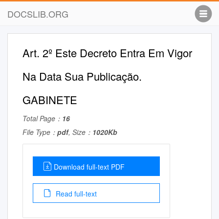
DOCSLIB.ORG
Art. 2º Este Decreto Entra Em Vigor
Na Data Sua Publicação.
GABINETE
Total Page：
16
File Type：
pdf
, Size：
1020Kb
Download full-text PDF
Read full-text