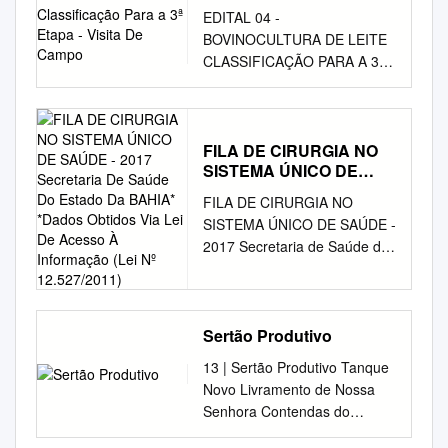
Para a 3ª Etapa - Visita
EDITAL 04 -
De Campo
BOVINOCULTURA DE LEITE
CLASSIFICAÇÃO PARA A 3ª
ETAPA - VISITA DE CAMPO
Agricultores SEM ATER
CLASSIFICAÇÃO
TERRITÓRIO MUNICÍPIO
FILA DE CIRURGIA NO
SISTEMA ÚNICO DE
COD MI CNPJ PROPONENTE
SAÚDE - 2017 Secretaria
PARA 3ª ETAPA - VISITA DE
FILA DE CIRURGIA NO
De Saúde Do Estado Da
CAMPO Bacia do Jacuípe
SISTEMA ÚNICO DE SAÚDE -
BAHIA* *Dados Obtidos
Baixa Grande 1302
2017 Secretaria de Saúde do
Via Lei De Acesso À
02.924.501/0001-90
Estado da BAHIA* *Dados
Informação (Lei Nº
ASSOCIACAO COMUNITARIA
12.527/2011)
obtidos via Lei de Acesso à
DE UMBUZEIRO
Informação (Lei nº
CLASSIFICADA Bacia do
12.527/2011). Período
Sertão Produtivo
Jacuípe Baixa Grande 1023
apurado maio à agosto de
13 | Sertão Produtivo Tanque
07.933.539/0001-42
2017. O Governo do Estado
Novo Livramento de Nossa
ASSOCIACAO COMUNITARIA
não forneceu informações de
Senhora Contendas do
GENTIL DO PAULISTA
anos anteriores. Ano de
Sincorá Dom Basílio Ituaçú
CLASSIFICADA Bacia do
Entrada na Fila Quantidade