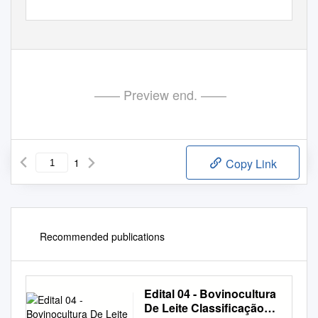
DESEMBARGADOR LOURIVA
L
A
LMEID
A
T
RINDADE
Presidente
*Republicação Corretiva.
—— Preview end. ——
1
Copy Link
Recommended publications
Edital 04 - Bovinocultura
De Leite Classificação