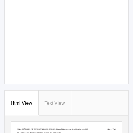
Html View
Text View
TJBA – DIÁRIO DA JUSTIÇA ELETRÔNICO – Nº 2.903 - Disponibilização: terça-feira, 20 de julho de 2021
Cad. 1 / Página 18
Art. 2º Este Decreto entra em vigor na data sua publicação.