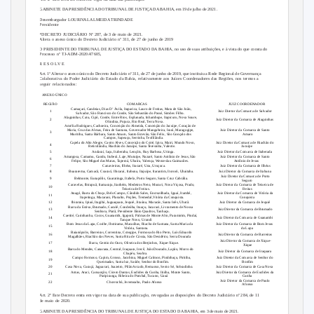
GABINETE DA PRESIDÊNCIA DO TRIBUNAL DE JUSTIÇA DA BAHIA, em 19 de julho de 2021.
Desembargador LOURIVAL ALMEIDA TRINDADE
Presidente
*DECRETO JUDICIÁRIO Nº 287, de 3 de maio de 2021.
Altera o anexo único do Decreto Judiciário nº 311, de 27 de junho de 2019
O PRESIDENTE DO TRIBUNAL DE JUSTIÇA DO ESTADO DA BAHIA, no uso de suas atribuições, e à vista do que consta do
Processo nº TJ-ADM-2020/47605,
R E S O L V E
Art. 1º Alterar o anexo único do Decreto Judiciário nº 311, de 27 de junho de 2019, que instituiu a Rede Regional de Governança
Colaborativa do Poder Judiciário do Estado da Bahia, relativamente aos Juízes Coordenadores das Regiões, nos termos a
seguir relacionados:
ANEXO ÚNICO
REGIÃO
COMARCAS
JUIZ COORDENADOR
Camaçari, Candeias, Dias D’ Ávila, Itaparica, Lauro de Freitas, Mata de São João,
1
Juiz Diretor da Comarca de Salvador
Salvador, São Francisco do Conde, São Sebastião do Passé, Simões Filho.
Alagoinhas, Catu, Cipó, Conde, Entre Rios, Esplanada, Inhambupe, Itapicuru, Nova Soure,
2
Juiz Diretor da Comarca de Alagoinhas
Olindina, Pojuca, Rio Real, Terra Nova.
Amélia Rodrigues, Cachoeira, Conceição do Almeida, Conceição do Jacuípe, Coração de
Maria, Cruz das Almas, Feira de Santana, Governador Mangabeira, Irará, Maragogipe,
Juiz Diretor da Comarca de Santo
3
Muritiba, Santa Bárbara, Santo Amaro, Santo Estevão, São Felix, São Gonçalo dos
Amaro
Campos, Sapeaçu, Serrinha, Teofilândia.
Capela do Alto Alegre, Castro Alves, Conceição do Coité, Ipira, Mairi, Mundo Novo,
Juiz Diretor da Comarca de Riachão do
4
Retirolândia, Riachão do Jacuípe, Santa Teresinha, Valente.
Jacuípe
5
Andaraí, Iaçu, Itaberaba, Lençóis, Ruy Barbosa, Utinga.
Juiz Diretor da Comarca de Itaberada
Amargosa, Camamu, Gandu, Ituberá, Laje, Mutuípe, Nazaré, Santo Antônio de Jesus, São
Juiz Diretor da Comarca de Santo
6
Felipe, São Miguel das Matas, Taperoá, Ubaíra, Valença, Wenceslau Guimarães.
Antônio de Jesus
7
Canavieiras, Ilhéus, Itacaré, Una, Uruçuca.
Juiz Diretor da Comarca de Ilhéus
8
Buararema, Camacã, Coarací, Ibicaraí, Itabuna, Itajuípe, Itarantim, Itororó, Ubaitaba.
Juiz Diretor da Comarca de Itabuna
Juiz Diretor da Comarca de Porto
9
Belmonte, Eunapólis, Guaratinga, Itabela, Porto Seguro, Santa Cruz Cabrália.
Seguro
Caravelas, Ibirapuã, Itamaraju, Itanhém, Medeiros Neto, Mucuri, Nova Viçosa, Prado,
Juiz Diretor da Comarca de Teixeira de
10
Teixeira de Freitas.
Freitas
Anagé, Barra do Choça, Belo Campo, Cândido Sales, Encruzilhada, Iguaí, Itambé,
Juiz Diretor da Comarca de Vitória da
11
Itapetinga, Macarani, Planalto, Poções, Tremedal,Vitória da Conquista.
Conquista
12
Ibirataia, Ipiaú, Itagibá, Jaguaquara, Jequié, Jitaúna, Maracás, Santa Inês, Ubatã.
Juiz Diretor da Comarca de Jequié
Barra da Estiva, Brumado, Caculé, Condeúba, Ituaçu, Jacaraci, Livramento de Nossa
13
Juiz Diretor da Comarca de Brumado
Senhora, Piatã, Presidente Jânio Quadros, Tanhaçu.
Caetité, Carinhanha, Cocos, Guanambi, Igaporã, Palmas de Monte Alto, Paramirim, Pindaí,
14
Juiz Diretor da Comarca de Guanambi
Tanque Novo, Urandi
Bom Jesus da Lapa, Coribe, Ibotirama, Macaúbas, Riacho de Santana, Santa Maria da
Juiz Diretor da Comarca de Bom Jesus
15
Vitória, Santana.
da Lapa
Baianópolis, Barreiras, Correntina, Cotegipe, Formosa do Rio Preto, Luís Eduardo
16
Juiz Diretor da Comarca de Barreiras
Magalhães, Riachão das Neves, Santa Rita de Cássia, São Desidério, Serra Dourada
Juiz Diretor da Comarca de Xique-
17
Barra, Gentio do Ouro, Oliveira dos Brejinhos, Xique-Xique.
Xique
Barra do Mendes, Canarana, Central, Iraquara, Irecê, João Dourado, Lapão, Morro do
Juiz Diretor da Comarca de Iraquara
18
Chapéu, Seabra.
Campo Formoso, Capim, Grosso, Jacobina, Miguel Calmon, Pindobaçu, Piritiba,
Juiz Diretor da Comarca de Senhor do
19
Queimadas, Santa luz, Saúde, Senhor do Bonfim.
Bonfim
20
Casa Nova, Curaçá, Jaguarari, Juazeiro, Pilão Arcado, Remanso, Sento Sé, Sobradinho.
Juiz Diretor da Comarca de Casa Nova
Antas, Araci, Cansanção, Cícero Dantas, Euclides da Cunha, Itiúba, Monte Santo,
Juiz Diretor da Comarca de Euclides da
21
Paripiranga, Ribeira do Pombal, Tucano, Uauá
Cunha
Juiz Diretor da Comarca de Paulo
22
Chorrochó, Jeremoabo, Paulo Afonso
Afonso
Art. 2º Este Decreto entra em vigor na data de sua publicação, revogadas as disposições do Decreto Judiciário nº 284, de 11
de maio de 2020.
GABINETE DA PRESIDÊNCIA DO TRIBUNAL DE JUSTIÇA DO ESTADO DA BAHIA, em 3 de maio de 2021.