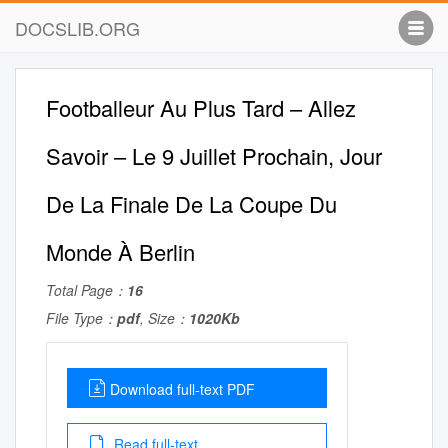
DOCSLIB.ORG
Footballeur Au Plus Tard – Allez
Savoir – Le 9 Juillet Prochain, Jour
De La Finale De La Coupe Du
Monde À Berlin
Total Page：
16
File Type：
pdf
, Size：
1020Kb
Download full-text PDF
Read full-text