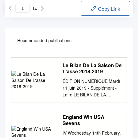
14
Copy Link
Recommended publications
Le Bilan De La Saison De
L'asse 2018-2019
ÉDITION NUMÉRIQUE Mardi
11 juin 2019 - Supplément -
Loire LE BILAN DE LA
SAISON DE L’ASSE 2018-
2019 Saint-Etienne coupe
d’europe ! William Saliba au
England Win USA
micro fête avec les joueurs et
Sevens
le public la qualification des
IV Wednesday 14th February,
Verts en Ligue europa,