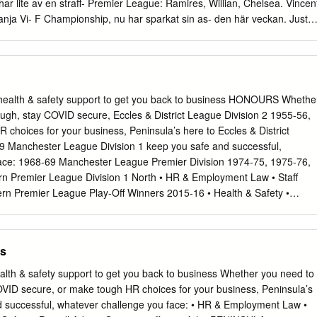
f South Shields FC Football Club to Warrington? I trust you all have an
ar lite av en straff- Premier League: Ramires, Willian, Chelsea. Vincen
 journey home after the match.
ja Vi- F Championship, nu har sparkat sin as- den här veckan. Just
emma mot Fulham på lördag. dic, Manchester United. Jonathan Walters
as Olsson, WBA. sisterande manager Micky Mellon och streckat till 26
ster på hemmaplan – Championship: John Eustace, Derby County. Grant
. Shaun målvaktstränaren Ian Willcock. Huvud- Det trots att laget enlig
laget mycket överraskande Williams, Millwall. Richard Dunne, Queens
health & safety support to get you back to business HONOURS Whethe
ie, Watford. tränaren David Flitcroft fick foten re- rit till att ta tre
ugh, stay COVID secure, Eccles & District League Division 2 1955-56,
förlorade mot Wigan i FA-cupen – och Serie A: Benalouane, Atalanta.
choices for your business, Peninsula’s here to Eccles & District
ele Conti, F. Pisano, Cagliari. dan i december och laget leds sedan
9 Manchester League Division 1 keep you safe and successful,
 senaste har inte råd att slarva i sådana här P. Hetemaj, Chievo.
ace: 1968-69 Manchester League Premier Division 1974-75, 1975-76,
Juan, Inter. Paul Pogba, Juventus. Ibrahima dess av Danny Wilson. 19.
n Premier League Division 1 North • HR & Employment Law • Staff
 igång sin typer av matcher.
rn Premier League Play-Off Winners 2015-16 • Health & Safety •
League North 2017-18 National League Play-Off Winners 2018-19
up 1971, 1973, 1975 Manchester FA Challenge Trophy 1975, 1976
e Cup 1977, 1979 All of our best wishes are with midfielder Darron
es
enge Cup 2006 speedy and full recovery from the injury he sustained
d City vs Southend United CLUB ROLL President Dave Russell Chairman
alth & safety support to get you back to business Whether you need to
ry Andy Giblin TAKE A STAND TAKE Kick It Out REPORTS Match Get
VID secure, or make tough HR choices for your business, Peninsula’s
d Carter, Barbara Gaskill, Terry Gaskill, Ian Malone, Frank McCauley,
d successful, whatever challenge you face: • HR & Employment Law •