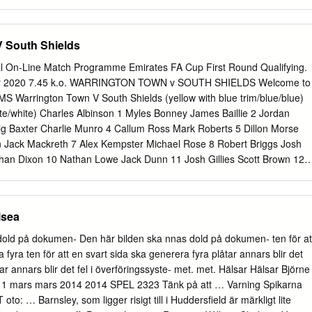
zeitung_168x31_2018_V02.indd 1 05.08.19 10:52 Gratis: Exklusiv
tock gratis nur für Abonnenten! EPAPER AB SOFORT IST MONTAG
ZEITUNG DIE SPORTZEITUNG SCHON MONTAGS ALS EPAPER
 South Shields
TAG IM POSTKASTEN. NEU: ePaper Exklusiv und gratis nur für
Vorteilsabo bestellen! ARCHIV aller bisherigen Holen Sie sich das 1-
l On-Line Match Programme Emirates FA Cup First Round Qualifying.
aper zum Preis von € 74,90 (EU-Ausland € 129,90) Ausgaben (ab
r 2020 7.45 k.o. WARRINGTON TOWN v SOUTH SHIELDS Welcome to
nen kostenlos 52 x TOTO tippen. Lesen und zum kostenlosen
S Warrington Town V South Shields (yellow with blue trim/blue/blue)
2732 82000 Download als PDF. 1 Jahr SPORTZEITUNG Print und
hite/white) Charles Albinson 1 Myles Bonney James Baillie 2 Jordan
74,90. Das Abonnement kann bis zu sechs Wochen vor Ablauf der
g Baxter Charlie Munro 4 Callum Ross Mark Roberts 5 Dillon Morse
ekündigt werden, ansonsten verlängert sich das Abo um ein weiteres Jah
 Jack Mackreth 7 Alex Kempster Michael Rose 8 Robert Briggs Josh
ise inklusive Umsatzsteuer und Versand. Zusendung des Zusatzartikels
ohan Dixon 10 Nathan Lowe Jack Dunn 11 Josh Gillies Scott Brown 12
hlungseingang bzw. ab Verfügbarkeit. Solange der Vorrat reicht.
ey 14 Ross Coombe Luke Duffy 15 Dom Agnew Callum Grogan 16
tzeitung.at Montag: EPAPER Jeden Dienstag neu | € 1,90 Nr.
ell Duggan 17 Phil Turnbull Tom Warren 18 Arron Thompson Iyrwah
Paul Carden Manager Lee Picton/Graham Fenton Referee Darren Strai
sea
iffe Assistant Thomas Cassidy Emirates FA Cup First Round Qualifying
r 2020, 7-45 p.m. WILL ALL SPECTATORS PLEAE KEEP OFF THE
dold på dokumen- Den här bilden ska nnas dold på dokumen- ten för at
eld of play before, during or after the game Warrington Town operates
 fyra ten för att en svart sida ska generera fyra plåtar annars blir det
 Ltd. Comp No. 06412371 Ltd by shares. No significant interest How
tar annars blir det fel i överföringssyste- met. met. Hälsar Hälsar Björne
g ladies and gentleman and welcome to the Cantilever Park for this F
1 mars mars 2014 2014 SPEL 2323 Tänk på att … Varning Spikarna
 tie. May I take this opportunity to offer a warm welcome to all players
to: … Barnsley, som ligger risigt till i Huddersfield är märkligt lite