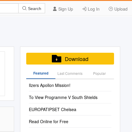
Sign Up
Log In
Upload
Search
Download
Featured
Last Commenis
Popular
Ilzers Apollon Mission!
To View Programme V South Shields
EUROPATIPSET Chelsea
Read Online for Free