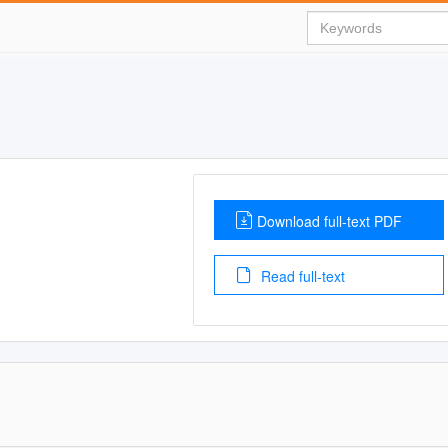
Download full-text PDF
Read full-text