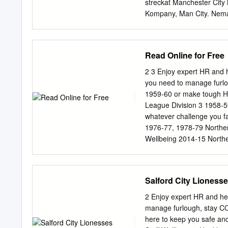
officials and supporters o
streckat Manchester City h
enjoyable stay and a safe
Kompany, Man City. Neman
nu är laget bara spark h
Charlie Adam, Stoke. Jon
procent. City är ett mon
Read Online for Free
Leadbitter, Middlesbrough
oddsen är favo- även om 
2 3 Enjoy expert HR and 
Park Rangers. Mathias Raneg
you need to manage furlo
poäng mot ett Blackpool 
1959-60 or make tough HR 
Rene Krhin, Bologna. Dani
League Division 3 1958-5
som vunnit en match av de
whatever challenge you f
Stefano Sturaro, Genoa. 
1976-77, 1978-79 Norther
”Hudds” ser ut att ha fått
Wellbeing 2014-15 Northe
Payroll Advice National 
Lancashire FA Amateur C
Manchester FA Intermediat
Salford City Lioness
Gibson for a NWCFL Chall
at Port Vale. 05. Salfor
2 Enjoy expert HR and he
Karen Baird 5 9 Secreta
manage furlough, stay CO
Committee Pete Byram, Ge
here to keep you safe an