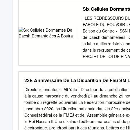
three wickets European g
Six Cellules Dorman
HUSSAIN UEFA Champion
Munich Coach: Hans-Diete
l LES REDRESSEURS DU 
Niklas Süle, Jérôme Soon 
PAROLE DU POUVOIR «Fai
Goretzka, Joshua Kimmich,
Edition du Centre - ISSN
Gnabry, Alexander Nübel,
de Daesh démantelées l C
World Cup Qatar Sané, T
la lutte antiterroriste vi
airport to 2020 semi-ﬁnal
dans le recrutement de ca
catch plane to Doha.
PROJET DE LOI DE FINANCE
l'ambiance de zerda qui 
moribonde culture se révei
Le festival, étrange rite 
22E Anniversaire De La Disparition De Feu SM L
discours, FLN se frottent d
des applaudissements, des
Directeur fondateur : Ali Yata | Directeur de la publicati
ne tombe sur les scènes e
à la cause marocaine du vendredi 27 au dimanche 29 nove
prochain... festival ! à l
tombe du regrette Souverain La Fédération marocaine des
Trésor public l'argent qu'o
novembre 2020, sa Direction nationale dans la 22e annivers
semblant de vie culturell
Conseil fédéral de la FMEJ et de l’Assemblée générale ex
de l'année.
le Roi Hassan II Une dizaine d’éditeurs marocains et de pr
électronique, prendront part à ces réunions. Lettres de Hi