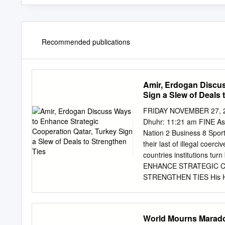
Recommended publications
Amir, Erdogan Discus
Sign a Slew of Deals 
FRIDAY NOVEMBER 27, 20
Dhuhr: 11:21 am FINE As
Nation 2 Business 8 Spor
their last of illegal coer
countries institutions 
ENHANCE STRATEGIC C
STRENGTHEN TIES His Hig
and President of the Rep
Ankara on Thursday. (Righ
economic and ﬁnan- ANKAR
World Mourns Marad
consolidate standing for 