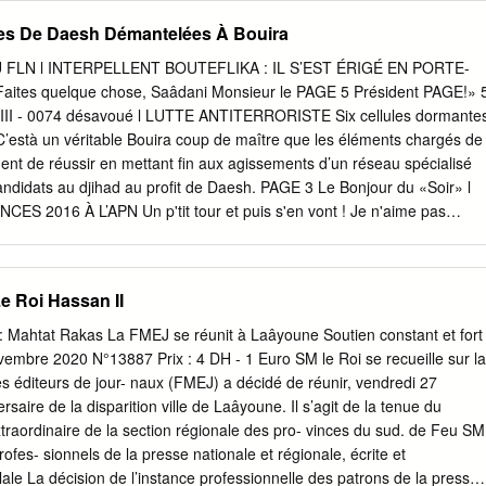
iants Bayern take on Al Ahly with eye on elusive record FAWAD
tes De Daesh Démantelées À Bouira
s League Bayern Munich THE PENINSULA winners FC Bayern
r Flick (Germany) players taking part in a Manuel Neuer (captain),
FLN l INTERPELLENT BOUTEFLIKA : IL S’EST ÉRIGÉ EN PORTE-
after a hard-fought 1-0 win training session in Doha Boateng, Leon
tes quelque chose, Saâdani Monsieur le PAGE 5 Président PAGE!» 
 Serge over Hertha Berlin under heavy yesterday, on the eve of their
 IIII - 0074 désavoué l LUTTE ANTITERRORISTE Six cellules dormante
 Ron-Thorben Hoffmann, Leroy snowfall on Friday, Bayern FIFA Club
’està un véritable Bouira coup de maître que les éléments chargés de
homas Müller (Germany); Benjamin Pavard, Munich rushed to the
ennent de réussir en mettant fin aux agissements d’un réseau spécialisé
 clash against Bouna Sarr, Lucas Hernandez, Corentin Tolisso, Kingsley
ndidats au djihad au profit de Daesh. PAGE 3 Le Bonjour du «Soir» l
S 2016 À L’APN Un p'tit tour et puis s'en vont ! Je n'aime pas
règne à chaque Quand des députés fois que la fantomatique et
lle, dans l'un de ses remuants sursauts, pour enfanter un... festival !
qui grâce aux milliards, rassemble les invités pour quelques jours, des
e Roi Hassan II
es projections avec – enfin ! – de la vraie pellicule, des petits-fours,
 récompenses... Avant que l'immense et lourd rideau de la nuit noire
on : Mahtat Rakas La FMEJ se réunit à Laâyoune Soutien constant et fort
t les écrans des théâtres et cinémas, PAGE 4 en attendant le
mbre 2020 N°13887 Prix : 4 DH - 1 Euro SM le Roi se recueille sur la
’opposition Je n'aime pas la frénésie des responsables qui puisent dans le
 éditeurs de jour- naux (FMEJ) a décidé de réunir, vendredi 27
n nous dit raréfié pour offrir une fausse vitrine, de faux apparats, un
aire de la disparition ville de Laâyoune. Il s’agit de la tenue du
e qui tranche étrangement avec le cours mortifère des jours tout au long
traordinaire de la section régionale des pro- vinces du sud. de Feu SM
ofes- sionnels de la presse nationale et régionale, écrite et
lale La décision de l’instance professionnelle des patrons de la presse