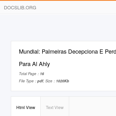
DOCSLIB.ORG
Mundial: Palmeiras Decepciona E Perd
Para Al Ahly
Total Page：
16
File Type：
pdf
, Size：
1020Kb
Html View
Text View