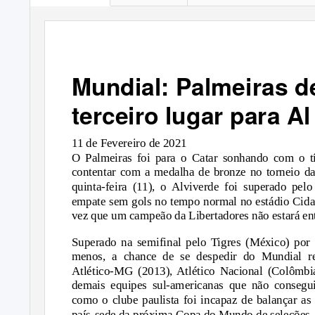
Mundial: Palmeiras d
terceiro lugar para Al
11 de Fevereiro de 2021
O Palmeiras foi para o Catar sonhando com o t
contentar com a medalha de bronze no torneio da 
quinta-feira (11), o Alviverde foi superado pel
empate sem gols no tempo normal no estádio Cida
vez que um campeão da Libertadores não estará ent
Superado na semifinal pelo Tigres (México) por 
menos, a chance de se despedir do Mundial re
Atlético-MG (2013), Atlético Nacional (Colômbi
demais equipes sul-americanas que não consegui
como o clube paulista foi incapaz de balançar as
país-sede da próxima Copa do Mundo de seleções.