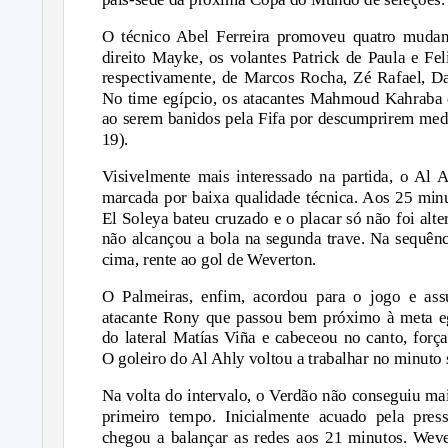
O técnico Abel Ferreira promoveu quatro mudança
direito Mayke, os volantes Patrick de Paula e Fe
respectivamente, de Marcos Rocha, Zé Rafael, Da
No time egípcio, os atacantes Mahmoud Kahraba e 
ao serem banidos pela Fifa por descumprirem medi
19).
Visivelmente mais interessado na partida, o Al A
marcada por baixa qualidade técnica. Aos 25 min
El Soleya bateu cruzado e o placar só não foi alt
não alcançou a bola na segunda trave. Na sequên
cima, rente ao gol de Weverton.
O Palmeiras, enfim, acordou para o jogo e ass
atacante Rony que passou bem próximo à meta eg
do lateral Matías Viña e cabeceou no canto, fo
O goleiro do Al Ahly voltou a trabalhar no minuto
Na volta do intervalo, o Verdão não conseguiu mais
primeiro tempo. Inicialmente acuado pela press
chegou a balançar as redes aos 21 minutos. Weve