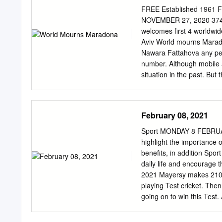
social services affairs, 
FREE Established 1961 
declaration of intent on 
NOVEMBER 27, 2020 374 w
round of talks with my di
welcomes first 4 worldwide
President Recep Tayyip Er
Aviv World mourns Marad
Thursday discussed on th
Nawara Fattahova any peo
Academy of the the strateg
number. Although mobile a
Turkish Ministry of Foreig
situation in the past. Bu
numbers from telecommu- b
companies,” he concluded.
caller no longer has to di
February 08, 2021
number,” stressed Faisal, a
journalist, I always need t
Sport MONDAY 8 FEBRUARY
get In 2019, there were ov
highlight the importance 
statements and comments f
benefits, in addition Spor
subscribers, buying expen
daily life and encourage
number, Ooredoo with 2.6 
2021 Mayersy makes 210 o
playing Test cricket. The
going on to win this Test
youngsters to work hard
INDIES: 1ST TEST BAN: 4