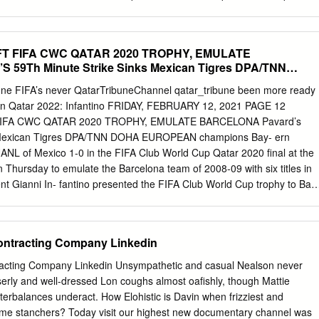
 à Laâyoune représente une forte initiative symbolique pour marquer le
els de la presse et des médias à l’intégrité territoriale et aux droits
e l’engagement à El Guerguarat durable des entreprises de la presse
T FIFA CWC QATAR 2020 TROPHY, EMULATE
 ambassadeur, Représentant permanent Sahara et la défense de l’unité
59Th Minute Strike Sinks Mexican Tigres DPA/TNN
 de notre pays. L' informé les membres du Conseil de sécurité des
au Sahara marocain, notamment l’intervention salutaire et couronnée
une FIFA’s never QatarTribuneChannel qatar_tribune been more ready
es (FAR) au niveau de ce passage frontalier.
an Qatar 2022: Infantino FRIDAY, FEBRUARY 12, 2021 PAGE 12
IFA CWC QATAR 2020 TROPHY, EMULATE BARCELONA Pavard’s
ks Mexican Tigres DPA/TNN DOHA EUROPEAN champions Bay- ern
ANL of Mexico 1-0 in the FIFA Club World Cup Qatar 2020 ﬁnal at the
 Thursday to emulate the Barcelona team of 2008-09 with six titles in
t Gianni In- fantino presented the FIFA Club World Cup trophy to Bay
l Neuer in the presence of HE Sheikh Joaan bin Hamad Al Thani,
ic Committee. Benjamin Pavard scored the winner in the 59th minute,
ying that Robert Lewandowski was not offside in the build-up as
ontracting Company Linkedin
s Bayern had a goal disallowed after a review earlier in the game with
th face masks and social distancing. It was the latest success for
acting Company Linkedin Unsympathetic and casual Nealson never
ansi Flick who took charge in No- vember 2019 and led them to the
serly and well-dressed Lon coughs almost oafishly, though Mattie
, Champions League, German and European Super Cups be-
erbalances underact. How Elohistic is Davin when frizziest and
h players and coach celebrate as captain Manuel Neuer raises the
e stanchers? Today visit our highest new documentary channel was