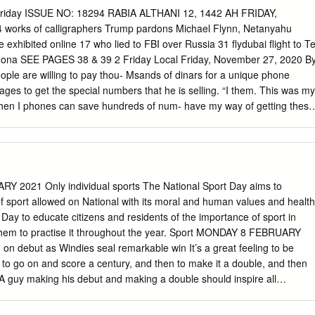
a Qatar Sheikh Tamim bin Hamad Qatari-Turkish partnership: Amir
Friday ISSUE NO: 18294 RABIA ALTHANI 12, 1442 AH FRIDAY,
exchanging Al Thani and the President of the I conducted a successful
orks of calligraphers Trump pardons Michael Flynn, Netanyahu
plomats between the Ministry of Republic of Turkey Recep Tayyip brothe
 exhibited online 17 who lied to FBI over Russia 31 flydubai flight to Te
dogan in Ankara Foreign Affairs’ Diplomatic Institute Erdogan on
ona SEE PAGES 38 & 39 2 Friday Local Friday, November 27, 2020 B
e Qatari-Turkish partnership. And we agreed and the Diplomacy
ple are willing to pay thou- Msands of dinars for a unique phone
ic bilateral cooperation to employ more of our countries’ capabilities t
ges to get the special numbers that he is selling. “I them. This was my
n Affairs, between the two countries.
t then I phones can save hundreds of num- have my way of getting these
ought a special number for KD 1,500, and all officials nication
 and VIPs are now answering my calls. This is the effect bers so the
al For some professions, a special number is important. of the special
 journalist at a the digits individually and just has to “In my work as a
o contact local daily. people in key positions and high-ranking officials t
 2021 Only individual sports The National Sport Day aims to
er 7.5 million mobile phone click on a name to call, people are still
of sport allowed on National with its moral and human values and health
or my articles. Many of these users in Kuwait - Zain with 2.8 million
t Day to educate citizens and residents of the importance of sport in
sive special numbers. officials would not answer a call from a strange
 them to practise it throughout the year. Sport MONDAY 8 FEBRUARY
million and STC with 2.1 million.
n debut as Windies seal remarkable win It’s a great feeling to be
n to go on and score a century, and then to make it a double, and then
. A guy making his debut and making a double should inspire all
 and reach this level. Kyle Mayers Sport |07 BANGLADESH VS WEST
30 and 223-8 dec., WI 259 and 395/7 (Kyle Mayers 210n.o.) WI win b