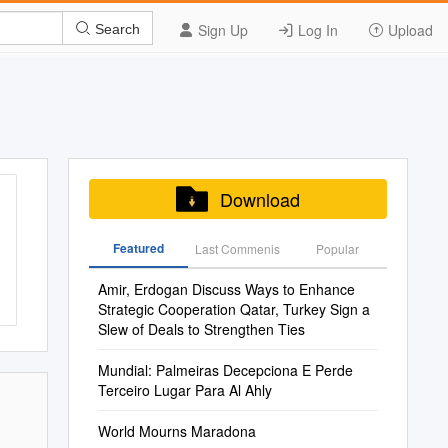
Sign Up
Log In
Upload
Search
Download
Featured
Last Commenis
Popular
Amir, Erdogan Discuss Ways to Enhance
Strategic Cooperation Qatar, Turkey Sign a
Slew of Deals to Strengthen Ties
Mundial: Palmeiras Decepciona E Perde
Terceiro Lugar Para Al Ahly
World Mourns Maradona