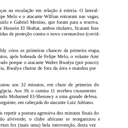
s na escalação em relação à estreia. O lateral-
lipe Melo e o atacante Willian entraram nas vagas,
nilo e Gabriel Menino, que foram para a reserva.
Hussein El Shahat, ambos titulares, ficaram fora
das de proteção contra o novo coronavírus (covid-
hly criou as primeiras chances da primeira etapa,
utos, após bobeada de Felipe Melo, o volante Amr
erado porque o atacante Walter Bwalya (por pouco)
cia, Bwalya chutou de fora da área e mandou por
ustou aos 32 minutos, em chute de primeira do
ípcia. Aos 39, o camisa 11 recebeu cruzamento
rçando Mohamed El-Shenawy a uma grande defesa.
 seguinte, em cabeçada do atacante Luiz Adriano.
 repetir a postura agressiva dos minutos finais do
ão alviverde, o clube africano se reorganizou e
rton fez (mais uma) bela intervenção, desta vez