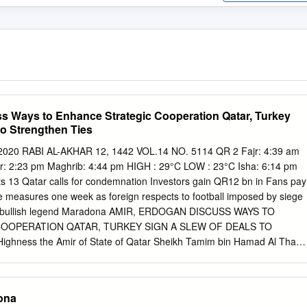
s Ways to Enhance Strategic Cooperation Qatar, Turkey
to Strengthen Ties
20 RABI AL-AKHAR 12, 1442 VOL.14 NO. 5114 QR 2 Fajr: 4:39 am
r: 2:23 pm Maghrib: 4:44 pm HIGH : 29°C LOW : 23°C Isha: 6:14 pm
ts 13 Qatar calls for condemnation Investors gain QR12 bn in Fans pay
cive measures one week as foreign respects to football imposed by siege
turn bullish legend Maradona AMIR, ERDOGAN DISCUSS WAYS TO
OOPERATION QATAR, TURKEY SIGN A SLEW OF DEALS TO
hness the Amir of State of Qatar Sheikh Tamim bin Hamad Al Thani
ublic of Turkey Recep Tayyip Erdogan witness the signing of an MoU in
t) HH the Amir with the Turkish president. PAGE 14 QNA eration in th
A cial ﬁelds, a memorandum of under- Successful talks to
ona
cooperation in family, HIS Highness the Amir of State of women, and