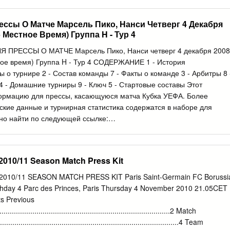
er Hamilton, il a été hier à Niort. (Page 10) e (Photo Thierry Gromik/
ition à la 6 place. (Photo Jean-Marc Pochat) Jason Robinson. (Photo
ессы О Матче Марсель Пико, Нанси Четверг 4 Декабря
/ *62 ANNÉE - N 19 392 1,00 France métropolitaine Dimanche 5 août
45 Местное Время) Группа H - Тур 4
00825 - 805 - F: 1,00 E 3:HIKKSC=ZUVUUY:?a@s@a@p@a; LE
T DE L’AUTOMOBILE AUDEL TROIS ETOILES SPÉCIAL FOOT Le
ЛЯ ПРЕССЫ О МАТЧЕ Марсель Пико, Нанси четверг 4 декабря 2008
, 23 ans, a marqué l’ouverture de la saison de L 1 avec un triplé face
ное время) Группа H - Тур 4 СОДЕРЖАНИЕ 1 - История
ux NANCY, a battu Lens (1-0). L’OM à Strasbourg (0-0) et le PSG
ы о турнире 2 - Состав команды 7 - Факты о команде 3 - Арбитры 8 
manqué d’efficacité. Dix buts seulement ont été LE COUP inscrits en
 - Домашние турниры 9 - Ключ 5 - Стартовые составы Этот
 8) PARFAIT (Page 7) Noir Bleu Noir Bleu Rouge Jaune Rouge Jaune
ормацию для прессы, касающуюся матча Кубка УЕФА. Более
кие данные и турнирная статистика содержатся в наборе для
жно найти по следующей ссылке:
mediaservices/presskits/index.html История противостояния Удачно
ми клубами московский ЦСКА имеет все шансы одержать в Нанси
упповом этапе Кубка УЕФА, хотя для этого команде Валерия
2010/11 Season Match Press Kit
рервать продолжительную победную серию одноименного клуба из
нах. • "Нанси" пропускал третий тур группового этапа Кубка УЕФА,
10/11 SEASON MATCH PRESS KIT Paris Saint-Germain FC Borussi
в двух предыдущих встречах, а значит в случае победы дружина
hday 4 Parc des Princes, Paris Thursday 4 November 2010 21.05CET
беспечит себе место в весенней стадии турнира. • Для клубов это
ts Previous
бках. • "Нанси" еще не имеет опыта встреч с клубами из России, а
................................................................................2 Match
осьмой матч с представителем Франции. Семь предыдущих
...................................................................................4 Team