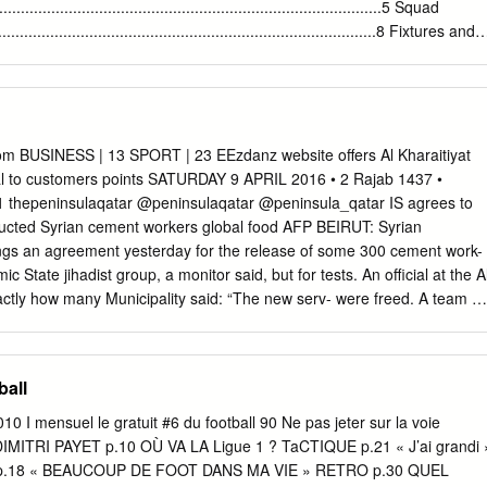
победы одну ничью и три поражения. • В трех выездных матчах во
........................................................................................5 Squad
у победу при двух поражениях. • Как тренер ЦСКА, Валерий
.........................................................................................8 Fixtures and
льный баланс встреч с французами. Под его руководством красно-
.............................................................................10 Match-by-match
а из пяти, хотя в двух других потерпели поражения. • Более того,
....................................................................14 Match
тавником московского "Динамо" Газзаев одолел на выезде "Канн" с
....................................................................................16
оял ничью дома - 1:1.
.............................................................................................17 This
ation relating to this UEFA Europa League match. For more detailed
m BUSINESS | 13 SPORT | 23 EEzdanz website offers Al Kharaitiyat
n-depth competition statistics, please refer to the matchweek press kit,
ital to customers points SATURDAY 9 APRIL 2016 • 2 Rajab 1437 •
at: http://www.uefa.com/uefa/mediaservices/presskits/index.html Paris
 thepeninsulaqatar @peninsulaqatar @peninsula_qatar IS agrees to
ssia Dortmund
ucted Syrian cement workers global food AFP BEIRUT: Syrian
gs an agreement yesterday for the release of some 300 cement work-
c State jihadist group, a monitor said, but for tests. An official at the A
ctly how many Municipality said: “The new serv- were freed. A team at
 easier, as through IS abducted the employees control section of Al on
arket, on Monday from Al Badia cement Rayyan Municipality will
 super- factory outside the town of Dmeir, market individually.” around
ball
ontact supermarkets if “We have the contact numbers Local figures
as been of all supermarkets in Al Rayyan mediated a deal with IS on
10 I mensuel le gratuit #6 du football 90 Ne pas jeter sur la voie
d items area. We communicate with them to let the workers go free,
IMITRI PAYET p.10 OÙ VA LA Ligue 1 ? TaCTIQUE p.21 « J’ai grandi 
emove and they too coordinate with us. ing to the Syrian Observatory
.18 « BEAUCOUP DE FOOT DANS MA VIE » RETRO p.30 QUEL