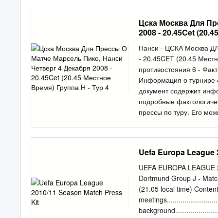
France, gêné son coéquipi
rétrogradé de la pole pos
Цска Москва Для Пр
Alain de Martignac) e o 
2008 - 20.45Cet (20.
2007 www.lequipe.fr T 
QUOTIDIEN DU SPORT E
Нанси - ЦСКА Москва Д
Valenciennois Johan Audel
- 20.45CET (20.45 Мест
à Toulouse (3-1). Bordea
противостояния 6 - Факт
devant Sochaux (0-0) ont 
Информация о турнире 4
huit matches. (Pages 3 à
документ содержит инф
Karim Benzema (Lyon).
подробные фактологичес
прессы по туру. Его мо
http://ru.uefa.com/uefa/
играющий с французски
четвертую победу на гр
Uefa Europa League 
Газзаева необходимо п
Лотарингии в родных сте
UEFA EUROPA LEAGUE 20
но набрал четыре очка 
Dortmund Group J - Matc
Пабло Корреа досрочно о
(21.05 local time) Conten
первая встреча в евроку
meetings.............................
вот для ЦСКА это уже в
background..........................