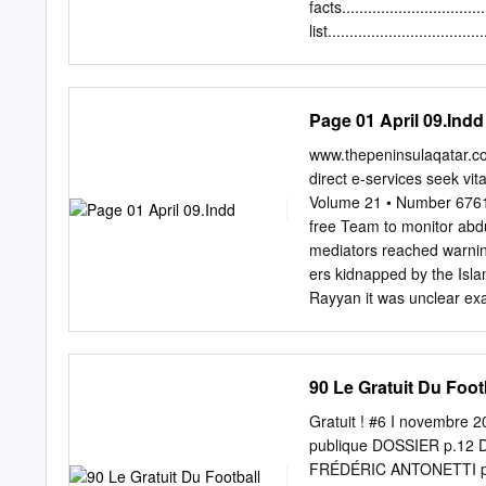
принесли армейцам три 
facts.................................
Франции ЦСКА добыл одн
list..................................
Газзаев имеет положите
results............................
синие выиграли три матч
lineups..............................
до этого еще будучи нас
officials..............................
Page 01 April 09.Indd
счетом 1:0, а затем отст
Legend...............................
press kit includes inform
www.thepeninsulaqatar.co
factual information, and i
direct e-services seek v
which can be downloaded 
Volume 21 • Number 6761
Saint-Germain FC - Boru
free Team to monitor abd
mediators reached warnin
ers kidnapped by the Islami
Rayyan it was unclear exa
the health ice makes work
message we control the m
instead of informing every
90 Le Gratuit Du Foot
50km east of Damascus. c
from Dmeir any warning h
Gratuit ! #6 I novembre 20
Friday issued against foo
publique DOSSIER p.12 D
accord- and ask them to r
FRÉDÉRIC ANTONETTI p