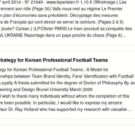
 Avant n’est l’attaquant-vedette de Liverpool Mohamed Salah de mémoire
vril 2014 - N° 21649 - www.leparisien.fr 1,10 € (Wirelmage.) Les
e demeurer pas encore enterré. Les Rouge et Noir, contre à un « poseur
prennent son rôle (Page 30) Valls nous met au régime Le Premier
 de silencieux. Si tout ne sent pas le parfum de la toute attente et en
 un plan d’économies sans précédent. Décryptage des mesures
 club – français – qui défenestre son entraîneur rose, et que la fin de
de Français qui vont devoir se serrer la ceinture. (Pages 2 à 5)
tteurs, ont toujours leur sort entre les mains.
jà jouée? Corsan.) (LP/Olivier PARIS Le tram poursuit sa conquête des
al) UKRAINE Reportage dans un pays proche du chaos (Page 8)
iel Van Buyten est « fier d’être belge » (Pages 18 et 19)
/MAXPPP/Mohamed 23 millions d’Algériens sont appelés aujourd’hui 
le. Abdelaziz Bouteflika, âgé et malade, est donné favori du scrutin.
ategy for Korean Professional Football Teams
en 02 LE FAIT DU JOUR Jeudi 17 avril 2014 n L’ÉDITO 18 Mds€ à la 11
s collectivités Rendez-vous 18 Réduction du train 11 locales
y for Korean Professional Football Teams : A Model for
nships between Team Brand Identity, Fans’ Identification with Football
yalty A thesis submitted for the degree of Doctor of Philosophy By Ja
t des mesures d’économie base de calcul du salaire des fonctionnaires.
eering and Design Brunel University March 2009
mies Diminution des dépenses de fonctionnement
 to thank many individuals without whom the completion of this
 moyens entre communes.
e been possible. In particular, I would like to express my sincere
visor Dr. Ray Holland who has supported my research with valuable
also wish to extend express thankfulness for my college Gwang Jin Na.
re much appreciated to conduct LISREL. In addition, my special
ts who completed my survey. Finally, but definitely not least, I would