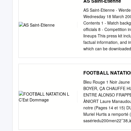
AS Saint-Etienne
AS Saint-Etienne - Werd
Wednesday 18 March 2009
Contents 1 - Match backgr
officials 8 - Competition
lineups This press kit in
factual information, and i
which can be downloaded 
background Despite deali
1982 in the first leg at
tie is far from over. • H
FOOTBALL NATATION
start against St-Etienne, 
increase their advantage a
Bleu Rouge 1 Noir Ja
Etienne had been unbeate
BOYER, ÇA CHAUFFE H
Bohemians Praha in the 
ENTRE ALONSO FRAPPE 
1982. That run comprised
ÀNIORT Laure Manaudou. 
in Europe stretches back 
notre (Pages 14 et 15) 
UEFA President Michel Pla
Muriel Hurtis a remporté
sasériedu200men22’’38,à7
personnel, ÉCRASE GALLE