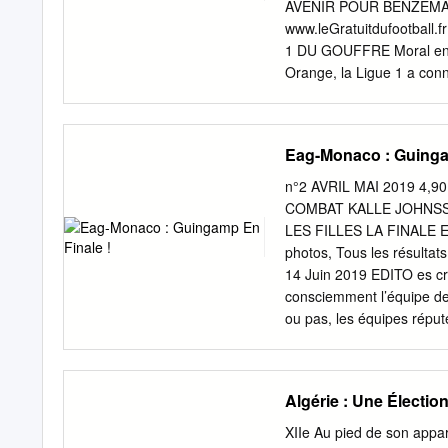
for The messages are sen
AVENIR POUR BENZEMA ? L
most of them speak the T
www.leGratuitdufootball
serv- said that in effect,
1 DU GOUFFRE Moral en b
led coalition reinforces o
Orange, la Ligue 1 a connu
would be freed as others h
Mais la crise est passée p
PanoramiC Gouic / Fep N. 
droits a annoncé qu’il ne
Eag-Monaco : Guinga
revenus de la Ligue 1 risq
10 en position de force po
n°2 AVRIL MAI 2019 4
COaCH : Frédéric Antonet
COMBAT KALLE JOHNSSON
français : avec des revenu
LES FILLES LA FINALE E
LEMAISTRE Ed STAR : La 
photos, Tous les résulta
concurrents face à Canal 
14 Juin 2019 EDITO es cr
PLANÈTE FOOTBALL pourquo
consciemment l’équipe de 
ou pas, les équipes réput
banane jetée en direction
non plus, c’est vrai. Mai
qu’on a bien du après la
Algérie : Une Électio
mal à admettre. Dans une s
l’Humanité. Des chants o
XIIe Au pied de son appa