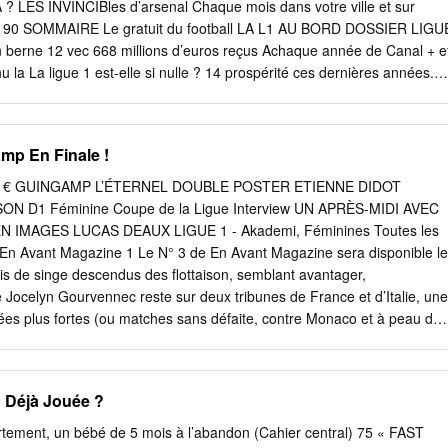
t only in Eng- Human Rights. the product temporarily lish because
ES INVINCIBles d’arsenal Chaque mois dans votre ville et sur
he Britain-based monitor from shelves. language. We introduced this
.fr 90 SOMMAIRE Le gratuit du football LA L1 AU BORD DOSSIER LIGU
 some 170 work- ice to ensure the safety of people,” Smoke rises as US-
erne 12 vec 668 millions d’euros reçus Achaque année de Canal + e
pposition forces with airstrikes as they seize the control of Turkmen ers
 la La ligue 1 est-elle si nulle ? 14 prospérité ces dernières années.
ad the official said.
ar là et Les nouveaux riches 16 le déficit structurel des clubs qui /
Le avait disparu réapparaît. L’opérateur Orange et ses 200 millions d
 prolongerait pas l’expérience en INTERVIEWS 2012. Résultat : les
mp En Finale !
uent encore de baisser car Canal +, qui sera alors Star : Dimitri Payet
ur l’appel d’offre, n’aura aucune raison d’augmenter sa contribution.
,90 € GUINGAMP L’ÉTERNEL DOUBLE POSTER ETIENNE DIDOT
ti 18 Cette épée de Damoclès est une vraie menace 3 pour les clubs
 D1 Féminine Coupe de la Ligue Interview UN APRÈS-MIDI AVEC
s en baisse, l’avenir de la Ligue 1 n’est pas garanti. / PanoramiC
N IMAGES LUCAS DEAUX LIGUE 1 - Akademi, Féminines Toutes les
bande à Fifi 27 La LFP a beau pousser en avant des supposés
tsEn Avant Magazine 1 Le N° 3 de En Avant Magazine sera disponible le
+ ou agiter la menace d’une chaîne payante sur la TNT, on voit mal
is de singe descendus des flottaison, semblant avantager,
i la chaîne cryptée desserrerait les cor- dons de la bourse.
Jocelyn Gourvennec reste sur deux tribunes de France et d’Italie, une
ées plus fortes (ou matches sans défaite, contre Monaco et à peau de
 les plus vendeuses)… Le monde du football Strasbourg. Sans victoire
s du Gabonais d’Arsenal Pierre-Emerick regorge ces temps-ci de maux
 déception de la finale de la Coupe de Aubameyang. Comme une injure
n Déjà Jouée ?
ociété frappée de la Ligue, il fallait un mental d’acier pour garder Dà
dieux assimilant cécité contagieuse, ou d’un dangereux manque la tête
rtement, un bébé de 5 mois à l’abandon (Cahier central) 75 « FAST