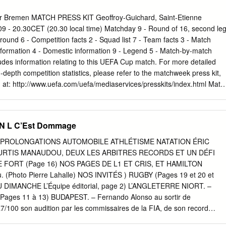
er Bremen MATCH PRESS KIT Geoffroy-Guichard, Saint-Etienne
 - 20.30CET (20.30 local time) Matchday 9 - Round of 16, second le
ound 6 - Competition facts 2 - Squad list 7 - Team facts 3 - Match
 information 4 - Domestic information 9 - Legend 5 - Match-by-match
cludes information relating to this UEFA Cup match. For more detailed
n-depth competition statistics, please refer to the matchweek press kit,
at: http://www.uefa.com/uefa/mediaservices/presskits/index.html Matc
ng AS Saint-Etienne their first UEFA competition defeat since Novembe
 the Weserstadion, Werder Bremen know that their UEFA Cup Round of 16
aving knocked out AC Milan in the previous round, Bremen made a bright
 L C’Est Dommage
with Naldo putting them into a 20th-minute lead, but they failed to
fter that and head to France with the outcome still in the balance. • St-
une PROLONGATIONS AUTOMOBILE ATHLÉTISME NATATION ÉRIC
n in their 12 previous European games since losing 4-0 at FC
URTIS MANAUDOU, DEUX LES ARBITRES RECORDS ET UN DÉFI
second leg of their 1982/83 UEFA Cup second-round tie on 3 Novembe
FORT (Page 16) NOS PAGES DE L1 ET CRIS, ET HAMILTON
 seven wins and five draws. • Les Verts' nine-game unbeaten home ru
(Photo Pierre Lahalle) NOS INVITÉS ) RUGBY (Pages 19 et 20 et
to the quarter-finals of the 1980/81 UEFA Cup, when a team featuring
DU DIMANCHE L’Équipe éditorial, page 2) L’ANGLETERRE NIORT. –
tini lost 4-1 to Ipswich Town FC at the Stade Geoffroy-Guichard.
 (Pages 11 à 13) BUDAPEST. – Fernando Alonso au sortir de
/100 son audition par les commissaires de la FIA, de son record
S hier soir. Accusé d’avoir volontairement aux Championnats de