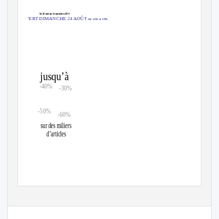
Du 20 août au 9 septembre 2014
OUVERT DIMANCHE 24 AOÛT
de 10h à 19h
jusqu’à
-40%
-30%
-70%
-50%
-60%
sur des miliers
d’articles
OUVERT DU LUNDI AU SAMEDI
de 9h30 à 19h30