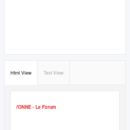
Html View
Text View
B
A
Y
ONNE - Le Forum