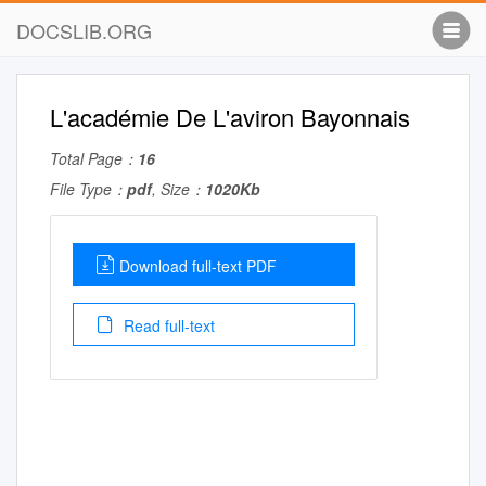
DOCSLIB.ORG
L'académie De L'aviron Bayonnais
Total Page：
16
File Type：
pdf
, Size：
1020Kb
Download full-text PDF
Read full-text