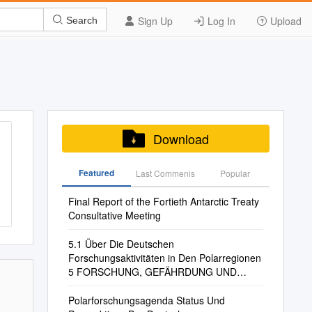
Sign Up
Log In
Upload
Search
Download
Featured
Last Commenis
Popular
Final Report of the Fortieth Antarctic Treaty
Consultative Meeting
5.1 Über Die Deutschen
Forschungsaktivitäten in Den Polarregionen
5 FORSCHUNG, GEFÄHRDUNG UND
SCHUTZ
Polarforschungsagenda Status Und