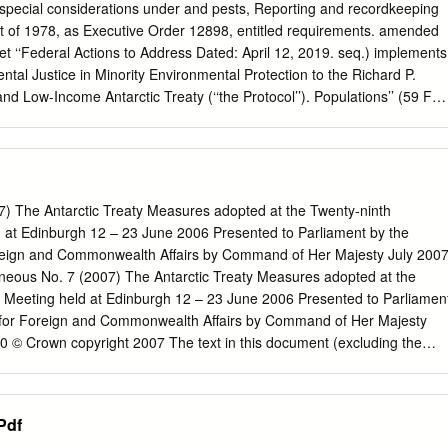
face levels for constraining ice sheet models during known glacial
ecial considerations under and pests, Reporting and recordkeeping
post-14 Ma period. The remains of the fluctuation of ice sheet surfac
ct of 1978, as Executive Order 12898, entitled requirements. amended
rding, will most probably provide the precious direct evidences for
 et ‘‘Federal Actions to Address Dated: April 12, 2019. seq.) implements
ehaviour. There are glacial erosion and wind-erosion physiognomies
ntal Justice in Minority Environmental Protection to the Richard P.
nd extremely vulnerable, such as the ice-core pyramid, the ventifact,
and Low-Income Antarctic Treaty (‘‘the Protocol’’). Populations’’ (59 FR
or, Office of Pesticide Programs. Annex V contains provisions for the
chapter I is protection of specially designated areas Since tolerances
ded as follows: specially managed areas and historic are established
n sites and monuments. Section 2405 of under FFDCA section 408(d),
D] title 16 of the ACA directs the Director the tolerance exemption
7) The Antarctic Treaty Measures adopted at the Twenty-ninth
ional Science Foundation to ■ do not require the issuance of a 1. The
d at Edinburgh 12 – 23 June 2006 Presented to Parliament by the
t 180 issue such regulations as are necessary proposed rule, the
oreign and Commonwealth Affairs by Command of Her Majesty July 200
nues to read as follows: and appropriate to implement Annex V
eous No. 7 (2007) The Antarctic Treaty Measures adopted at the
 (5 U.S.C. 601 Authority: 21 U.S.C. 321(q), 346a and 371. to the
e Meeting held at Edinburgh 12 – 23 June 2006 Presented to Parliamen
apply. ■ 2. Add § 180.1365 to subpart D to read The Antarctic Treaty
e for Foreign and Commonwealth Affairs by Command of Her Majesty
 directly regulates growers, as follows: includes the United States,
 © Crown copyright 2007 The text in this document (excluding the
ors, food handlers, and food adopt measures to establish, consolidate
tal logos) may be reproduced free of charge in any format or mediu
bes.
d accurately and not used in a misleading context. The material must be
yright and the title of the document specified. Any enquiries relating
Pdf
document should be addressed to the Licensing Division, HMSO, St