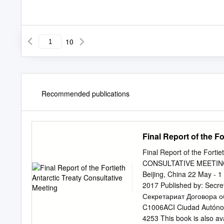
10
Recommended publications
Final Report of the F
Final Report of the Fort
CONSULTATIVE MEETING Fin
Beijing, China 22 May - 1
2017 Published by: Secreta
Секретариат Договора об 
C1006ACI Ciudad Autónom
4253 This book is also av