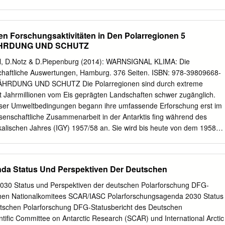
l. I): 978-987-4024-43-5 ISBN (complete work): 978-987-4024-42-8
yms and Abbreviations 9 PART I. FINAL REPORT 11 1. Final Report
3. Appendices 199 Appendix 1: Preliminary Agenda for ATCM XLI,
en Forschungsaktivitäten in Den Polarregionen 5
cation of Items 201 Appendix 2: Host Country Communique 203 PART
HRDUNG UND SCHUTZ
NS AND RESOLUTIONS 205 1. Measures 207 Measure 1 (2017):
cted Area No. 109 (Moe Island, South Orkney Islands): Revised
ssl, D.Notz & D.Piepenburg (2014): WARNSIGNAL KLIMA: Die
ure 2 (2017): Antarctic Specially Protected Area No. 110 (Lynch
chaftliche Auswertungen, Hamburg. 376 Seiten. ISBN: 978-39809668-
ands): Revised Management Plan 211 Measure 3 (2017): Antarctic
RDUNG UND SCHUTZ Die Polarregionen sind durch extreme
No. 111 (Southern Powell Island and adjacent islands, South Orkney
t Jahrmillionen vom Eis geprägten Landschaften schwer zugänglich.
ment Plan 213 Measure 4 (2017): Antarctic Specially Protected Area
ieser Umweltbedingungen begann ihre umfassende Erforschung erst im
land, Marguerite Bay, Graham Land): Revised Management Plan 215
ssenschaftliche Zusammenarbeit in der Antarktis fing während des
ic Specially Protected Area No. 129 (Rothera Point, Adelaide Island):
kalischen Jahres (IGY) 1957/58 an. Sie wird bis heute von dem 1958
217 Measure 6 (2017): Antarctic Specially Protected Area No.
ichen Scientific Committee on Antarctic Research (SCAR) gefördert und
 Zwölf Staaten, die während des IGY in der Antarktis
richtet hatten, unterzeichneten 1959 den Antarktis- vertrag, der die
da Status Und Perspektiven Der Deutschen
 internationale wissenschaftliche Kooperation langfristig festschrieb. Bi
taaten diesem Vertragswerk bei. Sein Konsultativstatus fordert
030 Status und Perspektiven der deutschen Polarforschung DFG-
substantial research activities« und gewährt andererseits Mitsprache be
chen Nationalkomitees SCAR/IASC Polarforschungsagenda 2030 Status
mpfeh- lungen, Entscheidungen und Beschlüssen. Eine internationale
utschen Polarforschung DFG-Statusbericht des Deutschen
schung der Arktis war während des »Kalten Krieges« aus- sichtslos.
ntiﬁc Committee on Antarctic Research (SCAR) und International Arctic