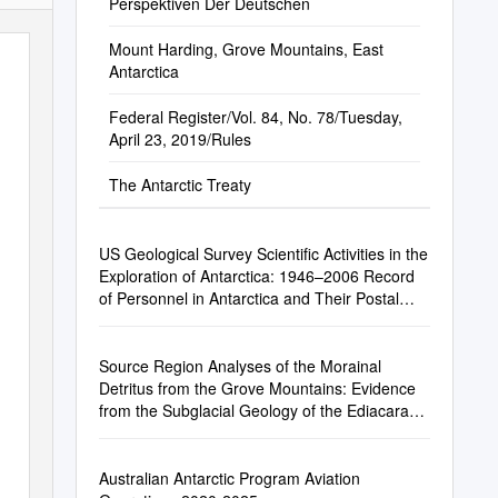
Perspektiven Der Deutschen
Mount Harding, Grove Mountains, East
Antarctica
Federal Register/Vol. 84, No. 78/Tuesday,
April 23, 2019/Rules
The Antarctic Treaty
US Geological Survey Scientific Activities in the
Exploration of Antarctica: 1946–2006 Record
of Personnel in Antarctica and Their Postal
Cachets: US Navy (1946–48, 1954–60),
International
Source Region Analyses of the Morainal
Detritus from the Grove Mountains: Evidence
from the Subglacial Geology of the Ediacaran–
Cambrian Prydz Belt of East Antarctica
Australian Antarctic Program Aviation