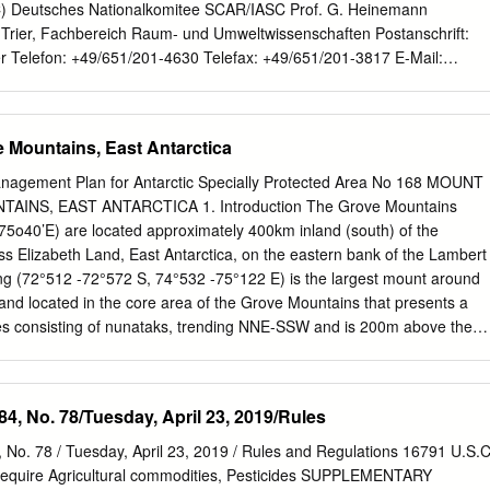
anden sich in dieser Region mit ihrem Nukleararsenal direkt
) Deutsches Nationalkomitee SCAR/IASC Prof. G. Heinemann
 politischen Veränderungen in der Sowjetunion eröffneten sich erste
t Trier, Fachbereich Raum- und Umweltwissenschaften Postanschrift:
als nicht-staatliche
ier Telefon: +49/651/201-4630 Telefax: +49/651/201-3817 E-Mail:
ww.scar-iasc.de Juli 2017 Das vorliegende Werk wurde sorgfältig
nehmen Autoren, Herausgeber und Verlag für die Richtigkeit von
atschlägen sowie für eventuelle Druckfehler keine Haftung. Alle
 Mountains, East Antarctica
 der Übersetzung in andere Sprachen, vorbehalten. Kein Teil dieser
rift- liche Genehmigung des Verlages in irgendeiner Form – durch
gement Plan for Antarctic Specially Protected Area No 168 MOUNT
ng oder irgendein anderes Verfahren – reproduziert oder in eine von
INS, EAST ANTARCTICA 1. Introduction The Grove Mountains
 von Datenverarbeitungsmaschinen, verwendbare Sprache übertra-
75o40’E) are located approximately 400km inland (south) of the
en. Die Wiedergabe von Warenbezeichnungen, Handelsnamen oder
ss Elizabeth Land, East Antarctica, on the eastern bank of the Lambert
 diesem Buch berechtigt nicht zu der Annahme, dass diese von
ng (72°512 -72°572 S, 74°532 -75°122 E) is the largest mount around
erden dürfen. Vielmehr kann es sich auch dann um eingetragene
nd located in the core area of the Grove Mountains that presents a
ge gesetzlich geschützte Kennzeichen handeln, wenn sie nicht eigens
es consisting of nunataks, trending NNE-SSW and is 200m above the
All rights reserved (including those of translation into other languages).
B). The primary reason for designation of the Area as an Antarctic
be reproduced in any form – by photoprinting, microﬁlm, or any other
is to protect the unique geomorphological features of the area for
r translated into a machine language without written permission from
 evolutionary history of East Antarctic Ice Sheet (EAIS), while widening
 84, No. 78/Tuesday, April 23, 2019/Rules
d names, trademarks, etc. used in this book, even when not speciﬁcally
ctic protected areas system. Research on the evolutionary history of
o be considered unprotected by law.
le in reconstructing the past climatic evolution in global scale. Up to
4, No. 78 / Tuesday, April 23, 2019 / Rules and Regulations 16791 U.S.C
the understanding of the EAIS behaviour remains the lack of direct
t require Agricultural commodities, Pesticides SUPPLEMENTARY