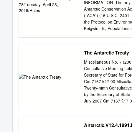
evidence of ice sheet sur
INFORMATION: The any sp
maxima and minima in the 
Antarctic Conservation A
preserved around Mount Ha
(‘‘ACA’’) (16 U.S.C. 2401,
reconstructing the EAIS b
the Protocol on Environme
which are rare in nature a
Keigwin, Jr., Populations 
etc.
7629, February 16, Direct
1994). Therefore, 40 CFR 
and exemptions that amen
The Antarctic Treaty
on the basis of a petitio
such as PART 180—[AMENDE
Miscellaneous No. 7 (200
in this action, of the Nat
Consultative Meeting hel
authority citation for par
Secretary of State for F
requirements of the conti
Cm 7167 £17.00 Miscellan
Regulatory Flexibility Act
Twenty-ninth Consultativ
Protocol. et seq.) do not 
by the Secretary of Stat
Parties, which This action
July 2007 Cm 7167 £17.00
periodically food process
Royal Arms and departmen
retailers, not States or tri
providing it is reproduce
acknowledged as Crown cop
Antarctic.V12.4.1991.
to the copyright in this 