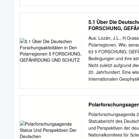
ISSN 2346-9897 ISBN (vo
Contents VOLUME I Acron
13 2. CEP XX Report 115 
5.1 Über Die Deutsch
Working Groups and Allo
FORSCHUNG, GEFÄ
II. MEASURES, DECISIO
Antarctic Specially Prote
Aus: Lozán, J.L., H.Gra
Management Plan 209 Meas
Polarregionen. Wis- sens
Island, South Orkney Isl
63 5 FORSCHUNG, GEFÄH
Specially Protected Area 
Bedingungen und ihre sei
Islands): Revised Manage
Nicht zuletzt aufgrund d
No. 115 (Lagotellerie Is
20. Jahrhundert. Eine wi
Measure 5 (2017): Antarct
Internationalen Geophysi
Revised Management Plan 
gegründeten nicht-staatl
international koordiniert.
Forschungsstationen einge
Polarforschungsagen
friedliche Nutzung und die
heute traten weitere 36 S
Polarforschungsagenda 2
einerseits »conduc- ting 
Statusbericht des Deuts
der Verabschiedung von E
und Perspektiven der de
Zusammenarbeit zur Erfor
Nationalkomitees für Scie