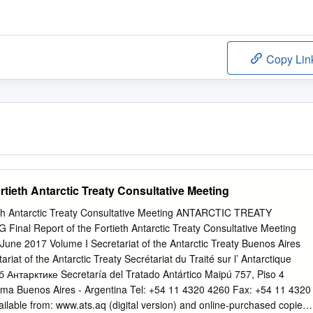
Copy Lin
ortieth Antarctic Treaty Consultative Meeting
ieth Antarctic Treaty Consultative Meeting ANTARCTIC TREATY
al Report of the Fortieth Antarctic Treaty Consultative Meeting
 June 2017 Volume I Secretariat of the Antarctic Treaty Buenos Aires
riat of the Antarctic Treaty Secrétariat du Traité sur l’ Antarctique
Антарктике Secretaría del Tratado Antártico Maipú 757, Piso 4
a Buenos Aires - Argentina Tel: +54 11 4320 4260 Fax: +54 11 4320
ailable from: www.ats.aq (digital version) and online-purchased copies.