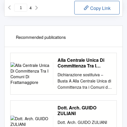
4
Copy Link
Recommended publications
Alla Centrale Unica Di
Committenza Tra I
Comuni Di
Dichiarazione sostituiva –
Frattamaggiore
Busta A Alla Centrale Unica di
Committenza tra i Comuni di
Frattamaggiore, Grumo
Nevano, Crispano,
Frattaminore e Cardito
Dott. Arch. GUIDO
comune capofila
ZULIANI
Frattamaggiore - c/o
Dott. Arch. GUIDO ZULIANI
Municipio Frattamaggiore