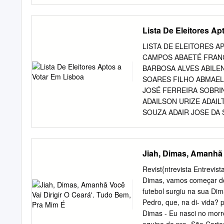
Respeitosamente, Dirceu
ASSINADO DIGITALMEN
http://www.senado.gov.b
Lista De Eleitores Ap
Secretaria de Comissõ
INFORMATIVA E RELAÇ
LISTA DE ELEITORES A
DE VERIFICAÇÃO: 31F
CAMPOS ABAETÉ FRAN
http://www.senado.gov.b
BARBOSA ALVES ABILE
Secretaria de Comissões 
SOARES FILHO ABMAEL
de lona para eleição de 
JOSÉ FERREIRA SOBRI
à urna eletrônica para 2
ADAILSON URIZE ADAIL
adquirir tais urnas mode
SOUZA ADAIR JOSE DA 
papel, em urnas de lona
DE SOUZA ADALBERTO
sistema eleitoral que po
ADALBERTO DOS SANTO
de dúvida.
DOS SANTOS ADALBERT
Jiah, Dimas, Amanhã 
OLIVEIRA ADALTON CE
SZCZEPANOWSKI ADANI
Revist{ntrevista Entrevis
AFONSO PENA ADÃO B
Dimas, vamos começar do 
ADÃO LUIZ DA SILVA A
futebol surgiu na sua Di
BORGES ADÃO SIQUEIRA
Pedro, que, na di- vida? 
ADAUTO RAMOS SATHLE
Dimas - Eu nasci no morr
NASCIMENTO MORGADO 