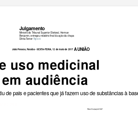
Julgamento
Ministro do Tribunal Superior Eleitoral, Herman
Benjamin, entregou relatório final da ação da chapa
Dilma-Temer
P
á
g
i
n
a 14
A
U
NIÃO
João Pessoa, Paraíba - SEX
T
A
-FEIRA, 12 de maio de 2017
e uso medicinal
 em audiência
tiu de pais e pacientes que já fazem uso de substâncias à ba
stações
Divulgação/CMJP
Foto: