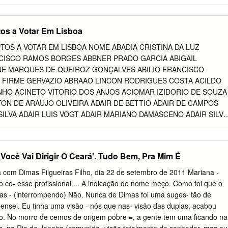
 Vieira Machado Filho Diretor da Secretaria de Comissões ARQUIVO
TE. CÓDIGO DE VERIFICAÇÃO: 31F1656B001CB1F2. CONSULTE E
r/sigadweb/v.aspx. 00100.122831/2017-60 Secretaria-Geral da Mesa
tos a Votar Em Lisboa
es ANEXO AO MEMORANDO Nº. 71/2017 – SCOM - FICHA
ÃO DE APOIADORES ARQUIVO ASSINADO DIGITALMENTE. CÓDIGO
PTOS A VOTAR EM LISBOA NOME ABADIA CRISTINA DA LUZ
1656B001CB1F2. CONSULTE EM
CISCO RAMOS BORGES ABBNER PRADO GARCIA ABIGAIL
r/sigadweb/v.aspx. 00100.122831/2017-60 Secretaria-Geral da Mesa
NE MARQUES DE QUEIROZ GONÇALVES ABILIO FRANCISCO
Ideia Legislativa nº. 83.675 TÍTULO Voto em cédulas de papel e urnas
 FIRME GERVAZIO ABRAAO LINCON RODRIGUES COSTA ACILDO
2018 (sic) DESCRIÇÃO Visto que foi aprovado o voto impresso, paralel
NHO ACINETO VITORIO DOS ANJOS ACIOMAR IZIDORIO DE SOUZA
018, mas o TSE diz não ter condições de gastar R$2,5 bilhões para
TON DE ARAUJO OLIVEIRA ADAIR DE BETTIO ADAIR DE CAMPOS
rnizadas, sugerimos que a eleição seja realizada com voto em cédula d
SILVA ADAIR LUIS VOGT ADAIR MARIANO DAMASCENO ADAIR SILVA
, como antigamente. (sic) MAIS DETALHES A sociedade cobra um
 ANTONIO NASCIMENTO ADALBERTO DO COUTO ONOFRE
ssa ser auditado, principalmente com recontagem, caso haja algum tipo
S ROCHA ADALBERTO FERREIRA BRITO ADALBERTO FRANCISCO
O SILVA SANTOS ADALGISA ZUZA BRAGANCA ADALIA PEREIRA DE
Você Vai Dirigir O Ceará'. Tudo Bem, Pra Mim É
SAR DE JESUS ADALTON DE SOUZA OLIVEIRA ADAM ROGER PRUS
LDA NUNES VICENTE ADANS RAFAEL STERSA ARCE ADAO
ta com Dimas Filgueiras Filho, dia 22 de setembro de 2011 Mariana -
OSCO MENDES ADAO CORREA DE ARAUJO ADAO GABRIEL GOMES
co- esse profissional ... A indicação do nome meço. Como foi que o
DAO PATRICIO ADÃO PEREIRA GUSMÃO ADAO ROBERTO RIBEIRO
mas - (interrompendo) Não. Nunca de Dimas foi uma suges- tão de
 DA SILVA ADAUTO DA SILVA FILHO ADAUTO PEREIRA DA SILVA
pensei. Eu tinha uma visão - nós que nas- visão das duplas, acabou
R ADEILDO CARDOSO DA SILVA ADEILDO PROFIRO DO
o. No morro de cemos de origem pobre =, a gente tem uma ficando na
ADEILSON DA SILVA ADEILSON DE OLIVEIRA CAMPOS ADEILSON