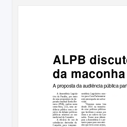
ALPB discut
da maconha
A proposta da audiência pública par
Manife
sembleia Legislativa mos-
A
Assembleia Legisla-
tra que a Casa Parlamentar
tiva da Paraíba, por meio
está preocupada em salvar
de uma propositura da de-
vidas.
putada estadual Estela Be-
“Estamos numa luta
zerra (PSB), realiza nesta
desde 2014 na tentativa
sexta-feira, (12), uma au-
de criar políticas públicas
diência pública com o ob-
que facilitem o acesso aos
jetivo de debater políticas
óleos e ao cultivo da Can-
públicas relativas ao uso
nabis. Trazer esse debate
medicinal da Cannabis.
para a Assembleia é o pri-
A
eficácia do uso de
meiro passo para um cami-
substâncias derivadas da
nho que leve a esse acesso,
Cannabis para tratamen-