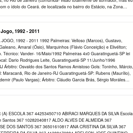
s, no Rio de Janeiro (comunida- visão totalmente de sonhador, mas eu
UZA DA SILVA ADELAIDE FERREIRA DE MOURA CORDEIRO
om o ídolo do Ceará. de localizada no bairro do Estácio, na Zona
ES ADELAIDE MESSIAS ALVES ADELAIDE VALERIA DE SOUSA
nhava só em me Norte da cidade). Naquele período em que formar
IR ARANTES ORTIZ ADELAR DE OLIVEIRA ADELE JUSTINE PIRES
ha carreira eu jogava pelada, o meu primo me apresen- normal. Não
TOLAZO DOS SANTOS ADELIA AKIKO IDE DOS SANTOS LOURENÇO
so- tou a um diretor do Banco do Brasil, porque nhar de ser jogador d
 Jogo, 1992 - 2011
 PALACIO ALVES ADELINA APARECIDA
o primo) trabalhava no Banco do Brasil. sou na minha cabeça. Tive ess
am a oportunidade de ir treinar de e é o que digo a você: fui na bola
OGO, 1992 - 2011 1992 Palmeiras: Velloso (Marcos), Gustavo,
ebol e Regatas. Clube num prato de comida. Tive sorte. Você tam-
 Galeano, Amaral (Ósio), Marquinhos (Flávio Conceição) e Elivélton;
O time de futebol, bém tem de ter sorte pra vencer na vida. no
do. Técnico: Vander- 16/Maio/1992 Palmeiras 4x0 Guaratinguetá-SP lei
m 1904). Igor - Mas seus pais apoiavam esse ca- Nessa época eu tinh
cal: Dario Rodrigues Leite, Guaratinguetá-SP 11/Junho/1996
do futebol? Aí fui.
J Árbitro: Osvaldo dos Santos Ramos Amistoso Gols: Toninho, Márcio
: Maracanã, Rio de Janeiro-RJ Guaratinguetá-SP: Rubens (Maurílio),
demir (Paulo Vargas); Árbitro: Cláudio Garcia Brás, Sérgio Moráles
co Antônio (Tom), Carlos Alberto Gols: Mauricinho (BOT); Chris (PAL)
o: Benê Ramos. Botafogo: Carlão, Jefferson, Wilson Gottardo,
 Souza, Moisés Palmeiras: Marcos, Odair (Marques), Toninho, Tonhão
César (Julinho), Dauri (Marcelo Alves) e Bentinho (Hugo); Mauricinho 
io, Daniel (Galeano) e Edu Marangon; Betinho, Márcio e Paulo Sérgio
(A) ESCOLA 367 44253450710 ABIRACI MARQUES DA SILVA Escola
endes). Técnico: Nelsinho Baptista Palmeiras: Velloso (Marcos),
lton Santos 367 10282040817 ALDO ALVES DE ALMEIDA 367
nior, Cléber (Sandro) e Júnior (Djalminha); Galeano (Rodrigo Taddei),
SE DOS SANTOS 367 36501610817 ANA CRISTINA DA SILVA 367
Conceição e Elivél- 1996 ton; Rivaldo (Dênis) e Reinaldo (Marquinhos)