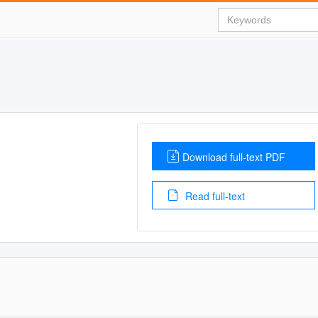
Download full-text PDF
Read full-text