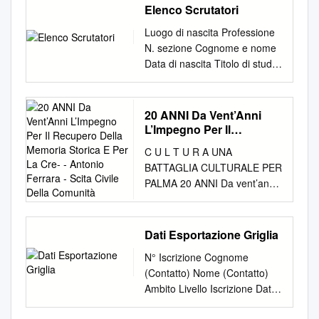
Elenco Scrutatori
Luogo di nascita Professione
N. sezione Cognome e nome
Data di nascita Titolo di studio
nella cui Indirizzo lista e' isc
SEZIONE 1 Sede SCUOLA
ELEMENTARE VIA
20 ANNI Da Vent’Anni
MUNICIPIO Scrutatori da
L’Impegno Per Il
nominare N. 4 1 GIANNONE-
Recupero Della Memoria
C U L T U R A UNA
Storica E Per La Cre- -
SIMONETTI ASSUNTA NOLA
BATTAGLIA CULTURALE PER
Antonio Ferrara - Scita
1 VIA ROMA 15/08/1972 N.
PALMA 20 ANNI Da vent’anni
Civile Della Comunità
110 2 NUNZIATA TERESA
l’impegno per il recupero della
SARNO 1 VIA NUOVA NOLA
memoria storica e per la cre- -
15/07/1983 N. 175 3 REGA
Antonio Ferrara - scita civile
Dati Esportazione Griglia
GABRIELLA NAPOLI 1 VIA
della comunità. Il ricordo del
NUOVA NOLA 27/08/1980 N.
N° Iscrizione Cognome
palmese Francesco de
155 4 PANDICO FRANCESCO
(Contatto) Nome (Contatto)
Crescenzo, illustre giornalista
NOLA 1 VIA NUOVA NOLA
Ambito Livello Iscrizione Data
sul piano nazionale. Sono
16/04/1992 N. 147 SEZIONE
Iscrizione Indirizzo
esattamente vent’anni dal -
2 Sede SCUOLA MEDIA