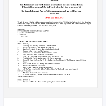
Geschichte
Zum Jubiläum ist es in vier Editionen neu erhältlich: als Super-Deluxe-Boxset,
Deluxe-Edition mit zwei CDs, als Doppel-LP und als Best-of auf einer CD
Die Super-Deluxe und Deluxe-Editionen enthalten noch nie veröffentlichte
Aufnahmen
VÖ-Datum: 22.11.2013
"Frank Sinatras "Duets" hat immer noch das Feeling einer tollen "All-Star-"Aufnahme. Seit den Sessions
zur Charity-Single "We Are The World" sind nicht mehr so viele Superstars des Pop auf einer einzigen
Scheibe mit dabei gewesen"
– The New York Times, 1993.
FORMATE:
SUPER DELUXE BOX SET (3-CD, 2-LP, DVD)
2-CD DELUXE EDITION
2-LP VINYL
1 CD BEST OF
2-CD DELUXE EDITION TRACKLISTING:
DISC 1 (DUETS)
1.
The Lady Is AꢀTramp - duet with Luther Vandross
2.
What Now My Love - duet with Aretha Franklin
3.
I’ve Got AꢀCrush On You - duet with Barbra Streisand
4.
Summer Wind - duet with Julio Iglesias
5.
Come Rain Or Come Shine - duet with Gloria Estefan
6.
New York, New York - duet with Tony Bennett
7.
They Can’t Take That Away From Me - duet with Natalie Cole
8.
You Make Me Feel So Young - duet with Charles Aznavour
9.
Guess I’ll Hang My Tears Out To Dry / In The Wee Small Hours Of The Morning - duet with Carly
Simon
10.
I’ve Got The World On A String - duet with Liza Minnelli
11.
Witchcraft - duet with Anita Baker
12.
I’ve Got You Under My Skin - duet with Bono
13.
All The Way / One For My Baby (And One More For The Road) - duet with Kenny G
BONUSꢀTRACKS
14.
My Way - duet with Luciano Pavarotti
15.
*One For My Baby (And One More For The Road) - duet with Tom Scott
*bisher unveröffentlicht
DISC 2 (DUETS II)
1.
For Once In My Life - duet with Gladys Knight and Stevie Wonder
2.
Come Fly With Me - duet with Luis Miguel