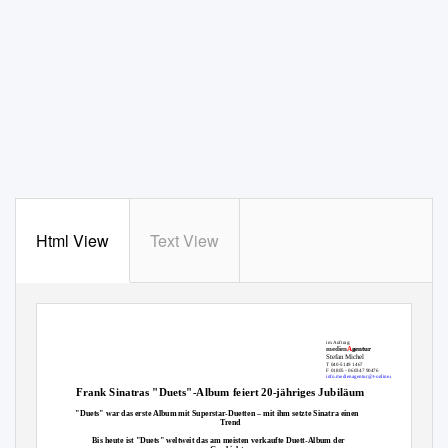
Html View
Text View
im Auftrag:
medien
A
gentur
Stefan Michel
T 040-5149 1467
F 01805 - 060347 90476
info.medienagentur@t-online.de
Frank Sinatras "Duets"-Album feiert 20-jähriges Jubiläum
"Duets" war das erste Album mit Superstar-Duetten – mit ihm setzte Sinatra einen
Trend
Bis heute ist "Duets" weltweit das am meisten verkaufte Duett-Album der