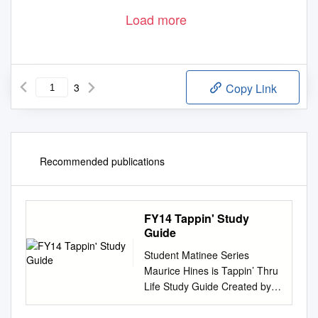
Load more
3
Copy Link
Recommended publications
FY14 Tappin' Study
Guide
Student Matinee Series
Maurice Hines is Tappin’ Thru
Life Study Guide Created by
Miller Grove High School
Drama Class of Joyce Scott