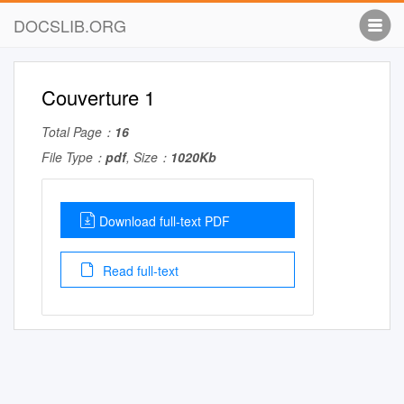
DOCSLIB.ORG
Couverture 1
Total Page：
16
File Type：
pdf
, Size：
1020Kb
Download full-text PDF
Read full-text