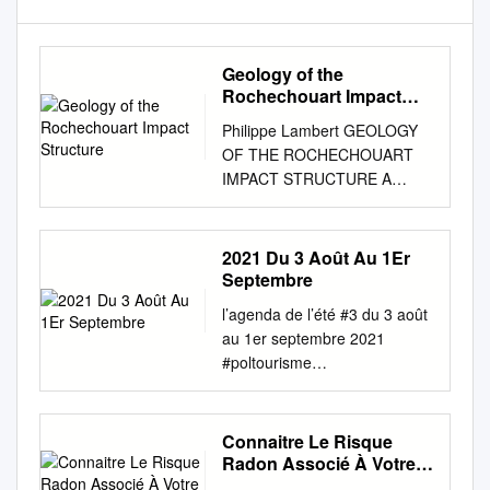
Geology of the
Rochechouart Impact
Structure
Philippe Lambert GEOLOGY
OF THE ROCHECHOUART
IMPACT STRUCTURE A
GUIDE TO SITES OF
INTEREST Philippe Lambert
METSOC-2009 EXCURSION
2021 Du 3 Août Au 1Er
GUIDEBOOK Draft Copy
Septembre
GEOLOGY OF THE
l’agenda de l’été #3 du 3 août
ROCHECHOUART IMPACT
au 1er septembre 2021
STRUCTURE GUIDE TO
#poltourisme
SITES OF INTEREST Philippe
www.poltourisme.fr Château
Lambert Sciences et
de Rochechouart,
Applications, 33800
CHAMBORET Musée d’Art
Connaitre Le Risque
Bordeaux-France
Contemporain ◊ de la Haute-
Radon Associé À Votre
lambertbdx@numericable.fr
Vienne Monts de Blond
Commune Département