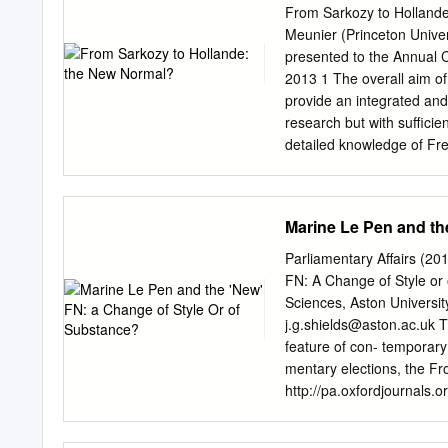
predicted to beat Le Pen.
From Sarkozy to Hollande:
created movement "France 
Meunier (Princeton Univer
de gauche, has overtaken 
presented to the Annual C
been deserted by a number
2013 1 The overall aim of
favour of Macron. [1] How
provide an integrated and
spotlight onto the "minor"
research but with suffici
Poutou made headlines aro
detailed knowledge of Fren
statement Anticapitalistas
there still a “French excep
Spanish state, declares i
was? And second, did the
mostly rupture or continui
Marine Le Pen and th
questions, rather than id
past decade or so of Frenc
Parliamentary Affairs (2
institutional evolutions; 
FN: A Change of Style or
political attitudes and el
Sciences, Aston Univers
international contexts. T
j.g.shields@aston.ac.uk
Th
approach underpinning mo
feature of con- temporary 
caught between convergin
mentary elections, the F
defence of a particular m
http://pa.oxfordjournals.or
chapter on which this pape
nationalist pol- icies to t
the five dimensions menti
impact on these elections 