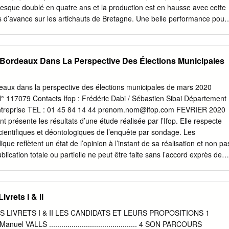
 presque doublé en quatre ans et la production est en hausse avec cette
 d’avance sur les artichauts de Bretagne. Une belle performance pour
i a valu un coup de projecteur de différents médias ces dernières
endant, France 3…). Félicitations à tous nos producteurs, notre
e de vous ! LE ROND-POINT DE LA PLAGE S’OFFRE UNE OUVERTURE
À Bordeaux Dans La Perspective Des Élections Municipales
débuté au niveau du rond-point de croisement des routes inter-plages
er la circulation souvent chargée en saison dans le sens sortant de
r la formation de bouchons sur le boulevard, une bretelle d'évitement du
deaux dans la perspective des élections municipales de mars 2020
 l'autoroute est en effet en cours de réalisation. Elle sera accompagné
° 117079 Contacts Ifop : Frédéric Dabi / Sébastien Sibai Département
 la sortie du boulevard sur le rond-point. Les conditions de circulation
ntreprise TEL : 01 45 84 14 44
prenom.nom@ifop.com
FEVRIER 2020
a plage et des touristes devraient être significativement améliorées par
présente les résultats d’une étude réalisée par l’Ifop. Elle respecte
ès cet été puisque le chantier sera achevé avant la saison estivale.
scientifiques et déontologiques de l’enquête par sondage. Les
que reflètent un état de l’opinion à l’instant de sa réalisation et non pa
lication totale ou partielle ne peut être faite sans l’accord exprès de
al pour CNews et Sud Radio Echantillon L’enquête a été menée auprès
ersonnes, représentatif de la population de Bordeaux âgée de 18 ans e
s électorales. Méthodologie La représentativité de l’échantillon a été
vrets I & Ii
 quotas (sexe, âge, profession de l’interviewé) après stratification pa
Les interviews ont été réalisées par téléphone du 3 au 6 février 2020.
 LIVRETS I & II LES CANDIDATS ET LEURS PROPOSITIONS 1
ées à la suite des questions permettant Conditions d’établir les quotas
uel VALLS ........................................... 4 SON PARCOURS