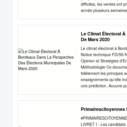
difficiles, les ventes ont
année plusieurs semaines
notre produit phare qui lu
semaines (L’Agri, l’Indép
mascotte Xofi est fièr
Le Climat Électoral 
D'importants travaux ont 
De Mars 2020
et RD11E. Afin de fluidifi
Torreilles plage et limite
Le climat électoral à Bor
rond-point en direction de
Notice technique FD/SS N
de la mise à deux voies de
Opinion et Stratégies d'E
des torreillans habitant l
Méthodologie Ce document 
ces aménagements, et ce d
fidèlement les principes 
enseignements qu’elle indi
une prédiction. Aucune pub
l’Ifop. Etude Ifop-Fiduci
d’un échantillon de 607 p
plus inscrite sur les liste
Primairescitoyennes Li
assurée par la méthode des
quartier. Mode de recueil 
#PRIMAIRESCITOYENNES
Les questions ont été plac
LIVRET I - Les candidats Man