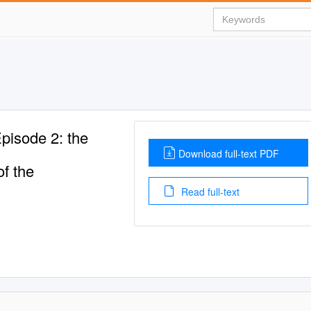
pisode 2: the
Download full-text PDF
of the
Read full-text