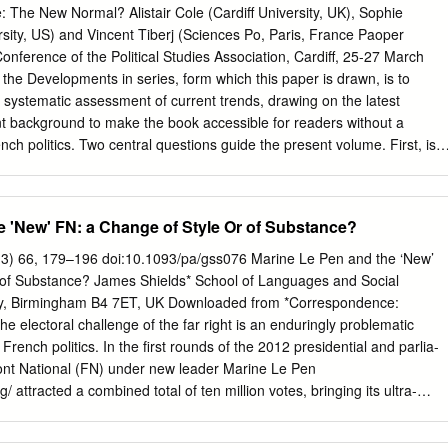
 At the same time Jean-Luc Mélenchon, supported by his specially
 The New Normal? Alistair Cole (Cardiff University, UK), Sophie
Insoumise" and, more reluctantly, the constituent parties of the Front
sity, US) and Vincent Tiberj (Sciences Po, Paris, France Paoper
the official Socialist Party candidate BenoÃ®t Hamon. This latter has
onference of the Political Studies Association, Cardiff, 25-27 March
 of leading SP figures including former prime minister Manuel Valls in
 the Developments in series, form which this paper is drawn, is to
ever a recent television debate with all eleven candidate threw the
 systematic assessment of current trends, drawing on the latest
 candidates, and notably Philippe Poutou of the New Anticapitalist Party
ent background to make the book accessible for readers without a
und the world by his attacks on Fillon and Le Pen. [2] In this
ch politics. Two central questions guide the present volume. First, is
, a current inside Podemos and section of the Fourth Internationa in th
tion”, a uniquely French path to identity and globalization - if there eve
ts support for the Poutou NPA candidature.
 presidencies of Nicolas Sarkozy and François Hollande represent
ty with French political and cultural traditions? To answer these
e 'New' FN: a Change of Style Or of Substance?
entifying a single encompassing theme, the book sets out to capture the
h politics across five main dimensions: the core political and
013) 66, 179–196 doi:10.1093/pa/gss076 Marine Le Pen and the ‘New’
processes of partisanship, citizenship, communication and mediation;
 of Substance? James Shields* School of Languages and Social
ections; domestic policy reforms and the multi-level, regional and
ity, Birmingham B4 7ET, UK Downloaded from *Correspondence:
hough there is no overarching conclusion to this volume, the key
e electoral challenge of the far right is an enduringly problematic
st chapters is one of France’s contingent governance --the country
French politics. In the ﬁrst rounds of the 2012 presidential and parlia-
g economic, European and international pressures and the robust
ront National (FN) under new leader Marine Le Pen
odel of republican integration. The main purpose of the introductory
g/ attracted a combined total of ten million votes, bringing its ultra-
r is based is to provide a temporally specific overview that integrates
he centre of national political debate. This article examines the FN’s
oned above and contributes to our understanding of the evolution of th
and its implications for French politics. Drawing on of- ﬁcial FN