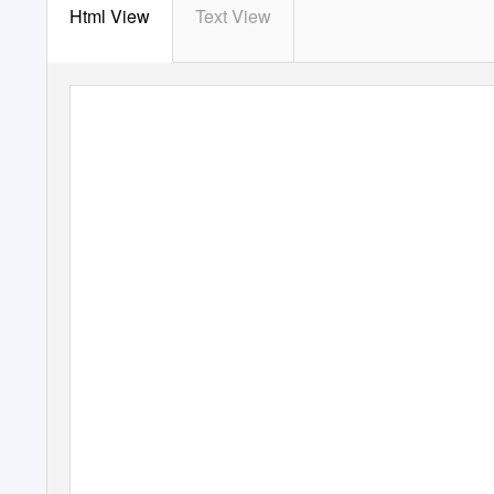
Html View
Text View