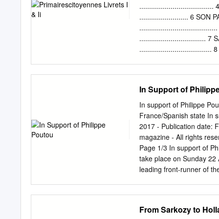
d’interrogation Les intervi
..............................
redressement sociodémogr
......................... 6 SO
base de la reconstitution 
................................
tour. NOTICE TECHNIQUE :
...............................
Bordeaux dans la perspective des
...............................
relative aux marges d’erre
.................................
chaque résultat d’une en
...............................
propositions EUROPE ..........
In Support of Philipp
...........................
Les « Primaires Citoyen
In support of Philippe Pou
semblent s’installer dura
France/Spanish state In s
que certains commentaires 
2017 - Publication date: F
dorénavant à quatre tours
magazine - All rights rese
que certains pensaient qu’
Page 1/3 In support of Phi
take place on Sunday 22 Ap
leading front-runner of th
been hard hit by accusati
accused of using European
headquarters. The current 
From Sarkozy to Hol
Hollande government Emm