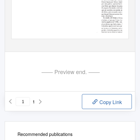
Duván Zapata por Falcao. Quería ganar
por más goles y aprovechar los espa-
cios libres que dejaran los paraguayos.
El arquero Fernández evitó dos veces
que así ocurriera con sendas atajadas
de felino, pero no pudo sacar el misil
que disparó Díaz para anotar el segundo
tanto colombiano.
En medio del festejo y los aplausos,
el árbitro, el peruano Víctor Carrillo, re-
visó la jugada en el
V
A
R y anuló el gol
al corroborar que hubo mano. Aún así,
Colombia siguió con el arco paraguayo
en la mira y el dominio casi total del
partido. Colombia jugará los cuartos de
ﬁnal este jueves frente al segundo clasi-
(Foto: EFE)
ﬁcado del Grupo C (o Uruguay o Chile).
“Cafeteros” ganaron 1-0 a Paraguay y fueron los mejores en la primera etapa de la Copa América 2019.
—— Preview end. ——
1
Copy Link
Recommended publications