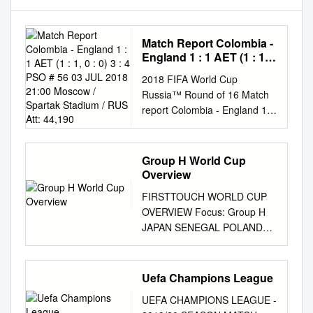
Match Report Colombia -
England 1 : 1 AET (1 : 1, 0
: 0) 3 : 4 PSO # 56 03 JUL
2018 FIFA World Cup
2018 21:00 Moscow /
Russia™ Round of 16 Match
Spartak Stadium / RUS
report Colombia - England 1 :
Att: 44,190
1 AET (1 : 1, 0 : 0) 3 : 4 PSO
# 56 03 JUL 2018 21:00
Moscow / Spartak Stadium /
Group H World Cup
RUS Att: 44,190 Colombia
Overview
(COL) England (ENG) Coach
FIRSTTOUCH WORLD CUP
Jose PEKERMAN (ARG)
OVERVIEW Focus: Group H
Coach Gareth SOUTHGATE
JAPAN SENEGAL POLAND
(ENG) Att : Attendance VAR :
COLOMBIA CONTENTS
Video Assistant Referee VAR
JAPAN SENEGAL pg.3 pg.5
1 : Assistant VAR VAR 2 :
NARRATIVE NARRATIVE
Uefa Champions League
Offside VAR AVAR 3 : Support
COACH: Akira Nishino
VAR (C) : Captain A : Absent
UEFA CHAMPIONS LEAGUE -
COACH: Aliou Cisse
PSO : Penalty shoot-out Y :