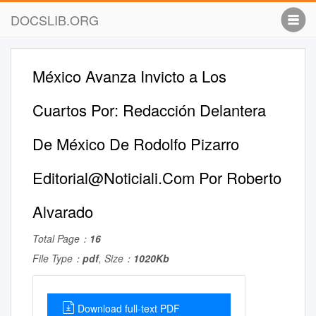
DOCSLIB.ORG
México Avanza Invicto a Los
Cuartos Por: Redacción Delantera
De México De Rodolfo Pizarro
Editorial@Noticiali.Com
Por Roberto
Alvarado
Total Page：
16
File Type：
pdf
, Size：
1020Kb
Download full-text PDF